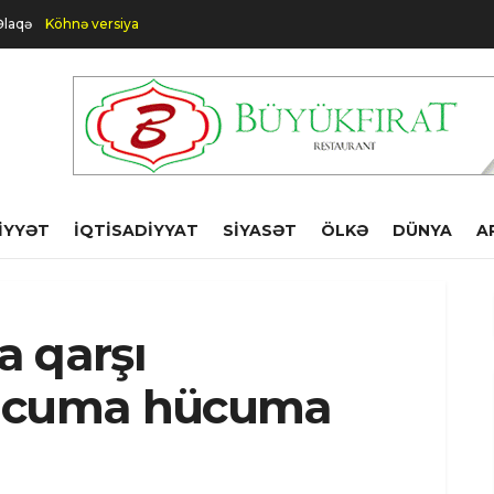
Əlaqə
Köhnə versiya
IYYƏT
İQTISADIYYAT
SIYASƏT
ÖLKƏ
DÜNYA
A
a qarşı
hücuma hücuma