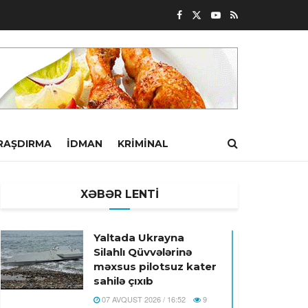
RAŞDIRMA
İDMAN
KRIMINAL
XƏBƏR LENTİ
Yaltada Ukrayna
Silahlı Qüvvələrinə
məxsus pilotsuz kater
sahilə çıxıb
07 AVQUST 2026 / 16:52
9