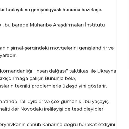
lər toplayıb və genişmiqyaslı hücuma hazırlaşır.
ki, bu barədə Müharibə Araşdırmaları İnstitutu
manın şimal-şərqindəki mövqelərini genişləndirir və
yaradır.
ya komandanlığı “insan dalğası” taktikası ilə Ukrayna
sıxışdırmağa çalışır. Bununla belə,
arın texniki problemlərlə üzləşdiyini göstərir.
tində irəliləyiblər və çox güman ki, bu yaşayış
litiklər Novodakı irəliləyişi də təsdiqləyiblər.
erynivkanın cənub kənarına doğru hərəkət etdiyini