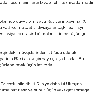
yada hücumlarını artırıb və zirehli texnikadan nadir
ərində qüvvələr nisbəti Rusiyanın xeyrinə 10:1
və 3-cü motoatıcı diviziyalar təşkil edir. Eyni
nsasiya edir, lakin bölmələri istirahət üçün geri
l-şərqindəki mövqelərindən istifadə edərək
tinin 1%-ni ələ keçirməyə çalışa bilərlər. Bu,
gücləndirmək üçün lazımdır.
Zelenski bildirib ki, Rusiya daha iki Ukrayna
ücuma hazırlaşır və bunun üçün vaxt qazanmağa