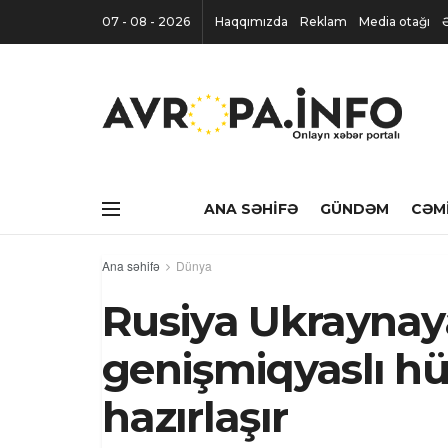
07 - 08 - 2026
Haqqımızda
Reklam
Media otağı
ANA SƏHIFƏ
GÜNDƏM
CƏM
Ana səhifə
Dünya
Rusiya Ukraynay
genişmiqyaslı 
hazırlaşır