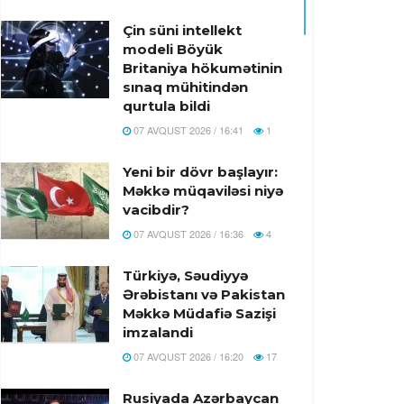
Çin süni intellekt
modeli Böyük
Britaniya hökumətinin
sınaq mühitindən
qurtula bildi
07 AVQUST 2026 / 16:41
1
Yeni bir dövr başlayır:
Məkkə müqaviləsi niyə
vacibdir?
07 AVQUST 2026 / 16:36
4
Türkiyə, Səudiyyə
Ərəbistanı və Pakistan
Məkkə Müdafiə Sazişi
imzalandi
07 AVQUST 2026 / 16:20
17
Rusiyada Azərbaycan