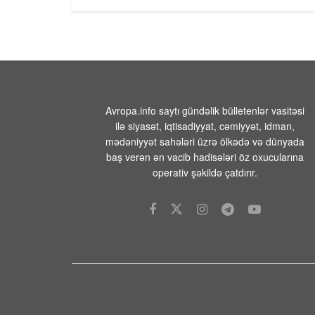
Avropa.info saytı gündəlik bülletenlər vasitəsi
ilə siyasət, iqtisadiyyat, cəmiyyət, idman,
mədəniyyət sahələri üzrə ölkədə və dünyada
baş verən ən vacib hadisələri öz oxucularına
operativ şəkildə çatdırır.