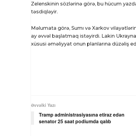
Zelenskinin sözlərinə görə, bu hücum yazda
təsdiqləyir.
Məlumata görə, Sumı və Xarkov vilayətlərin
ay əvvəl başlatmaq istəyirdi. Lakin Ukrayna 
xüsusi əməliyyat onun planlarına düzəliş ed
Əvvəlki Yazı
Tramp administrasiyasına etiraz edən
senator 25 saat podiumda qalıb