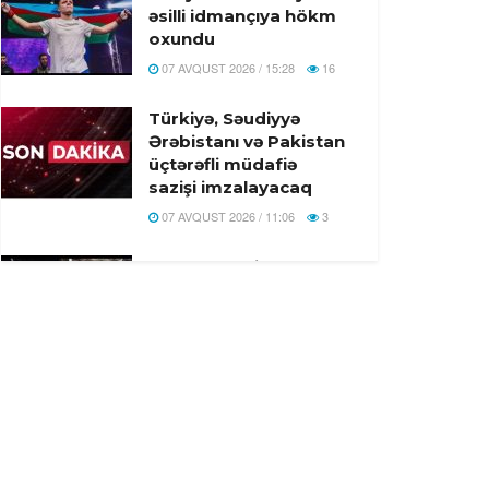
əsilli idmançıya hökm
oxundu
07 AVQUST 2026 / 15:28
16
Türkiyə, Səudiyyə
Ərəbistanı və Pakistan
üçtərəfli müdafiə
sazişi imzalayacaq
07 AVQUST 2026 / 11:06
3
Tərtər şəhərində ər və
arvadın yanaraq
öldüyü hadisənin
qəsdən törədilməsi
bəlli olub-Həbs olunan
var
07 AVQUST 2026 / 10:18
7
Beyləqanda 18 yaşlı
gənc kanalda bataraq