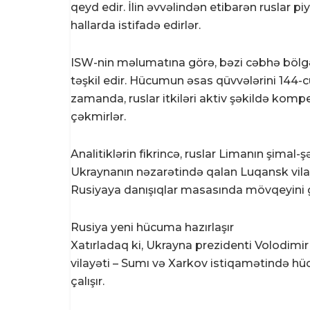
qeyd edir. İlin əvvəlindən etibarən ruslar pi
hallarda istifadə edirlər.
ISW-nin məlumatına görə, bəzi cəbhə bölgəl
təşkil edir. Hücumun əsas qüvvələrini 144-cü 
zamanda, ruslar itkiləri aktiv şəkildə kompe
çəkmirlər.
Analitiklərin fikrincə, ruslar Limanın şima
Ukraynanın nəzarətində qalan Luqansk vilayə
Rusiyaya danışıqlar masasında mövqeyini 
Rusiya yeni hücuma hazırlaşır
Xatırladaq ki, Ukrayna prezidenti Volodimir 
vilayəti – Sumı və Xarkov istiqamətində h
çalışır.