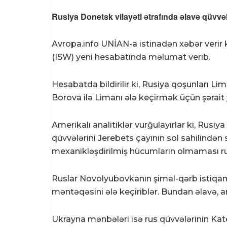
Rusiya Donetsk vilayəti ətrafında əlavə qüvvə
Avropa.info UNİAN-a istinadən xəbər verir 
(ISW) yeni hesabatında məlumat verib.
Hesabatda bildirilir ki, Rusiya qoşunları Li
Borova ilə Limanı ələ keçirmək üçün şərait 
Amerikalı analitiklər vurğulayırlar ki, Rusi
qüvvələrini Jerebets çayının sol sahilindən 
mexanikləşdirilmiş hücumların olmaması rusl
Ruslar Novolyubovkanın şimal-qərb istiqamə
məntəqəsini ələ keçiriblər. Bundan əlavə, ana
Ukrayna mənbələri isə rus qüvvələrinin Kat