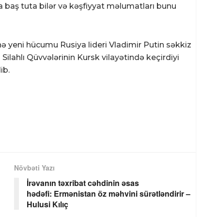
 baş tuta bilər və kəşfiyyat məlumatları bunu
ə yeni hücumu Rusiya lideri Vladimir Putin səkkiz
Silahlı Qüvvələrinin Kursk vilayətində keçirdiyi
ib.
Növbəti Yazı
İrəvanın təxribat cəhdinin əsas
hədəfi: Ermənistan öz məhvini sürətləndirir –
Hulusi Kılıç