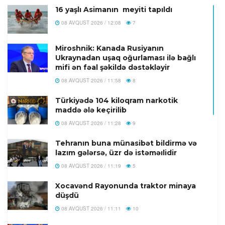
16 yaşlı Asimanın meyiti tapıldı
08 AVQUST 2026 / 12:08
7
Miroshnik: Kanada Rusiyanın
Ukraynadan uşaq oğurlaması ilə bağlı
mifi ən fəal şəkildə dəstəkləyir
08 AVQUST 2026 / 11:58
8
Türkiyədə 104 kiloqram narkotik
maddə ələ keçirilib
08 AVQUST 2026 / 11:28
9
Tehranın buna münasibət bildirmə və
lazım gələrsə, üzr də istəməılidir
08 AVQUST 2026 / 11:19
5
Xocavənd Rayonunda traktor minaya
düşdü
08 AVQUST 2026 / 11:11
10