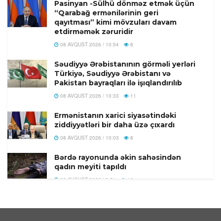
Pasinyan -Sülhü dönməz etmək üçün
“Qarabağ ermənilərinin geri
qayıtması” kimi mövzuları davam
etdirməmək zəruridir
08 AVQUST 2026 / 10:54
8
Səudiyyə Ərəbistanının görməli yerləri
Türkiyə, Səudiyyə Ərəbistanı və
Pakistan bayraqları ilə işıqlandırılıb
08 AVQUST 2026 / 10:33
11
Ermənistanın xarici siyasətindəki
ziddiyyətləri bir daha üzə çıxardı
08 AVQUST 2026 / 10:03
8
Bərdə rayonunda əkin sahəsindən
qadın meyiti tapıldı
08 AVQUST 2026 / 9:51
10
Yəmən ordusu Husilərə qarşı əməliyyat
keçirib