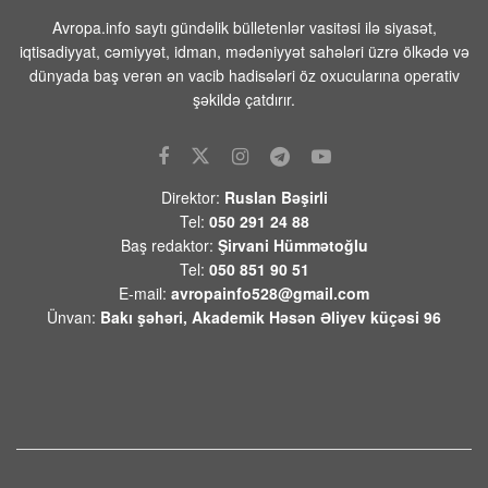
08 AVQUST 2026 / 9:40
7
Avropa.info saytı gündəlik bülletenlər vasitəsi ilə siyasət,
Trampın yeni təyyarəsinın
iqtisadiyyat, cəmiyyət, idman, mədəniyyət sahələri üzrə ölkədə və
çatışmazlıqlarını mediaya sızdıran şəxs
dünyada baş verən ən vacib hadisələri öz oxucularına operativ
tapıldı
şəkildə çatdırır.
08 AVQUST 2026 / 9:23
1
Azərbaycan XIN:”Gürcüstandakı
münaqişənin sülh yolu ilə həllinə tam
Direktor:
Ruslan Bəşirli
dəstəyimizi bir daha təsdiqləyirik”
Tel:
050 291 24 88
08 AVQUST 2026 / 9:14
6
Baş redaktor:
Şirvani Hümmətoğlu
Tel:
050 851 90 51
Rusiya Ukrayna Silahlı Qüvvələrinə
E-mail:
avropainfo528@gmail.com
məxsus 397 PUA-nı vurub
Ünvan:
Bakı şəhəri, Akademik Həsən Əliyev küçəsi 96
08 AVQUST 2026 / 9:05
9
Kubandakı İlski neft emalı zavodunda
PUA-nın hücumu nəticəsində yanğın
baş verib,
08 AVQUST 2026 / 8:56
13
Vüqar Dadaşov:”Məkkə sazişi