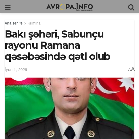
Ana səhifə
Kriminal
Bakı şəhəri, Sabunçu
rayonu Ramana
qəsəbəsində qətl olub
A
İyun 1, 2026
A