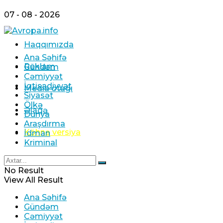
07 - 08 - 2026
Haqqımızda
Ana Səhifə
Reklam
Gündəm
Cəmiyyət
İqtisadiyyat
Media otağı
Siyasət
Ölkə
Əlaqə
Dünya
Araşdırma
Köhnə versiya
İdman
Kriminal
No Result
View All Result
Ana Səhifə
Gündəm
Cəmiyyət