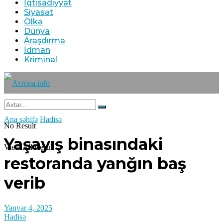
İqtisadiyyat
Siyasət
Ölkə
Dünya
Araşdırma
İdman
Kriminal
Ana səhifə
Hadisə
No Result
Yaşayış binasındaki
View All Result
restoranda yanğın baş
verib
Yanvar 4, 2025
Hadisə