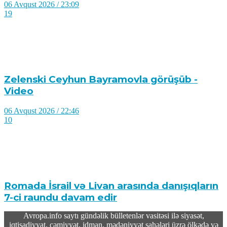
06 Avqust 2026 / 23:09
19
Zelenski Ceyhun Bayramovla görüşüb -
Video
06 Avqust 2026 / 22:46
10
Romada İsrail və Livan arasında danışıqların
7-ci raundu davam edir
Avropa.info saytı gündəlik bülletenlər vasitəsi ilə siyasət,
06 Avqust 2026 / 20:23
iqtisadiyyat, cəmiyyət, idman, mədəniyyət sahələri üzrə ölkədə və
12