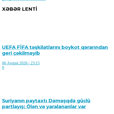
XƏBƏR LENTİ
UEFA FİFA təşkilatlarını boykot qərarından
geri çəkilməyib
06 Avqust 2026 / 23:15
9
Suriyanın paytaxtı Dəməşqdə güclü
partlayış: Ölən və yaralananlar var