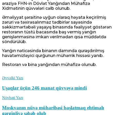
əraziyə FHN-in Dövlət Yanğından Mühafizə
Xidmətinin qüvvələri cəlb olunub.
Əməliyyat şəraitinə uyğun olaraq həyata keçirilmiş
zəruri və təxirəsalınmaz tədbirlər sayəsində
səkkizmərtəbəli yaşayış binasında fəaliyyət göstərən
restoranın tüstü bacasında baş vermiş yanğın
genişlənməsinə imkan verilmədən qısa müddətdə
söndürülüb.
Yanğın nəticəsində binanın damında quraşdırılmış
havatəmizləyici qurğunun mühərrik hissəsi yanıb.
Restoran və bina yanğından mühafizə olunub.
Əvvəlki Yazı
Uşaqlar üçün 246 manat qüvvəyə mindi
Növbəti Yazı
Moskvanın nüvə müharibəsi başlatmaq ehtimalı
gərginliyə səbəb olub