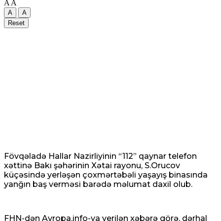
A
A
A
A
Reset
Fövqəladə Hallar Nazirliyinin “112” qaynar telefon
xəttinə Bakı şəhərinin Xətai rayonu, S.Orucov
küçəsində yerləşən çoxmərtəbəli yaşayış binasında
yanğın baş verməsi barədə məlumat daxil olub.
FHN-dən Avropa.info-ya verilən xəbərə görə, dərhal