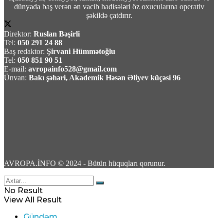
dünyada baş verən ən vacib hadisələri öz oxucularına operativ
şəkildə çatdırır.
Direktor:
Ruslan Bəşirli
Tel:
050 291 24 88
Baş redaktor:
Şirvani Hümmətoğlu
Tel:
050 851 90 51
Rusiydan Bakıya uçan azərbaycanlı iş adamı
E-mail:
avropainfo528@gmail.com
aeroportda saxlanıldı
Ünvan:
Bakı şəhəri, Akademik Həsən Əliyev küçəsi 96
06 Avqust 2026 / 20:09
8
Razi Nurullayev:”Şimal-Cənub» beynəlxalq
AVROPA.İNFO © 2024 - Bütün hüquqları qorunur.
dəhlizi tam gücü ilə işləməyə başlayacaq”
No Result
06 Avqust 2026 / 17:18
View All Result
71
Gündəm