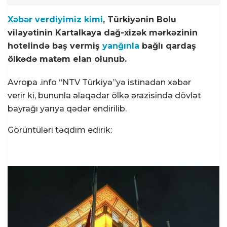
Xəbər verdiyimiz kimi
, Türkiyənin Bolu
vilayətinin Kartalkaya dağ-xizək mərkəzinin
hotelində baş vermiş
yanğınla
bağlı qardaş
ölkədə matəm elan olunub.
Avropa .info “NTV Türkiyə”yə istinadən xəbər
verir ki, bununla əlaqədar ölkə ərazisində dövlət
bayrağı yarıya qədər endirilib.
Görüntüləri təqdim edirik: