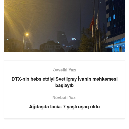
Əvvəlki Yazı
DTX-nin həbs etdiyi Svetliçnıy İvanin məhkəməsi
başlayıb
Növbəti Yazı
Ağdaşda faciə- 7 yaşlı uşaq öldu