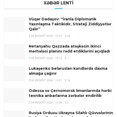
XƏBƏR LENTİ
Vüqar Dadaşov: “İranla Diplomatik
Yaxınlaşma Taktikidir, Strateji Ziddiyyətlər
Qalır”
09 AVQUST 2026 / 18:57
48
Netanyahu Qəzzada atəşkəsin ikinci
mərhələsi planını rədd etdiklərini açıqladı
09 AVQUST 2026 / 18:12
1
Lukaşenko belarusları kəndlərdə daxma
almağa çağırır
09 AVQUST 2026 / 13:07
16
Odessa və Çernomorsk limanlarında hərbi
texnika anbarlarına zərbələr endirilib
09 AVQUST 2026 / 10:38
3
Rusiya Ordusu Ukrayna Silahlı Qüvvələrinin