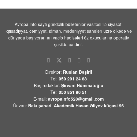
Donbassdakı Ukrayna Silahlı Qüvvələri
üçün vəziyyət getdikcə pisləşir: Almaniya
məyusedici proqnoz verdi
Avropa.info saytı gündəlik bülletenlər vasitəsi ilə siyasət,
iqtisadiyyat, cəmiyyət, idman, mədəniyyət sahələri üzrə ölkədə və
09 AVQUST 2026 / 8:33
11
dünyada baş verən ən vacib hadisələri öz oxucularına operativ
Qaziantepdə 4,5 bal gücündə zəlzələ baş
şəkildə çatdırır.
verib
09 AVQUST 2026 / 8:02
14
Türkiyənin məşhur müğənnisi vəfat edib
Direktor:
Ruslan Bəşirli
09 AVQUST 2026 / 7:49
11
Tel:
050 291 24 88
Baş redaktor:
Şirvani Hümmətoğlu
Tel:
050 851 90 51
Prezident İlham Əliyevlə Donald Tramp
E-mail:
avropainfo528@gmail.com
arasında telefon danışığı olub
Ünvan:
Bakı şəhəri, Akademik Həsən Əliyev küçəsi 96
08 AVQUST 2026 / 20:16
7
Paşinyanın Bakıya zəngi və Mehrini “azad
etmək” planı
08 AVQUST 2026 / 20:10
11