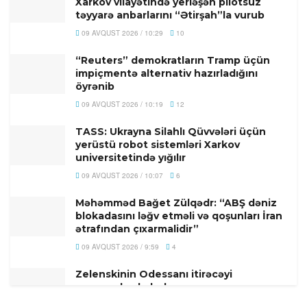
Xarkov vilayətində yerləşən pilotsuz
təyyarə anbarlarını “Ətirşah”la vurub
09 AVQUST 2026 / 10:29
10
“Reuters” demokratların Tramp üçün
impiçmentə alternativ hazırladığını
öyrənib
09 AVQUST 2026 / 10:19
12
TASS: Ukrayna Silahlı Qüvvələri üçün
yerüstü robot sistemləri Xarkov
universitetində yığılır
09 AVQUST 2026 / 10:07
6
Məhəmməd Bağet Zülqədr: “ABŞ dəniz
blokadasını ləğv etməli və qoşunları İran
ətrafından çıxarmalidir”
09 AVQUST 2026 / 9:59
4
Zelenskinin Odessanı itirəcəyi
proqnozlaşdırılırdı
09 AVQUST 2026 / 9:43
14