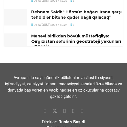
06 AVQUST 2026 / 12:33
8
Behnam Səidi: “Hörmüz boğazı İrana qarşı
təhdidlər bitənə qədər bağlı qalacaq”
06 AVQUST 2026 / 12:24
8
Mənəvi birlikdən böyük müttəfiqliyə:
Qırğızıstan səfərinin geostrateji yekunları
– TƏHLİL
06 AVQUST 2026 / 11:55
9
Türkiyə–Azərbaycan Universitetindən
abituriyentlərə mühüm xəbər – VİDEO
Avropa.info saytı gündəlik bülletenlər vasitəsi ilə siyasət,
06 AVQUST 2026 / 11:52
4
iqtisadiyyat, cəmiyyət, idman, mədəniyyət sahələri üzrə ölkədə və
dünyada baş verən ən vacib hadisələri öz oxucularına operativ
Tailandda qətlə yetirilən rusiyalı
Nazimovlarla vidalaşma mərasimi keçirilib
şəkildə çatdırır.
06 AVQUST 2026 / 11:26
8
Lantratova və Xinşteyn Kursk vilayətinin
itkin düşmüş 300 sakininin axtarışına
Direktor:
Ruslan Bəşirli
kömək edir