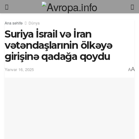
Ana səhifə
Dünya
Suriya İsrail və İran
vətəndaşlarınin ölkəyə
girişinə qadağa qoydu
A
Yanvar 16, 2025
A