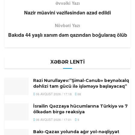
Əvvəlki Yazı
Nazir müavini vəzifəsindən azad edildi
Növbəti Yazı
Bakıda 44 yaşlı xanım dəm qazından boğularaq ölüb
XƏBƏR LENTİ
Razi Nurullayev:”Şimal-Cənub» beynəlxalq
dəhlizi tam gücü ilə işləməyə başlayacaq”
06 AVQUST 2026 / 17:18
68
İsrailin Qəzzaya hücumlarına Türkiyə və 7
ölkədən birgə reaksiya
06 AVQUST 2026 / 17:01
5
Bakı-Qazax yolunda ağır yol-nəqliyyat