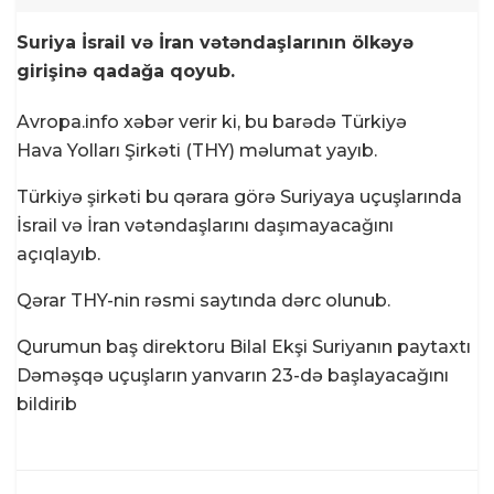
Suriya İsrail və İran vətəndaşlarının ölkəyə
girişinə qadağa qoyub.
Avropa.info
xəbər verir ki, bu barədə Türkiyə
Hava Yolları Şirkəti (THY) məlumat yayıb.
Türkiyə şirkəti bu qərara görə Suriyaya uçuşlarında
İsrail və İran vətəndaşlarını daşımayacağını
açıqlayıb.
Qərar THY-nin rəsmi saytında dərc olunub.
Qurumun baş direktoru Bilal Ekşi Suriyanın paytaxtı
Dəməşqə uçuşların yanvarın 23-də başlayacağını
bildirib