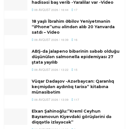
hadisəsi baş verib -Yaralilar var -Video
06 AVQUST 2026 / 16:44
17
18 yaşlı İbrahim Əbilov Yeniyetmənin
“iPhone”unu əlindən alıb 20 Yanvarda
satdı – Video
06 AVQUST 2026 / 16:39
16
ABŞ-da jalapeno bibərinin səbəb olduğu
düşünülən salmonella epidemiyası 27
ştata yayılıb
06 AVQUST 2026 / 13:22
15
Vüqar Dadaşov -Azərbaycan: Qaranlıq
keçmişdən aydınlıq tarixə” kitabına
münasibətim
06 AVQUST 2026 / 13:09
117
Elxan Şahinoğlu:”Kreml Ceyhun
Bayramovun Kiyevdəki görüşlərini də
diqqətlə izləyəcək”