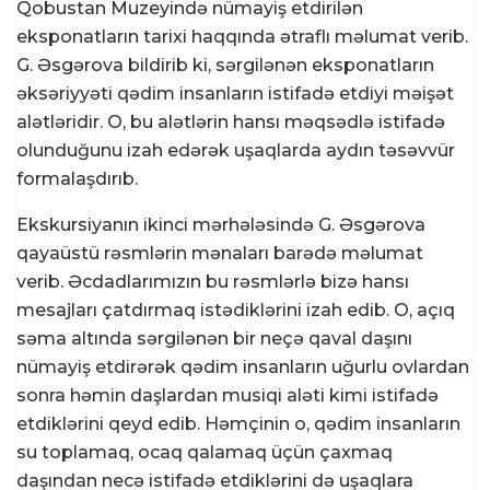
Qobustan Muzeyində nümayiş etdirilən
eksponatların tarixi haqqında ətraflı məlumat verib.
G. Əsgərova bildirib ki, sərgilənən eksponatların
əksəriyyəti qədim insanların istifadə etdiyi məişət
alətləridir. O, bu alətlərin hansı məqsədlə istifadə
olunduğunu izah edərək uşaqlarda aydın təsəvvür
formalaşdırıb.
Ekskursiyanın ikinci mərhələsində G. Əsgərova
qayaüstü rəsmlərin mənaları barədə məlumat
verib. Əcdadlarımızın bu rəsmlərlə bizə hansı
mesajları çatdırmaq istədiklərini izah edib. O, açıq
səma altında sərgilənən bir neçə qaval daşını
nümayiş etdirərək qədim insanların uğurlu ovlardan
sonra həmin daşlardan musiqi aləti kimi istifadə
etdiklərini qeyd edib. Həmçinin o, qədim insanların
su toplamaq, ocaq qalamaq üçün çaxmaq
daşından necə istifadə etdiklərini də uşaqlara