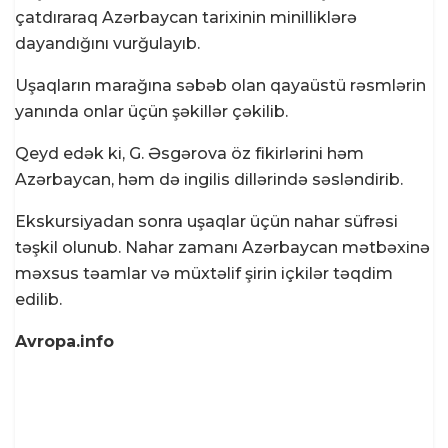
çatdıraraq Azərbaycan tarixinin minilliklərə
dayandığını vurğulayıb.
Uşaqların marağına səbəb olan qayaüstü rəsmlərin
yanında onlar üçün şəkillər çəkilib.
Qeyd edək ki, G. Əsgərova öz fikirlərini həm
Azərbaycan, həm də ingilis dillərində səsləndirib.
Ekskursiyadan sonra uşaqlar üçün nahar süfrəsi
təşkil olunub. Nahar zamanı Azərbaycan mətbəxinə
məxsus təamlar və müxtəlif şirin içkilər təqdim
edilib.
Avropa.info