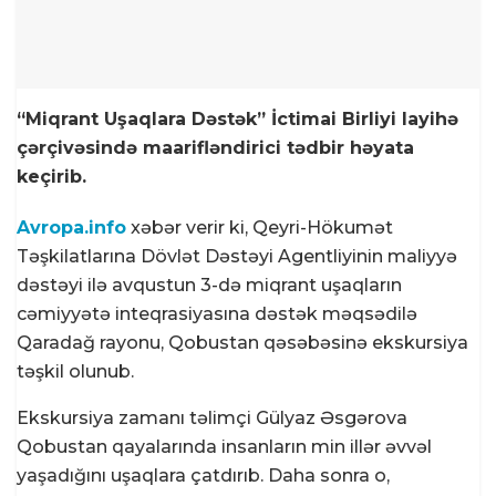
“Miqrant Uşaqlara Dəstək” İctimai Birliyi layihə
çərçivəsində maarifləndirici tədbir həyata
keçirib.
Avropa.info
xəbər verir ki, Qeyri-Hökumət
Təşkilatlarına Dövlət Dəstəyi Agentliyinin maliyyə
dəstəyi ilə avqustun 3-də miqrant uşaqların
cəmiyyətə inteqrasiyasına dəstək məqsədilə
Qaradağ rayonu, Qobustan qəsəbəsinə ekskursiya
təşkil olunub.
Ekskursiya zamanı təlimçi Gülyaz Əsgərova
Qobustan qayalarında insanların min illər əvvəl
yaşadığını uşaqlara çatdırıb. Daha sonra o,