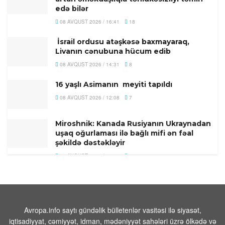
edə bilər
08 AVQUST 2026 / 16:41
18
İsrail ordusu atəşkəsə baxmayaraq,
Livanın cənubuna hücum edib
08 AVQUST 2026 / 14:31
8
16 yaşlı Asimanın meyiti tapıldı
08 AVQUST 2026 / 12:08
7
Miroshnik: Kanada Rusiyanın Ukraynadan
uşaq oğurlaması ilə bağlı mifi ən fəal
şəkildə dəstəkləyir
08 AVQUST 2026 / 11:58
8
Türkiyədə 104 kiloqram narkotik maddə
ələ keçirilib
08 AVQUST 2026 / 11:28
9
Avropa.info saytı gündəlik bülletenlər vasitəsi ilə siyasət,
Tehranın buna münasibət bildirmə və
iqtisadiyyat, cəmiyyət, idman, mədəniyyət sahələri üzrə ölkədə və