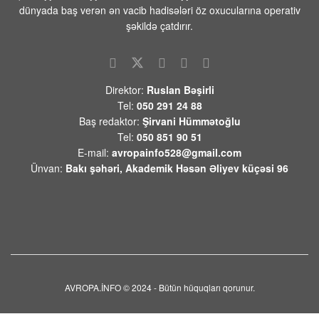
lazım gələrsə, üzr də istəməılidir
dünyada baş verən ən vacib hadisələri öz oxucularına operativ
08 AVQUST 2026 / 11:19
5
şəkildə çatdırır.
Xocavənd Rayonunda traktor minaya
düşdü
08 AVQUST 2026 / 11:11
10
Direktor:
Ruslan Bəşirli
Tel:
050 291 24 88
Pasinyan -Sülhü dönməz etmək üçün
Baş redaktor:
Şirvani Hümmətoğlu
“Qarabağ ermənilərinin geri qayıtması”
Tel:
050 851 90 51
kimi mövzuları davam etdirməmək
E-mail:
avropainfo528@gmail.com
zəruridir
Ünvan:
Bakı şəhəri, Akademik Həsən Əliyev küçəsi 96
08 AVQUST 2026 / 10:54
11
Səudiyyə Ərəbistanının görməli yerləri
Türkiyə, Səudiyyə Ərəbistanı və Pakistan
bayraqları ilə işıqlandırılıb
08 AVQUST 2026 / 10:33
11
Ermənistanın xarici siyasətindəki
ziddiyyətləri bir daha üzə çıxardı
AVROPA.İNFO © 2024 - Bütün hüquqları qorunur.
08 AVQUST 2026 / 10:03
8