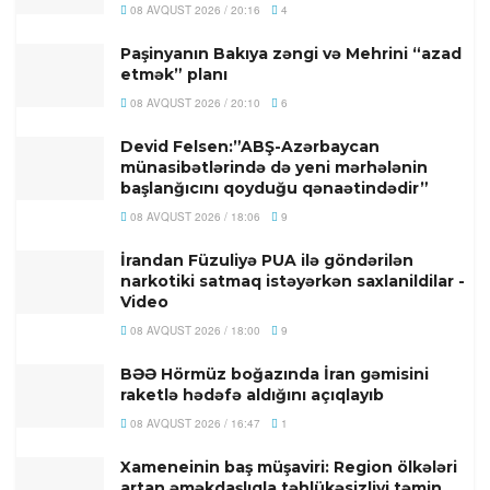
08 AVQUST 2026 / 20:16
4
Paşinyanın Bakıya zəngi və Mehrini “azad
etmək” planı
08 AVQUST 2026 / 20:10
6
Devid Felsen:”ABŞ-Azərbaycan
münasibətlərində də yeni mərhələnin
başlanğıcını qoyduğu qənaətindədir”
08 AVQUST 2026 / 18:06
9
İrandan Füzuliyə PUA ilə göndərilən
narkotiki satmaq istəyərkən saxlanildilar -
Video
08 AVQUST 2026 / 18:00
9
BƏƏ Hörmüz boğazında İran gəmisini
raketlə hədəfə aldığını açıqlayıb
08 AVQUST 2026 / 16:47
1
Xameneinin baş müşaviri: Region ölkələri
artan əməkdaşlıqla təhlükəsizliyi təmin