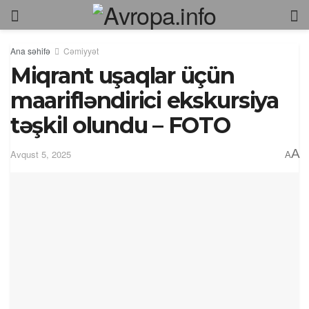
Ana səhifə
Cəmiyyət
Miqrant uşaqlar üçün
maarifləndirici ekskursiya
təşkil olundu – FOTO
A
Avqust 5, 2025
A