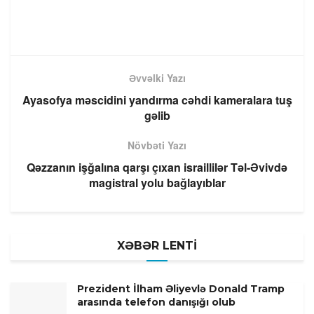
Əvvəlki Yazı
Ayasofya məscidini yandırma cəhdi kameralara tuş
gəlib
Növbəti Yazı
Qəzzanın işğalına qarşı çıxan israillilər Təl-Əvivdə
magistral yolu bağlayıblar
XƏBƏR LENTİ
Prezident İlham Əliyevlə Donald Tramp
arasında telefon danışığı olub