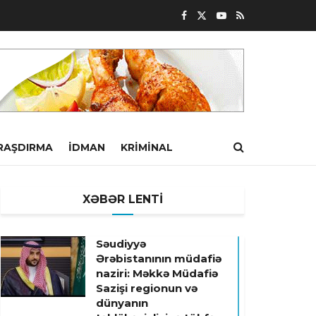
RAŞDIRMA
İDMAN
KRIMINAL
XƏBƏR LENTİ
Səudiyyə
Ərəbistanının müdafiə
naziri: Məkkə Müdafiə
Sazişi regionun və
dünyanın