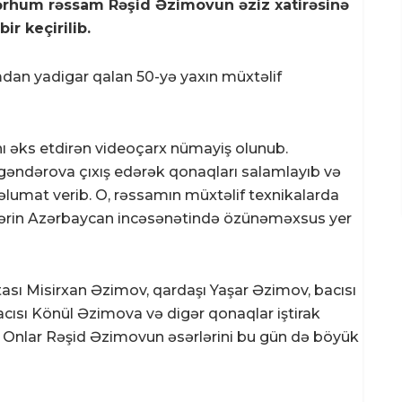
rhum rəssam Rəşid Əzimovun əziz xatirəsinə
ir keçirilib.
mdan yadigar qalan 50-yə yaxın müxtəlif
nı əks etdirən videoçarx nümayiş olunub.
sgəndərova çıxış edərək qonaqları salamlayıb və
lumat verib. O, rəssamın müxtəlif texnikalarda
lərin Azərbaycan incəsənətində özünəməxsus yer
ası Misirxan Əzimov, qardaşı Yaşar Əzimov, bacısı
cısı Könül Əzimova və digər qonaqlar iştirak
r. Onlar Rəşid Əzimovun əsərlərini bu gün də böyük