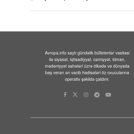
Avropa.info saytı gündəlik bülletenlər vasitəsi
ilə siyasət, iqtisadiyyat, cəmiyyət, idman,
mədəniyyət sahələri üzrə ölkədə və dünyada
baş verən ən vacib hadisələri öz oxucularına
operativ şəkildə çatdırır.