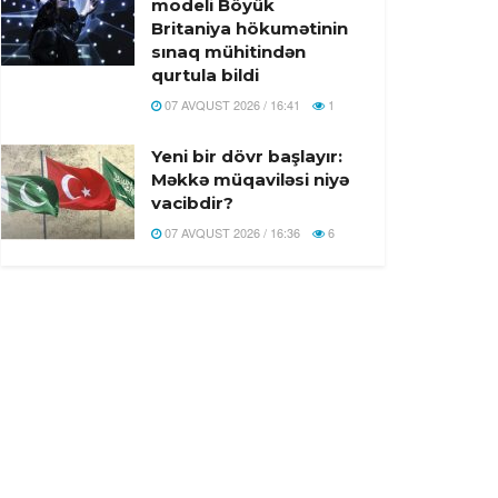
modeli Böyük
Britaniya hökumətinin
sınaq mühitindən
qurtula bildi
07 AVQUST 2026 / 16:41
1
Yeni bir dövr başlayır:
Məkkə müqaviləsi niyə
vacibdir?
07 AVQUST 2026 / 16:36
6
Türkiyə, Səudiyyə
Ərəbistanı və Pakistan
Məkkə Müdafiə Sazişi
imzalandi
07 AVQUST 2026 / 16:20
19
Rusiyada Azərbaycan
əsilli idmançıya hökm
oxundu