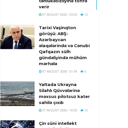
təhlükəsizliyinə töhfə
verir
07 AVQUST 2026 / 23:00
12
Tarixi Vaşinqton
görüşü: ABŞ-
Azərbaycan
əlaqələrində və Cənubi
Qafqazın sülh
gündəliyində mühüm
mərhələ
07 AVQUST 2026 / 21:34
3
Yaltada Ukrayna
Silahlı Qüvvələrinə
məxsus pilotsuz kater
sahilə çıxıb
07 AVQUST 2026 / 16:52
10
Çin süni intellekt