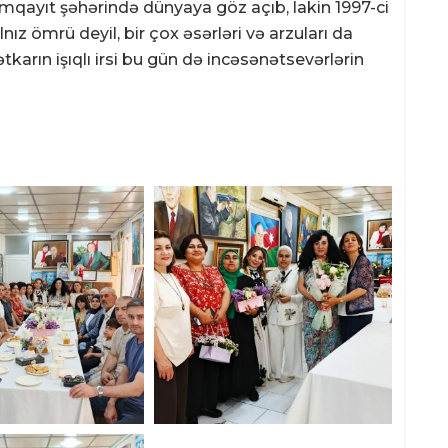
mqayıt şəhərində dünyaya göz açıb, lakin 1997-ci
ız ömrü deyil, bir çox əsərləri və arzuları da
arın işıqlı irsi bu gün də incəsənətsevərlərin