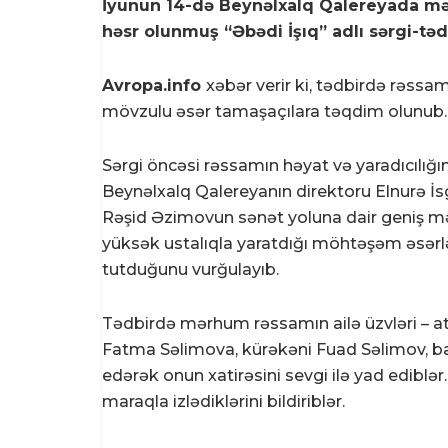
İyunun 14-də Beynəlxalq Qalereyada mə
həsr olunmuş “Əbədi İşıq” adlı sərgi-tədb
Avropa.info
xəbər verir ki, tədbirdə rəssa
mövzulu əsər tamaşaçılara təqdim olunub.
Sərgi öncəsi rəssamın həyat və yaradıcılığı
Beynəlxalq Qalereyanın direktoru Elnurə İ
Rəşid Əzimovun sənət yoluna dair geniş mə
yüksək ustalıqla yaratdığı möhtəşəm əsər
tutduğunu vurğulayıb.
Tədbirdə mərhum rəssamın ailə üzvləri – at
Fatma Səlimova, kürəkəni Fuad Səlimov, ba
edərək onun xatirəsini sevgi ilə yad ediblə
maraqla izlədiklərini bildiriblər.