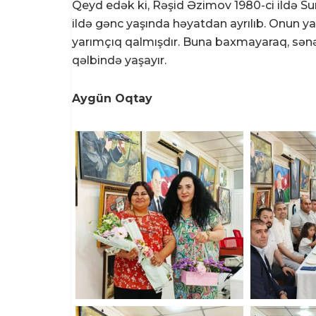
Qeyd edək ki, Rəşid Əzimov 1980-ci ildə Su
ildə gənc yaşında həyatdan ayrılıb. Onun yaln
yarımçıq qalmışdır. Buna baxmayaraq, sənətk
qəlbində yaşayır.
Aygün Oqtay