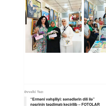
Əvvəlki Yazı
“Erməni vəhşiliyi: sənədlərin dili ilə”
nəşrinin təqdimatı keçirilib – FOTOLAR