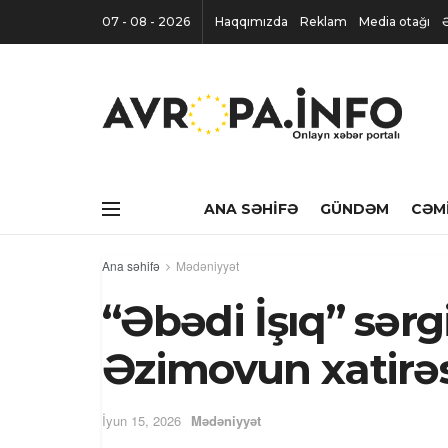
07 - 08 - 2026
Haqqımızda
Reklam
Media otağı
ANA SƏHIFƏ
GÜNDƏM
CƏM
Ana səhifə
Mədəniyyət
“Əbədi İşıq” sərgi
Əzimovun xatirə
İyun 15, 2026
Mədəniyyət