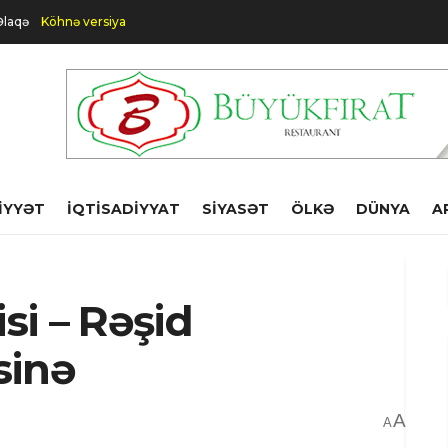
Əlaqə
Köhnə versiya
IYYƏT
İQTISADIYYAT
SIYASƏT
ÖLKƏ
DÜNYA
A
si – Rəşid
sinə
A
A