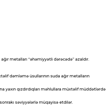
ğır metalları “əhəmiyyətli dərəcədə” azaldır.
xtəlif dəmləmə üsullarının suda ağır metalların
a yaxın qızdırdıqları məhlullara müxtəlif müddətlərdə
onrakı səviyyələrlə müqayisə etdilər.