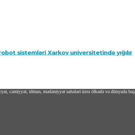
obot sistemləri Xarkov universitetində yığılır
adiyyat, cəmiyyət, idman, mədəniyyət sahələri üzrə ölkədə və dünyada baş 
ını ləğv etməli və qoşunları İran ətrafından 