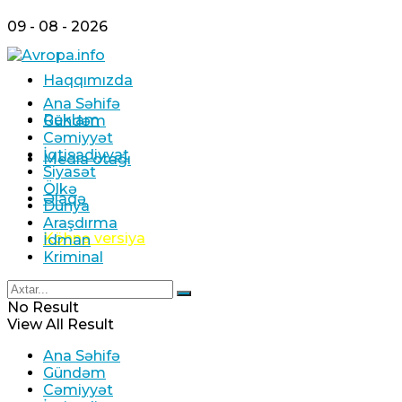
09 - 08 - 2026
Haqqımızda
Ana Səhifə
Reklam
Gündəm
Cəmiyyət
İqtisadiyyat
Media otağı
Siyasət
Ölkə
Əlaqə
Dünya
Araşdırma
Köhnə versiya
İdman
Kriminal
No Result
View All Result
Ana Səhifə
Gündəm
Cəmiyyət