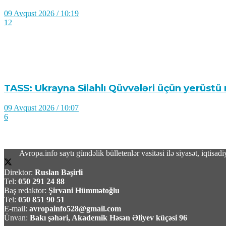
09 Avqust 2026 / 10:19
12
TASS: Ukrayna Silahlı Qüvvələri üçün yerüstü r
09 Avqust 2026 / 10:07
6
Avropa.info saytı gündəlik bülletenlər vasitəsi ilə siyasət, iqtis
Direktor:
Ruslan Bəşirli
Məhəmməd Bağet Zülqədr: “ABŞ dəniz blokadas
Tel:
050 291 24 88
Baş redaktor:
Şirvani Hümmətoğlu
Tel:
050 851 90 51
09 Avqust 2026 / 9:59
E-mail:
avropainfo528@gmail.com
2
Ünvan:
Bakı şəhəri, Akademik Həsən Əliyev küçəsi 96