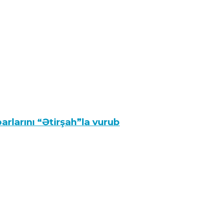
arlarını “Ətirşah”la vurub