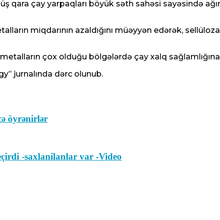
ş qara çay yarpaqları böyük səth sahəsi sayəsində ağır 
alların miqdarının azaldığını müəyyən edərək, sellüloz
metalların çox olduğu bölgələrdə çay xalq sağlamlığına 
y” jurnalında dərc olunub.
ə öyrənirlər
irdi -saxlanilanlar var -Video