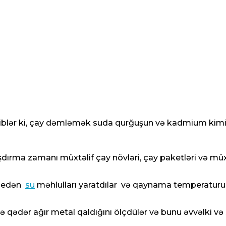
iblər ki, çay dəmləmək suda qurğuşun və kadmium kimi a
raşdırma zamanı müxtəlif çay növləri, çay paketləri və mü
a edən
su
məhlulları yaratdılar və qaynama temperaturun
ədər ağır metal qaldığını ölçdülər və bunu əvvəlki və s