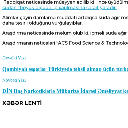
Tədqiqat nəticəsində müəyyən edilib ki ,
incə üyüdülmü
sudan “böyük ölçüdə” çıxarılmasına şərait yaradır.
Alimlər çayın dəmləmə müddəti artdıqca suda ağır met
daha təsirli olduğunu vurğulayıblar.
Araşdırma nəticəsində məlum olub ki, içməli suda ağır 
Araşdırmanın nəticələri “ACS Food Science & Technolog
Əvvəlki Yazı
Qambiyalı əsgərlər Türkiyədə təhsil almaq üçün türkc
Növbəti Yazı
DİN Baş Narkotiklərlə Mübarizə İdarəsi Əməliyyat keç
XƏBƏR LENTİ