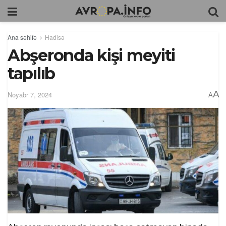
Ana səhifə
Hadisə
Abşeronda kişi meyiti
tapılıb
A
Noyabr 7, 2024
A