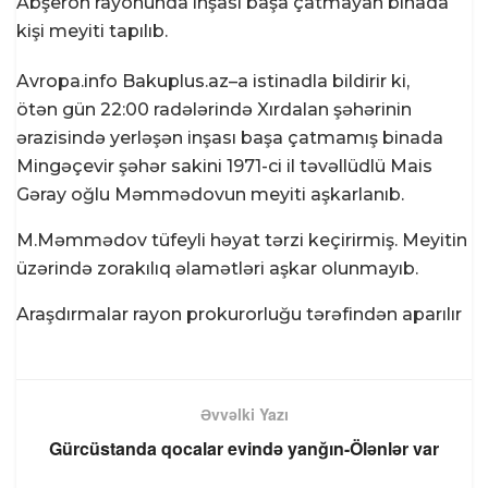
Abşeron rayonunda inşası başa çatmayan binada
kişi meyiti tapılıb.
Avropa.info Bakuplus.az–a istinadla bildirir ki,
ötən gün 22:00 radələrində Xırdalan şəhərinin
ərazisində yerləşən inşası başa çatmamış binada
Mingəçevir şəhər sakini 1971-ci il təvəllüdlü Mais
Gəray oğlu Məmmədovun meyiti aşkarlanıb.
M.Məmmədov tüfeyli həyat tərzi keçirirmiş. Meyitin
üzərində zorakılıq əlamətləri aşkar olunmayıb.
Araşdırmalar rayon prokurorluğu tərəfindən aparılır
Əvvəlki Yazı
Gürcüstanda qocalar evində yanğın-Ölənlər var