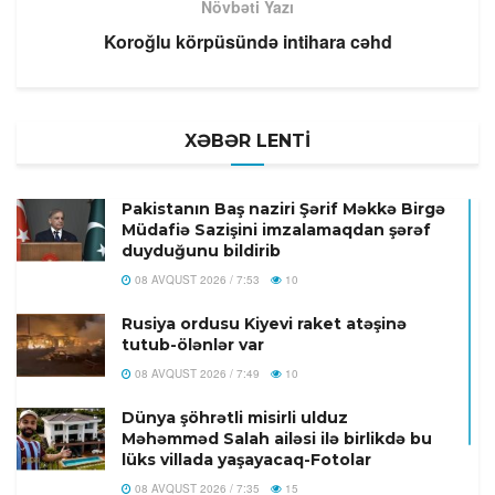
Növbəti Yazı
Koroğlu körpüsündə intihara cəhd
XƏBƏR LENTİ
Pakistanın Baş naziri Şərif Məkkə Birgə
Müdafiə Sazişini imzalamaqdan şərəf
duyduğunu bildirib
08 AVQUST 2026 / 7:53
10
Rusiya ordusu Kiyevi raket atəşinə
tutub-ölənlər var
08 AVQUST 2026 / 7:49
10
Dünya şöhrətli misirli ulduz
Məhəmməd Salah ailəsi ilə birlikdə bu
lüks villada yaşayacaq-Fotolar
08 AVQUST 2026 / 7:35
15