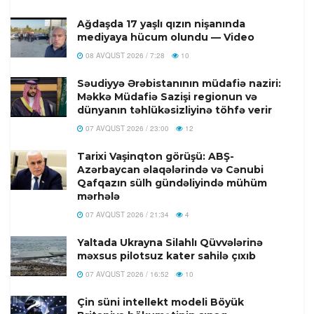
Ağdaşda 17 yaşlı qızın nişanında
mediyaya hücum olundu — Video
08 AVQUST 2026 / 7:28
10
Səudiyyə Ərəbistanının müdafiə naziri:
Məkkə Müdafiə Sazişi regionun və
dünyanın təhlükəsizliyinə töhfə verir
07 AVQUST 2026 / 23:00
12
Tarixi Vaşinqton görüşü: ABŞ-
Azərbaycan əlaqələrində və Cənubi
Qafqazın sülh gündəliyində mühüm
mərhələ
07 AVQUST 2026 / 21:34
4
Yaltada Ukrayna Silahlı Qüvvələrinə
məxsus pilotsuz kater sahilə çıxıb
07 AVQUST 2026 / 16:52
10
Çin süni intellekt modeli Böyük