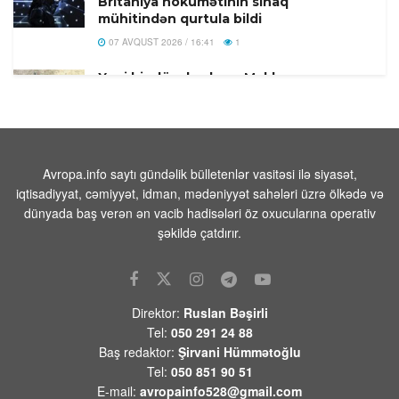
Britaniya hökumətinin sınaq
mühitindən qurtula bildi
07 AVQUST 2026 / 16:41
1
Yeni bir dövr başlayır: Məkkə
müqaviləsi niyə vacibdir?
07 AVQUST 2026 / 16:36
7
Türkiyə, Səudiyyə Ərəbistanı və
Pakistan Məkkə Müdafiə Sazişi
Avropa.info saytı gündəlik bülletenlər vasitəsi ilə siyasət,
imzalandi
iqtisadiyyat, cəmiyyət, idman, mədəniyyət sahələri üzrə ölkədə və
dünyada baş verən ən vacib hadisələri öz oxucularına operativ
07 AVQUST 2026 / 16:20
19
şəkildə çatdırır.
Rusiyada Azərbaycan əsilli idmançıya
hökm oxundu
07 AVQUST 2026 / 15:28
16
Direktor:
Ruslan Bəşirli
Türkiyə, Səudiyyə Ərəbistanı və
Tel:
050 291 24 88
Pakistan üçtərəfli müdafiə sazişi
Baş redaktor:
Şirvani Hümmətoğlu
imzalayacaq
Tel:
050 851 90 51
07 AVQUST 2026 / 11:06
3
E-mail:
avropainfo528@gmail.com