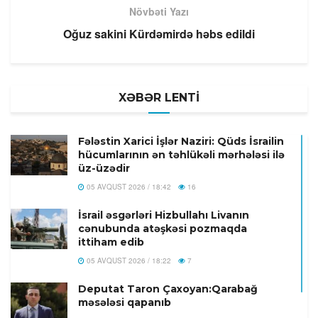
Növbəti Yazı
Oğuz sakini Kürdəmirdə həbs edildi
XƏBƏR LENTİ
Fələstin Xarici İşlər Naziri: Qüds İsrailin
hücumlarının ən təhlükəli mərhələsi ilə
üz-üzədir
05 AVQUST 2026 / 18:42
16
İsrail əsgərləri Hizbullahı Livanın
cənubunda atəşkəsi pozmaqda
ittiham edib
05 AVQUST 2026 / 18:22
7
Deputat Taron Çaxoyan:Qarabağ
məsələsi qapanıb