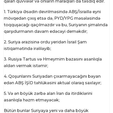
qalan qüvvələr və onların maraqları da təsdiq edir.
1. Türkiyə Əsədin devrilməsində ABŞ/İsraillə eyni
mövqedən çıxış etsə də, PYD/YPG məsələsində
toqquşacağı qaçılmazdır və bu, Suriyanın şimalında
qarşıdurmanın davam edəcəyi deməkdir;
2. Suriya ərazisinə ordu yeridən İsrail Şam
istiqamətində irəliləyib;
3. Rusiya Tartus və Hmeymim bazasını asanlıqla
əldən vermək istəmir;
4. Qoşunlarını Suriyadan çıxarmayacağını bəyan
edən ABŞ İŞİD təhlükəsini aktual olaraq saxlayır;
5. Və ən böyük zərbə alan İran da itirdiklərini
asanlıqla həzm etməyəcək;
Bütün bunlar Suriyaya yeni və daha böyük