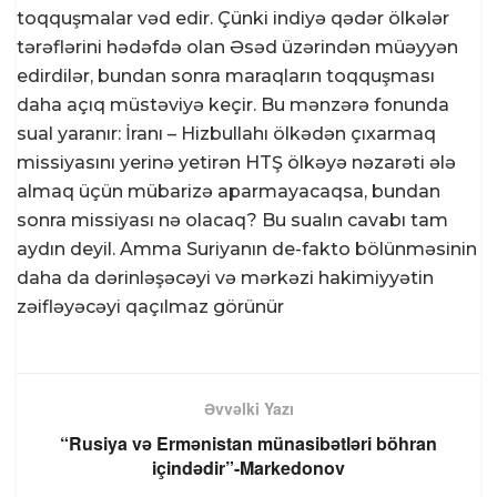
toqquşmalar vəd edir. Çünki indiyə qədər ölkələr
tərəflərini hədəfdə olan Əsəd üzərindən müəyyən
edirdilər, bundan sonra maraqların toqquşması
daha açıq müstəviyə keçir. Bu mənzərə fonunda
sual yaranır: İranı – Hizbullahı ölkədən çıxarmaq
missiyasını yerinə yetirən HTŞ ölkəyə nəzarəti ələ
almaq üçün mübarizə aparmayacaqsa, bundan
sonra missiyası nə olacaq? Bu sualın cavabı tam
aydın deyil. Amma Suriyanın de-fakto bölünməsinin
daha da dərinləşəcəyi və mərkəzi hakimiyyətin
zəifləyəcəyi qaçılmaz görünür
Əvvəlki Yazı
“Rusiya və Ermənistan münasibətləri böhran
içindədir”-Markedonov