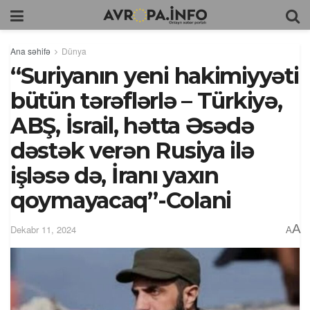
Ana səhifə
Dünya
“Suriyanın yeni hakimiyyəti
bütün tərəflərlə – Türkiyə,
ABŞ, İsrail, hətta Əsədə
dəstək verən Rusiya ilə
işləsə də, İranı yaxın
qoymayacaq”-Colani
A
Dekabr 11, 2024
A