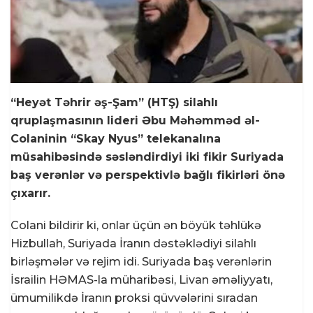
“Heyət Təhrir əş-Şam” (HTŞ) silahlı
qruplaşmasının lideri Əbu Məhəmməd əl-
Colaninin “Skay Nyus” telekanalına
müsahibəsində səsləndirdiyi iki fikir Suriyada
baş verənlər və perspektivlə bağlı fikirləri önə
çıxarır.
Colani bildirir ki, onlar üçün ən böyük təhlükə
Hizbullah, Suriyada İranın dəstəklədiyi silahlı
birləşmələr və rejim idi. Suriyada baş verənlərin
İsrailin HƏMAS-la müharibəsi, Livan əməliyyatı,
ümumilikdə İranın proksi qüvvələrini sıradan