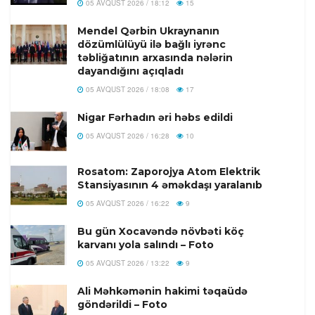
05 AVQUST 2026 / 18:12
15
Mendel Qərbin Ukraynanın
dözümlülüyü ilə bağlı iyrənc
təbliğatının arxasında nələrin
dayandığını açıqladı
05 AVQUST 2026 / 18:08
17
Nigar Fərhadın əri həbs edildi
05 AVQUST 2026 / 16:28
10
Rosatom: Zaporojya Atom Elektrik
Stansiyasının 4 əməkdaşı yaralanıb
05 AVQUST 2026 / 16:22
9
Bu gün Xocavəndə növbəti köç
karvanı yola salındı – Foto
05 AVQUST 2026 / 13:22
9
Ali Məhkəmənin hakimi təqaüdə
göndərildi – Foto