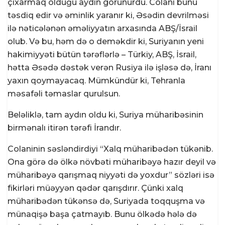
çıxarmaq olduğu aydın görünürdü. Colani bunu
təsdiq edir və əminlik yaranır ki, Əsədin devrilməsi
ilə nəticələnən əməliyyatın arxasında ABŞ/İsrail
olub. Və bu, həm də o deməkdir ki, Suriyanın yeni
hakimiyyəti bütün tərəflərlə – Türkiy, ABŞ, İsrail,
hətta Əsədə dəstək verən Rusiya ilə işləsə də, İranı
yaxın qoymayacaq. Mümkündür ki, Tehranla
məsafəli təmaslar qurulsun.
Beləliklə, tam aydın oldu ki, Suriya müharibəsinin
birmənalı itirən tərəfi İrandır.
Colaninin səsləndirdiyi “Xalq müharibədən tükənib.
Ona görə də ölkə növbəti müharibəyə hazır deyil və
müharibəyə qarışmaq niyyəti də yoxdur” sözləri isə
fikirləri müəyyən qədər qarışdırır. Çünki xalq
müharibədən tükənsə də, Suriyada toqquşma və
münaqişə başa çatmayıb. Bunu ölkədə hələ də