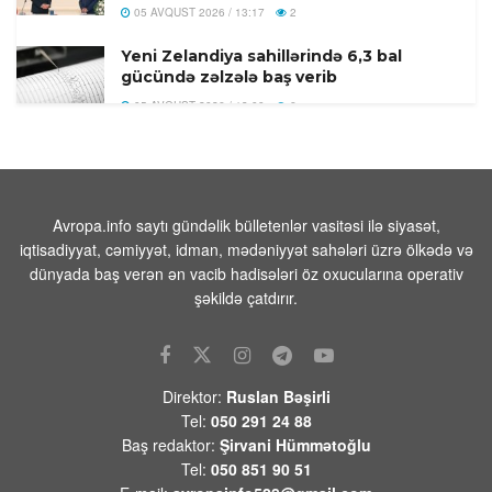
05 AVQUST 2026 / 13:17
2
Yeni Zelandiya sahillərində 6,3 bal
gücündə zəlzələ baş verib
05 AVQUST 2026 / 13:00
6
Handelsblatt: Nazirlər Kabinetinin
dəyişməsi Zelenski üçün hökumət
böhranına çevrildi
05 AVQUST 2026 / 12:48
18
Avropa.info saytı gündəlik bülletenlər vasitəsi ilə siyasət,
iqtisadiyyat, cəmiyyət, idman, mədəniyyət sahələri üzrə ölkədə və
Zelenski Kiyev bölgəsinə edilən
dünyada baş verən ən vacib hadisələri öz oxucularına operativ
hücumlarda ölənlərin sayının 17-yə
şəkildə çatdırır.
yüksəldiyini açıqlayıb
05 AVQUST 2026 / 12:42
12
Putin təsdiqlədi:Əcnəbilər bu hallarda
Direktor:
Ruslan Bəşirli
Rusiyadan çıxarılacaqlar
Tel:
050 291 24 88
05 AVQUST 2026 / 12:37
12
Baş redaktor:
Şirvani Hümmətoğlu
Tel:
050 851 90 51
İsrail Şərqi Qüdsdəki məsciddə səhər
namazını oxunmasına icazə verməyib