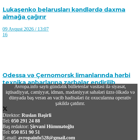
Lukaşenko belarusları kəndlərdə daxma
almağa çağırır
09 Avqust 2026 / 13:07
16
Odessa və Çernomorsk limanlarında hərbi
texnika anbarlarına zərbələr endirilib
Avropa.info saytı gündəlik bülletenlər vasitəsi ilə siyasət,
iqtisadiyyat, cəmiyyət, idman, mədəniyyət sahələri üzrə ölkədə və
09 Avqust 2026 / 10:38
dünyada baş verən ən vacib hadisələri öz oxucularına operativ
3
şəkildə çatdırır.
Direktor:
Ruslan Bəşirli
Tel:
050 291 24 88
Baş redaktor:
Şirvani Hümmətoğlu
Tel:
050 851 90 51
E-mail:
avropainfo528@gmail.com