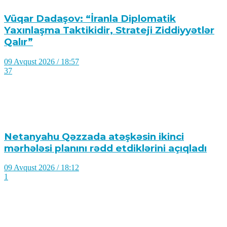
Vüqar Dadaşov: “İranla Diplomatik
Yaxınlaşma Taktikidir, Strateji Ziddiyyətlər
Qalır”
09 Avqust 2026 / 18:57
37
Netanyahu Qəzzada atəşkəsin ikinci
mərhələsi planını rədd etdiklərini açıqladı
09 Avqust 2026 / 18:12
1