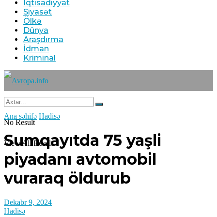
İqtisadiyyat
Siyasət
Ölkə
Dünya
Araşdırma
İdman
Kriminal
Ana səhifə
Hadisə
No Result
Sumqayıtda 75 yaşli
View All Result
piyadanı avtomobil
vuraraq öldurub
Dekabr 9, 2024
Hadisə