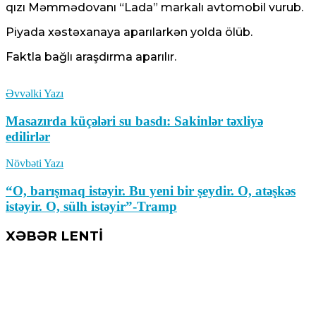
qızı Məmmədovanı “Lada” markalı avtomobil vurub.
Piyada xəstəxanaya aparılarkən yolda ölüb.
Faktla bağlı araşdırma aparılır.
Əvvəlki Yazı
Masazırda küçələri su basdı: Sakinlər təxliyə
edilirlər
Növbəti Yazı
“O, barışmaq istəyir. Bu yeni bir şeydir. O, atəşkəs
istəyir. O, sülh istəyir”-Tramp
XƏBƏR LENTİ