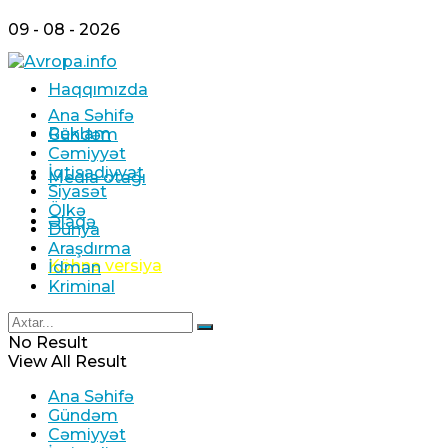
09 - 08 - 2026
Haqqımızda
Ana Səhifə
Reklam
Gündəm
Cəmiyyət
İqtisadiyyat
Media otağı
Siyasət
Ölkə
Əlaqə
Dünya
Araşdırma
Köhnə versiya
İdman
Kriminal
No Result
View All Result
Ana Səhifə
Gündəm
Cəmiyyət