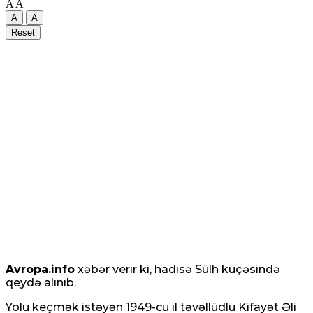
A
A
A
A
Reset
Avropa.info
xəbər verir ki, hadisə Sülh küçəsində
qeydə alınıb.
Yolu keçmək istəyən 1949-cu il təvəllüdlü Kifayət Əli