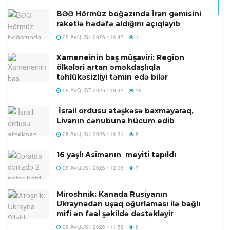
BƏƏ Hörmüz boğazında İran gəmisini
raketlə hədəfə aldığını açıqlayıb
08 AVQUST 2026 / 16:47
1
Xameneinin baş müşaviri: Region
ölkələri artan əməkdaşlıqla
təhlükəsizliyi təmin edə bilər
08 AVQUST 2026 / 16:41
18
İsrail ordusu atəşkəsə baxmayaraq,
Livanın cənubuna hücum edib
08 AVQUST 2026 / 14:31
8
16 yaşlı Asimanın meyiti tapıldı
08 AVQUST 2026 / 12:08
7
Miroshnik: Kanada Rusiyanın
Ukraynadan uşaq oğurlaması ilə bağlı
mifi ən fəal şəkildə dəstəkləyir
08 AVQUST 2026 / 11:58
8