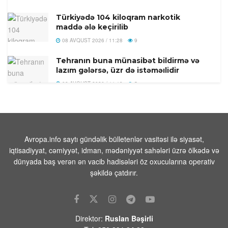
Türkiyədə 104 kiloqram narkotik
maddə ələ keçirilib
08 AVQUST 2026 / 11:28
9
Tehranın buna münasibət bildirmə və
lazım gələrsə, üzr də istəməılidir
08 AVQUST 2026 / 11:19
5
Xocavənd Rayonunda traktor minaya
düşdü
08 AVQUST 2026 / 11:11
10
Avropa.info saytı gündəlik bülletenlər vasitəsi ilə siyasət,
Pasinyan -Sülhü dönməz etmək üçün
iqtisadiyyat, cəmiyyət, idman, mədəniyyət sahələri üzrə ölkədə və
“Qarabağ ermənilərinin geri
dünyada baş verən ən vacib hadisələri öz oxucularına operativ
qayıtması” kimi mövzuları davam
şəkildə çatdırır.
etdirməmək zəruridir
08 AVQUST 2026 / 10:54
10
Səudiyyə Ərəbistanının görməli yerləri
Direktor:
Ruslan Bəşirli
Türkiyə, Səudiyyə Ərəbistanı və