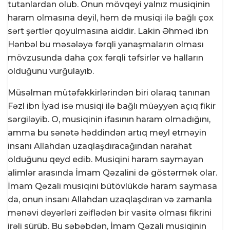
tutanlardan olub. Onun mövqeyi yalnız musiqinin
haram olmasına deyil, həm də musiqi ilə bağlı çox
sərt şərtlər qoyulmasına aiddir. Lakin Əhməd ibn
Hənbəl bu məsələyə fərqli yanaşmaların olması
mövzusunda daha çox fərqli təfsirlər və halların
olduğunu vurğulayıb.
Müsəlman mütəfəkkirlərindən biri olaraq tanınan
Fəzl ibn İyad isə musiqi ilə bağlı müəyyən açıq fikir
sərgiləyib. O, musiqinin ifasının haram olmadığını,
amma bu sənətə həddindən artıq meyl etməyin
insanı Allahdan uzaqlaşdıracağından narahat
olduğunu qeyd edib. Musiqini haram saymayan
alimlər arasında İmam Qəzalini də göstərmək olar.
İmam Qəzali musiqini bütövlükdə haram saymasa
da, onun insanı Allahdan uzaqlaşdıran və zamanla
mənəvi dəyərləri zəiflədən bir vasitə olması fikrini
irəli sürüb. Bu səbəbdən, İmam Qəzali musiqinin