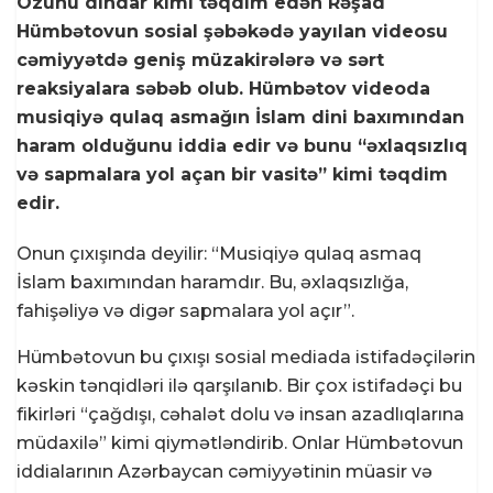
Özünü dindar kimi təqdim edən Rəşad
Hümbətovun sosial şəbəkədə yayılan videosu
cəmiyyətdə geniş müzakirələrə və sərt
reaksiyalara səbəb olub. Hümbətov videoda
musiqiyə qulaq asmağın İslam dini baxımından
haram olduğunu iddia edir və bunu “əxlaqsızlıq
və sapmalara yol açan bir vasitə” kimi təqdim
edir.
Onun çıxışında deyilir: “Musiqiyə qulaq asmaq
İslam baxımından haramdır. Bu, əxlaqsızlığa,
fahişəliyə və digər sapmalara yol açır”.
Hümbətovun bu çıxışı sosial mediada istifadəçilərin
kəskin tənqidləri ilə qarşılanıb. Bir çox istifadəçi bu
fikirləri “çağdışı, cəhalət dolu və insan azadlıqlarına
müdaxilə” kimi qiymətləndirib. Onlar Hümbətovun
iddialarının Azərbaycan cəmiyyətinin müasir və