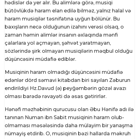
hədislər də yer alır. Bu alimlərə görə, musiqi
bütövlükdə haram elan edilə bilməz, yalnız halal və
haram musiqilər təsnifatına uyğun bölünür. Bu
baxışların necə olduğunun izahını verəsi olsaq, o
zaman həmin alimlər insanın əxlaqında mənfi
çalarlara yol açmayan, şəhvət yaratmayan,
sözlərində şirk olmayan musiqilərin məqbul olduğu
düşüncəsini müdafiə ediblər.
Musiqinin haram olmadığı düşüncəsini müdafiə
edənlər dörd səmavi kitabdan biri sayılan Zəburun
endirildiyi Hz.Davud (ə) peyğəmbərin gözəl avazı
olması barədə rəvayəti də əsas gətirirlər.
Hənəfi məzhəbinin qurucusu olan Əbu Hənifə adı ilə
tanınan Numan ibn Sabit musiqinin haram olub-
olmaması məsələsində daha mülayim bir yanaşma
nümayiş etdirib. O, musiqinin bəzi hallarda məkruh