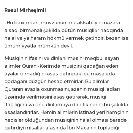
Rəsul Mirhəşimli
“Bu baxımdan, mövzunun mürəkkəbliyini nəzərə
alsaq, birmənalı şəkildə bütün musiqilər haqqında
halal və ya haram hökmü vermək çətindir, bəzən isə
ümumiyyətlə mümkün deyil.
Musiqinin ifasını və dinlənilməsini məqbul sayan
alimlər Qurani-Kərimdə musiqini qadağan edən
ayələr olmadığını əsas gətirərək, bu məsələdə
qadağanı düzgün hesab etmirlər. Bu alimlər
Quranın avazla oxunmasını, azanın musiqi ladları
üzərində verilməsini əsas gətirərək, musiqi
ifaçılığına və onu dinləməyə dair fikirlərini bu şəkildə
əsaslandırırlar. Həmin alimlərin istinad yeri həmçinin
hədislər olduğundan musiqinin halal olması barədə
gətirdiyi misallar arasında İbn Macənin topladığı