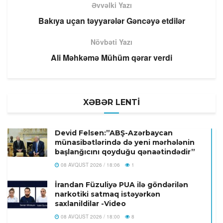
Əvvəlki Yazı
Bakıya uçan təyyarələr Gəncəyə etdilər
Növbəti Yazı
Ali Məhkəmə Mühüm qərar verdi
XƏBƏR LENTİ
Devid Felsen:”ABŞ-Azərbaycan
münasibətlərində də yeni mərhələnin
başlanğıcını qoyduğu qənaətindədir”
08 AVQUST 2026 / 18:06
1
İrandan Füzuliyə PUA ilə göndərilən
narkotiki satmaq istəyərkən
saxlanildilar -Video
08 AVQUST 2026 / 18:00
8