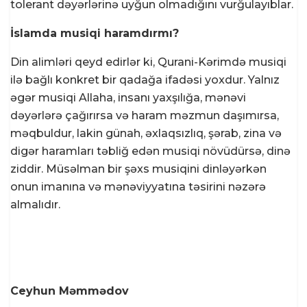
tolerant dəyərlərinə uyğun olmadığını vurğulayıblar.
İslamda musiqi haramdırmı?
Din alimləri qeyd edirlər ki, Qurani-Kərimdə musiqi
ilə bağlı konkret bir qadağa ifadəsi yoxdur. Yalnız
əgər musiqi Allaha, insanı yaxşılığa, mənəvi
dəyərlərə çağırırsa və haram məzmun daşımırsa,
məqbuldur, lakin günah, əxlaqsızlıq, şərab, zina və
digər haramları təbliğ edən musiqi növüdürsə, dinə
ziddir. Müsəlman bir şəxs musiqini dinləyərkən
onun imanına və mənəviyyatına təsirini nəzərə
almalıdır.
Ceyhun Məmmədov