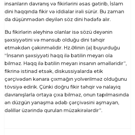
insanların davranış və fikirlərini əsas gətirib, İslam
dini haqqında fikir və iddialar irəli sürür. Bu zaman
da düşünmədən deyilən söz dini hədəfə alır.
Bu fikirlərin əleyhinə olanlar isə sözü deyənin
şəxsiyyətini və mənsub olduğu dini təhqir
etməkdən çəkinməlidir. Hz.Əlinin (ə) buyurduğu
“İnsanın şəxsiyyəti haqq ilə batilin meyarı ola
bilməz. Haqq ilə batilin meyarı insanın əməlləridir”,
fikrinə istinad etsək, diskussiyalarda etik
çərçivədən kənara çıxmağın yolverilməz olduğunu
tövsiyə edirik. Çünki doğru fikir təhqir və nalayiq
davranışlarla ortaya çıxa bilməz, onun tapılmasında
ən düzgün yanaşma ədəb çərçivəsini aşmayan,
dəlillər üzərində qurulan müzakirələrdir”.