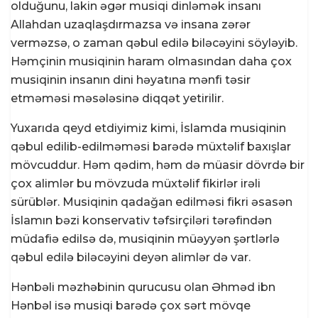
olduğunu, lakin əgər musiqi dinləmək insanı
Allahdan uzaqlaşdırmazsa və insana zərər
verməzsə, o zaman qəbul edilə biləcəyini söyləyib.
Həmçinin musiqinin haram olmasından daha çox
musiqinin insanın dini həyatına mənfi təsir
etməməsi məsələsinə diqqət yetirilir.
Yuxarıda qeyd etdiyimiz kimi, İslamda musiqinin
qəbul edilib-edilməməsi barədə müxtəlif baxışlar
mövcuddur. Həm qədim, həm də müasir dövrdə bir
çox alimlər bu mövzuda müxtəlif fikirlər irəli
sürüblər. Musiqinin qadağan edilməsi fikri əsasən
İslamın bəzi konservativ təfsirçiləri tərəfindən
müdafiə edilsə də, musiqinin müəyyən şərtlərlə
qəbul edilə biləcəyini deyən alimlər də var.
Hənbəli məzhəbinin qurucusu olan Əhməd ibn
Hənbəl isə musiqi barədə çox sərt mövqe