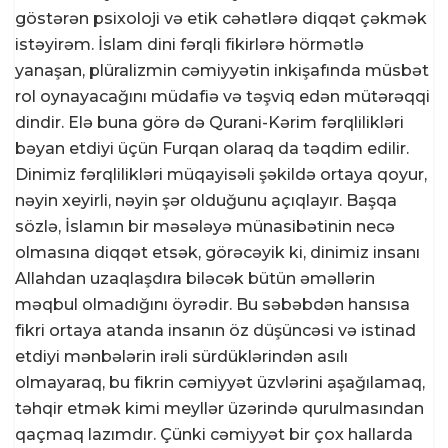
göstərən psixoloji və etik cəhətlərə diqqət çəkmək
istəyirəm. İslam dini fərqli fikirlərə hörmətlə
yanaşan, plüralizmin cəmiyyətin inkişafında müsbət
rol oynayacağını müdafiə və təşviq edən mütərəqqi
dindir. Elə buna görə də Qurani-Kərim fərqlilikləri
bəyan etdiyi üçün Furqan olaraq da təqdim edilir.
Dinimiz fərqlilikləri müqayisəli şəkildə ortaya qoyur,
nəyin xeyirli, nəyin şər olduğunu açıqlayır. Başqa
sözlə, İslamın bir məsələyə münasibətinin necə
olmasına diqqət etsək, görəcəyik ki, dinimiz insanı
Allahdan uzaqlaşdıra biləcək bütün əməllərin
məqbul olmadığını öyrədir. Bu səbəbdən hansısa
fikri ortaya atanda insanın öz düşüncəsi və istinad
etdiyi mənbələrin irəli sürdüklərindən asılı
olmayaraq, bu fikrin cəmiyyət üzvlərini aşağılamaq,
təhqir etmək kimi meyllər üzərində qurulmasından
qaçmaq lazımdır. Çünki cəmiyyət bir çox hallarda