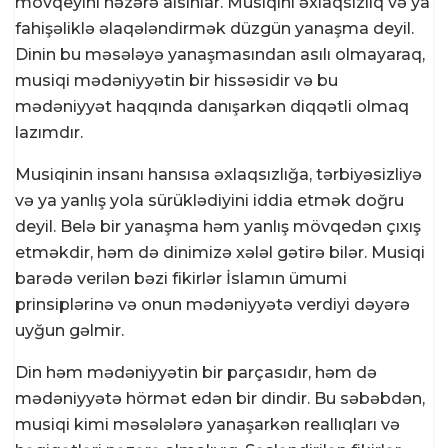
mövqeyini nəzərə alsınlar. Musiqini əxlaqsızlıq və ya
fahişəliklə əlaqələndirmək düzgün yanaşma deyil.
Dinin bu məsələyə yanaşmasından asılı olmayaraq,
musiqi mədəniyyətin bir hissəsidir və bu
mədəniyyət haqqında danışarkən diqqətli olmaq
lazımdır.
Musiqinin insanı hansısa əxlaqsızlığa, tərbiyəsizliyə
və ya yanlış yola sürüklədiyini iddia etmək doğru
deyil. Belə bir yanaşma həm yanlış mövqedən çıxış
etməkdir, həm də dinimizə xələl gətirə bilər. Musiqi
barədə verilən bəzi fikirlər İslamın ümumi
prinsiplərinə və onun mədəniyyətə verdiyi dəyərə
uyğun gəlmir.
Din həm mədəniyyətin bir parçasıdır, həm də
mədəniyyətə hörmət edən bir dindir. Bu səbəbdən,
musiqi kimi məsələlərə yanaşarkən reallıqları və