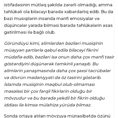
istifadəsinin mütləq şəkildə zərərli olmadığı, amma
təhlükəli ola biləcəyi barədə xəbərdarlıq edib. Bu da
bəzi musiqilərin insanda mənfi emosiyalar və
düşüncələr yarada bilməsi barədə təhlükələrin əsas
gətirilməsi ilə bağlı olub.
Göründüyü kimi, alimlərdən bəziləri musiqinin
müəyyən şərtlərlə qəbul edilə biləcəyi fikrini
müdafiə edib, bəziləri isə onun daha çox mənfi təsir
göstərdiyini düşünərək təmkinli yanaşıb. Bu
alimlərin yanaşmasında daha çox şəxsi təcrübələr
və dövrün mədəniyyəti də öz təsirini göstərib.
İslamda musiqinin məqbul olub-olmaması
məsələsi bir çox fərqli fikirlərin olduğu bir
mövzudur və bu barədə yekdil bir fikrin olduğu
iddiası ilə kimsə mülahizə yürüdə bilməz.
Sonda ortaya atılan mövzuya münasibətdə özünü