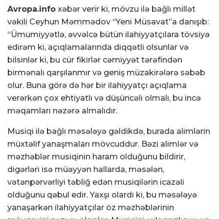
Avropa.info
xəbər verir ki, mövzu ilə bağlı millət
vəkili Ceyhun Məmmədov “Yeni Müsavat”a danışıb:
“Ümumiyyətlə, əvvəlcə bütün ilahiyyatçılara tövsiyə
edirəm ki, açıqlamalarında diqqətli olsunlar və
bilsinlər ki, bu cür fikirlər cəmiyyət tərəfindən
birmənalı qarşılanmır və geniş müzakirələrə səbəb
olur. Buna görə də hər bir ilahiyyatçı açıqlama
verərkən çox ehtiyatlı və düşüncəli olmalı, bu incə
məqamları nəzərə almalıdır.
Musiqi ilə bağlı məsələyə gəldikdə, burada alimlərin
müxtəlif yanaşmaları mövcuddur. Bəzi alimlər və
məzhəblər musiqinin haram olduğunu bildirir,
digərləri isə müəyyən hallarda, məsələn,
vətənpərvərliyi təbliğ edən musiqilərin icazəli
olduğunu qəbul edir. Yaxşı olardı ki, bu məsələyə
yanaşarkən ilahiyyatçılar öz məzhəblərinin