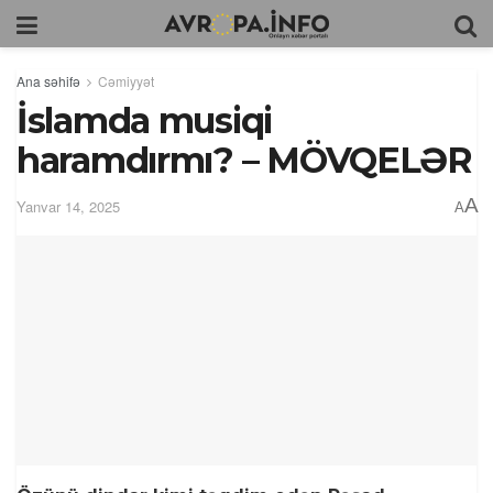
Ana səhifə
Cəmiyyət
İslamda musiqi
haramdırmı? – MÖVQELƏR
A
Yanvar 14, 2025
A