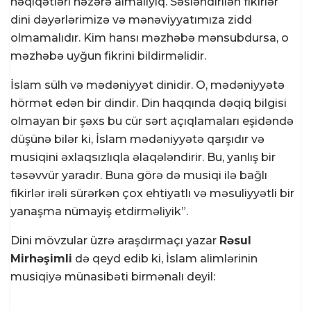
həqiqətləri nəzərə almalıyıq. Səsləndirilən fikirlər
dini dəyərlərimizə və mənəviyyatımıza zidd
olmamalıdır. Kim hansı məzhəbə mənsubdursa, o
məzhəbə uyğun fikrini bildirməlidir.
İslam sülh və mədəniyyət dinidir. O, mədəniyyətə
hörmət edən bir dindir. Din haqqında dəqiq bilgisi
olmayan bir şəxs bu cür sərt açıqlamaları eşidəndə
düşünə bilər ki, İslam mədəniyyətə qarşıdır və
musiqini əxlaqsızlıqla əlaqələndirir. Bu, yanlış bir
təsəvvür yaradır. Buna görə də musiqi ilə bağlı
fikirlər irəli sürərkən çox ehtiyatlı və məsuliyyətli bir
yanaşma nümayiş etdirməliyik”.
Dini mövzular üzrə araşdırmaçı yazar
Rəsul
Mirhəşimli
də qeyd edib ki, İslam alimlərinin
musiqiyə münasibəti birmənalı deyil: