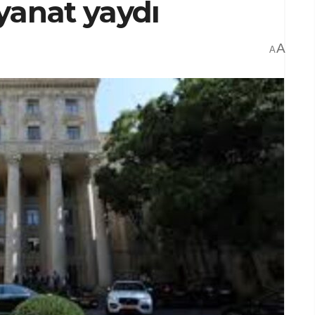
yanat yaydı
A
A