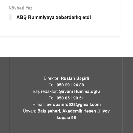
Növbəti Yazı
ABŞ Rumıniyaya xəbərdarlıq etdi
Direktor:
Ruslan Bəşirli
Tel:
050 291 24 88
Baş redaktor:
Şirvani Hümmətoğlu
Tel:
050 851 90 51
E-mail:
avropainfo528@gmail.com
Ünvan:
Bakı şəhəri, Akademik Həsən Əliyev
küçəsi 96