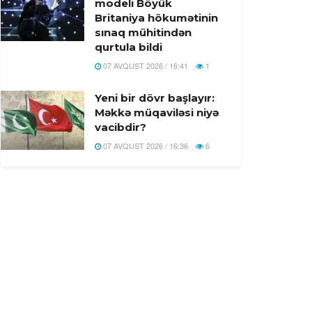
modeli Böyük
Britaniya hökumətinin
sınaq mühitindən
qurtula bildi
07 AVQUST 2026 / 16:41
1
Yeni bir dövr başlayır:
Məkkə müqaviləsi niyə
vacibdir?
07 AVQUST 2026 / 16:36
6
Türkiyə, Səudiyyə
Ərəbistanı və Pakistan
Məkkə Müdafiə Sazişi
imzalandi
07 AVQUST 2026 / 16:20
19
Rusiyada Azərbaycan
əsilli idmançıya hökm
oxundu