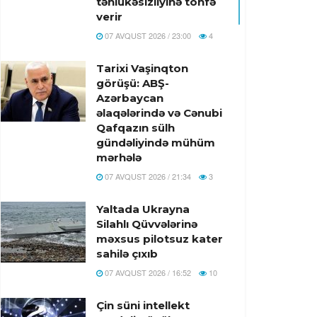
təhlükəsizliyinə töhfə
verir
07 AVQUST 2026 / 23:00
4
Tarixi Vaşinqton
görüşü: ABŞ-
Azərbaycan
əlaqələrində və Cənubi
Qafqazın sülh
gündəliyində mühüm
mərhələ
07 AVQUST 2026 / 21:34
3
Yaltada Ukrayna
Silahlı Qüvvələrinə
məxsus pilotsuz kater
sahilə çıxıb
07 AVQUST 2026 / 16:52
10
Çin süni intellekt