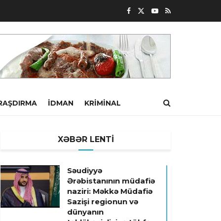
RAŞDIRMA
İDMAN
KRIMINAL
XƏBƏR LENTİ
Səudiyyə
Ərəbistanının müdafiə
naziri: Məkkə Müdafiə
Sazişi regionun və
dünyanın