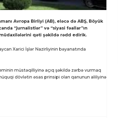
amanı Avropa Birliyi (AB), eləcə də ABŞ, Böyük
anda “jurnalistlər” və “siyasi fəallar”ın
müdaxilələrini qəti şəkildə rədd edirik.
ycan Xarici İşlər Nazirliyinin bəyanatında
inin müstəqilliyinə açıq şəkildə zərbə vurmaq
quqi dövlətin əsas prinsipi olan qanunun aliliyinə