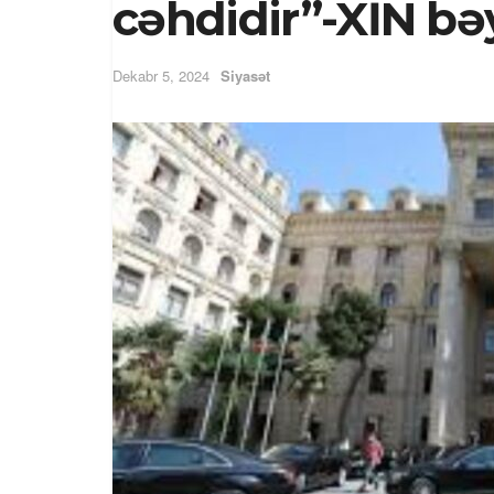
cəhdidir”-XİN bə
Dekabr 5, 2024
Siyasət