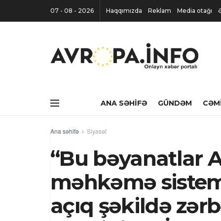
07 - 08 - 2026
Haqqımızda
Reklam
Media otağı
ANA SƏHIFƏ
GÜNDƏM
CƏM
Ana səhifə
Siyasət
“Bu bəyanatlar 
məhkəmə sistemi
açıq şəkildə zə