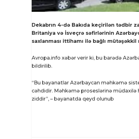
Dekabrın 4-də Bakıda keçirilən tədbir z
Britaniya və İsveçrə səfirlərinin Azərbayc
saxlanması ittihamı ilə bağlı mütəşəkkil 
Avropa.info
xəbər verir ki, bu barədə Azərba
bildirilib.
“Bu bəyanatlar Azərbaycan məhkəmə sistem
cəhdidir. Məhkəmə proseslərinə müdaxilə hü
ziddir”, – bəyanatda qeyd olunub