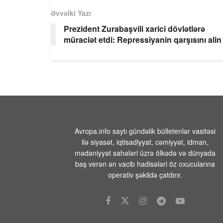
Əvvəlki Yazı
Prezident Zurabaşvili xarici dövlətlərə
müraciət etdi: Repressiyanin qarşısını alin
Avropa.info saytı gündəlik bülletenlər vasitəsi
ilə siyasət, iqtisadiyyat, cəmiyyət, idman,
mədəniyyət sahələri üzrə ölkədə və dünyada
baş verən ən vacib hadisələri öz oxucularına
operativ şəkildə çatdırır.