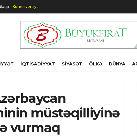
Əlaqə
Köhnə versiya
IYYƏT
İQTISADIYYAT
SIYASƏT
ÖLKƏ
DÜNYA
A
Azərbaycan
nin müstəqilliyinə
rbə vurmaq