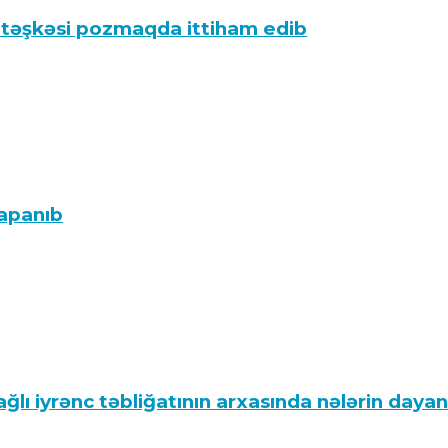
a atəşkəsi pozmaqda ittiham edib
apanıb
ı iyrənc təbliğatının arxasında nələrin dayand