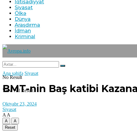
İqtisadiyyat
Siyasət
Ölkə
Dünya
Araşdırma
İdman
Kriminal
Ana səhifə
Siyasət
No Result
BMT-nin Baş katibi Kazana
View All Result
Oktyabr 23, 2024
Siyasət
A
A
A
A
Reset