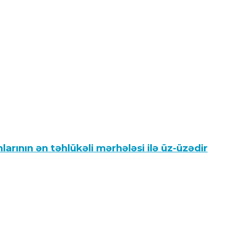
mlarının ən təhlükəli mərhələsi ilə üz-üzədir