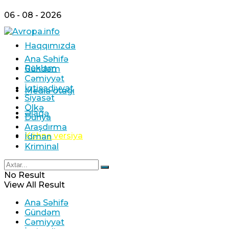
06 - 08 - 2026
Haqqımızda
Ana Səhifə
Reklam
Gündəm
Cəmiyyət
İqtisadiyyat
Media otağı
Siyasət
Ölkə
Əlaqə
Dünya
Araşdırma
Köhnə versiya
İdman
Kriminal
No Result
View All Result
Ana Səhifə
Gündəm
Cəmiyyət