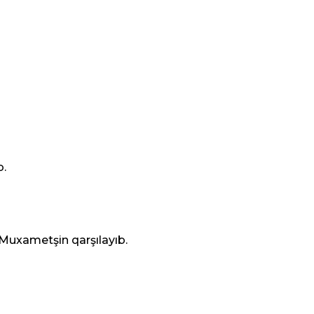
b.
Muxametşin qarşılayıb.