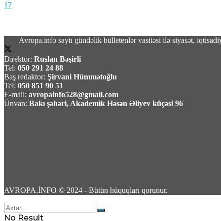
17
Avropa.info saytı gündəlik bülletenlər vasitəsi ilə siyasət, iqtis
Direktor:
Ruslan Bəşirli
Nigar Fərhadın əri həbs edildi
Tel:
050 291 24 88
Baş redaktor:
Şirvani Hümmətoğlu
Tel:
050 851 90 51
05 Avqust 2026 / 16:28
E-mail:
avropainfo528@gmail.com
10
Ünvan:
Bakı şəhəri, Akademik Həsən Əliyev küçəsi 96
Rosatom: Zaporojya Atom Elektrik Stansiyas
05 Avqust 2026 / 16:22
9
AVROPA.İNFO © 2024 - Bütün hüquqları qorunur.
No Result