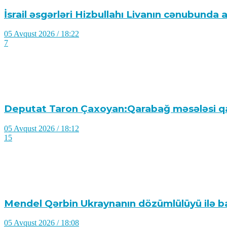
İsrail əsgərləri Hizbullahı Livanın cənubund
05 Avqust 2026 / 18:22
7
Deputat Taron Çaxoyan:Qarabağ məsələsi q
05 Avqust 2026 / 18:12
15
Mendel Qərbin Ukraynanın dözümlülüyü ilə bağl
05 Avqust 2026 / 18:08