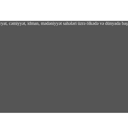
adiyyat, cəmiyyət, idman, mədəniyyət sahələri üzrə ölkədə və dünyada baş 
ının 4 əməkdaşı yaralanıb