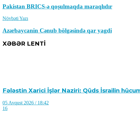
Pakistan BRICS-ə qoşulmaqda maraqlıdır
Növbəti Yazı
Azərbaycanin Cənub bölgəsində qar yagdi
XƏBƏR LENTİ
Fələstin Xarici İşlər Naziri: Qüds İsrailin hücu
05 Avqust 2026 / 18:42
16