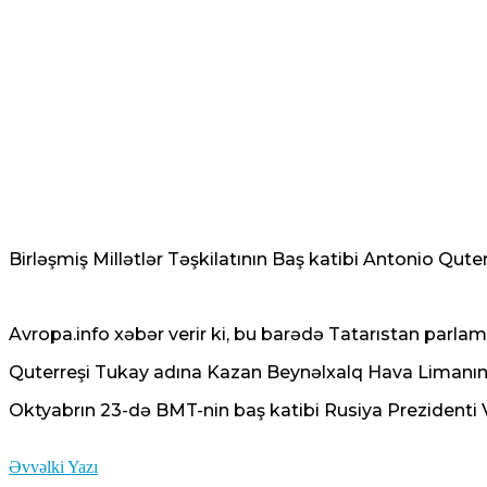
Birləşmiş Millətlər Təşkilatının Baş katibi Antonio Q
Avropa.info xəbər verir ki, bu barədə Tatarıstan parlam
Quterreşi Tukay adına Kazan Beynəlxalq Hava Limanında
Oktyabrın 23-də BMT-nin baş katibi Rusiya Prezidenti V
Əvvəlki Yazı