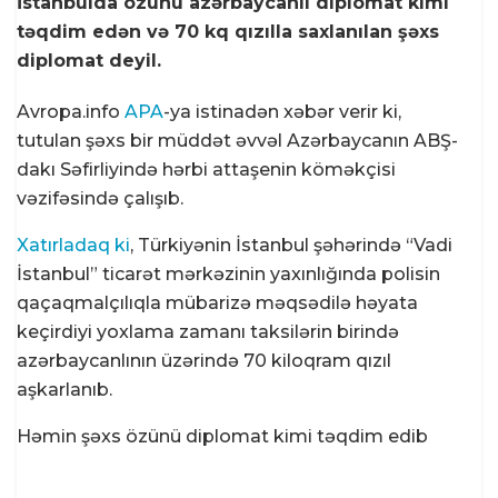
İstanbulda özünü azərbaycanlı diplomat kimi
təqdim edən və 70 kq qızılla saxlanılan şəxs
diplomat deyil.
Avropa.info
APA
-ya istinadən xəbər verir ki,
tutulan şəxs bir müddət əvvəl Azərbaycanın ABŞ-
dakı Səfirliyində hərbi attaşenin köməkçisi
vəzifəsində çalışıb.
Xatırladaq ki
, Türkiyənin İstanbul şəhərində “Vadi
İstanbul” ticarət mərkəzinin yaxınlığında polisin
qaçaqmalçılıqla mübarizə məqsədilə həyata
keçirdiyi yoxlama zamanı taksilərin birində
azərbaycanlının üzərində 70 kiloqram qızıl
aşkarlanıb.
Həmin şəxs özünü diplomat kimi təqdim edib