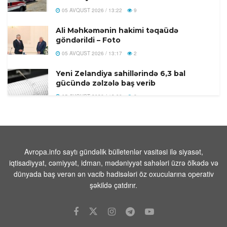
05 AVQUST 2026 / 13:22
9
Ali Məhkəmənin hakimi təqaüdə
göndərildi – Foto
05 AVQUST 2026 / 13:17
2
Yeni Zelandiya sahillərində 6,3 bal
gücündə zəlzələ baş verib
05 AVQUST 2026 / 13:00
6
Handelsblatt: Nazirlər Kabinetinin
dəyişməsi Zelenski üçün hökumət
böhranına çevrildi
05 AVQUST 2026 / 12:48
18
Avropa.info saytı gündəlik bülletenlər vasitəsi ilə siyasət,
iqtisadiyyat, cəmiyyət, idman, mədəniyyət sahələri üzrə ölkədə və
Zelenski Kiyev bölgəsinə edilən
dünyada baş verən ən vacib hadisələri öz oxucularına operativ
hücumlarda ölənlərin sayının 17-yə
şəkildə çatdırır.
yüksəldiyini açıqlayıb
05 AVQUST 2026 / 12:42
12
Putin təsdiqlədi:Əcnəbilər bu hallarda