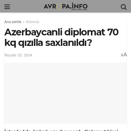
Ana səhifə
Kriminal
Azerbaycanli diplomat 70
kq qızılla saxlanıldı?
A
Noyabr 23, 2024
A