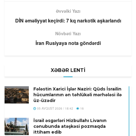
Əvvəlki Yazı
DİN əməliyyat keçirdi: 7 kq narkotik aşkarlandı
Növbəti Yazı
İran Rusiyaya nota göndərdi
XƏBƏR LENTİ
Fələstin Xarici İşlər Naziri: Qüds İsrailin
hücumlarının ən təhlükəli mərhələsi ilə
üz-üzədir
05 AVQUST 2026 / 18:42
16
İsrail əsgərləri Hizbullahı Livanın
cənubunda atəşkəsi pozmaqda
ittiham edib