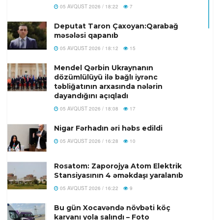
05 AVQUST 2026 / 18:22
7
Deputat Taron Çaxoyan:Qarabağ
məsələsi qapanıb
05 AVQUST 2026 / 18:12
15
Mendel Qərbin Ukraynanın
dözümlülüyü ilə bağlı iyrənc
təbliğatının arxasında nələrin
dayandığını açıqladı
05 AVQUST 2026 / 18:08
17
Nigar Fərhadın əri həbs edildi
05 AVQUST 2026 / 16:28
10
Rosatom: Zaporojya Atom Elektrik
Stansiyasının 4 əməkdaşı yaralanıb
05 AVQUST 2026 / 16:22
9
Bu gün Xocavəndə növbəti köç
karvanı yola salındı – Foto