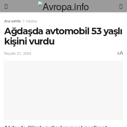
Ana səhifə
Hadisə
Ağdaşda avtomobil 53 yaşlı
kişini vurdu
A
Noyabr 21, 2024
A