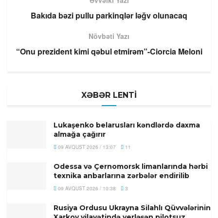
Bakıda bəzi pullu parkinqlər ləğv olunacaq
Növbəti Yazı
“Onu prezident kimi qəbul etmirəm”-Ciorcia Meloni
XƏBƏR LENTİ
Lukaşenko belarusları kəndlərdə daxma
almağa çağırır
09 AVQUST 2026 / 13:07
11
Odessa və Çernomorsk limanlarında hərbi
texnika anbarlarına zərbələr endirilib
09 AVQUST 2026 / 10:38
3
Rusiya Ordusu Ukrayna Silahlı Qüvvələrinin
Xarkov vilayətində yerləşən pilotsuz