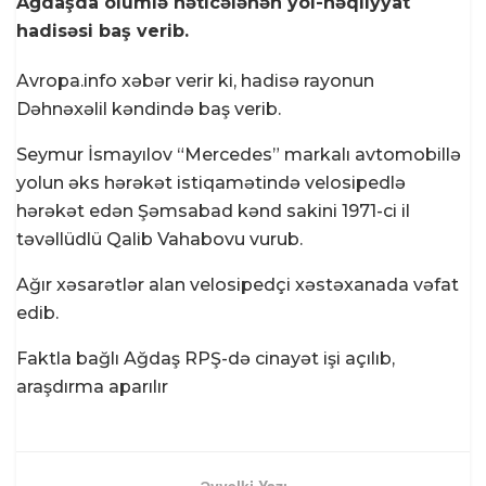
Ağdaşda ölümlə nəticələnən yol-nəqliyyat
hadisəsi baş verib.
Avropa.info xəbər verir ki, hadisə rayonun
Dəhnəxəlil kəndində baş verib.
Seymur İsmayılov “Mercedes” markalı avtomobillə
yolun əks hərəkət istiqamətində velosipedlə
hərəkət edən Şəmsabad kənd sakini 1971-ci il
təvəllüdlü Qalib Vahabovu vurub.
Ağır xəsarətlər alan velosipedçi xəstəxanada vəfat
edib.
Faktla bağlı Ağdaş RPŞ-də cinayət işi açılıb,
araşdırma aparılır
Əvvəlki Yazı