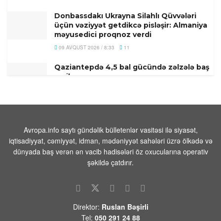
Donbassdakı Ukrayna Silahlı Qüvvələri
üçün vəziyyət getdikcə pisləşir: Almaniya
məyusedici proqnoz verdi
09 AVQUST 2026 / 8:33
11
Qaziantepdə 4,5 bal gücündə zəlzələ baş
verib
09 AVQUST 2026 / 8:02
14
Türkiyənin məşhur müğənnisi vəfat edib
09 AVQUST 2026 / 7:49
9
Avropa.info saytı gündəlik bülletenlər vasitəsi ilə siyasət,
iqtisadiyyat, cəmiyyət, idman, mədəniyyət sahələri üzrə ölkədə və
Prezident İlham Əliyevlə Donald Tramp
dünyada baş verən ən vacib hadisələri öz oxucularına operativ
arasında telefon danışığı olub
şəkildə çatdırır.
08 AVQUST 2026 / 20:16
7
Paşinyanın Bakıya zəngi və Mehrini “azad
etmək” planı
Direktor:
Ruslan Bəşirli
08 AVQUST 2026 / 20:10
11
Tel:
050 291 24 88