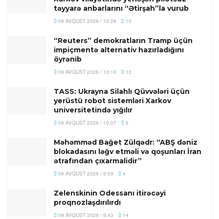
təyyarə anbarlarını “Ətirşah”la vurub
09 AVQUST 2026 / 10:29
10
“Reuters” demokratların Tramp üçün
impiçmentə alternativ hazırladığını
öyrənib
09 AVQUST 2026 / 10:19
12
TASS: Ukrayna Silahlı Qüvvələri üçün
yerüstü robot sistemləri Xarkov
universitetində yığılır
09 AVQUST 2026 / 10:07
6
Məhəmməd Bağet Zülqədr: “ABŞ dəniz
blokadasını ləğv etməli və qoşunları İran
ətrafından çıxarmalidir”
09 AVQUST 2026 / 9:59
4
Zelenskinin Odessanı itirəcəyi
proqnozlaşdırılırdı
09 AVQUST 2026 / 9:43
14