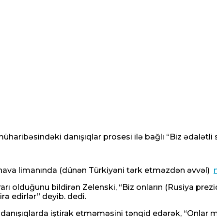
ribəsindəki danışıqlar prosesi ilə bağlı “Biz ədalətli sü
va limanında (dünən Türkiyəni tərk etməzdən əvvəl)
 olduğunu bildirən Zelenski, “Biz onların (Rusiya prezide
rə edirlər” deyib. dedi.
anışıqlarda iştirak etməməsini tənqid edərək, “Onlar 