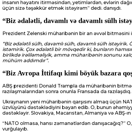
insanın həyatını itirməsindən, yetimlərdən, evlərin dağı
üçün sizə təşəkkür etmək istəyirəm” dedi. danışdı.
“Biz ədalətli, davamlı və davamlı sülh istə
Prezident Zelenski müharibənin bir an əvvəl bitməsini ist
“Biz ədalətli sülh, davamlı sülh, davamlı sülh istəyiri
istəmirik. Çox ədalətli bir mövqedir ki, bunların hamıs
birlikdə irəliləməliyik, amma müharibənin sonunu xal
mühüm addımdır”.
“Biz Avropa İttifaqı kimi böyük bazara qo
ABŞ prezidenti Donald Trampla da müharibənin bitməsi i
razılaşmalarından sonra onunla Fransada da razılaşdıq.
Ukraynanın yeni müharibənin qarşısını almaq üçün NA
üzvlüyünü dəstəklədiyini bəyan edib. O, bunun əhəmiyyə
dəstəkləyir. Slovakiya, Macarıstan, Almaniya və ABŞ-ın bu 
“NATO olmasa, hansı zəmanətlərdən danışacağıq?” O, 
vurğulayıb.