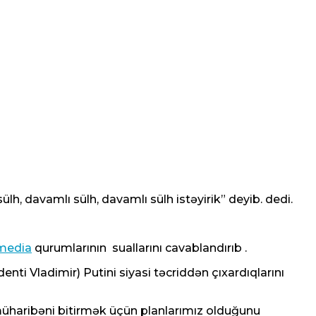
lh, davamlı sülh, davamlı sülh istəyirik” deyib. dedi.
media
qurumlarının suallarını cavablandırıb .
nti Vladimir) Putini siyasi təcriddən çıxardıqlarını
müharibəni bitirmək üçün planlarımız olduğunu