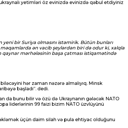
kraynalı yetimləri öz evinizdə evinizdə qəbul etdiyiniz
n yeni bir Suriya olmasını istəmirik. Bütün bunları
bu məqamlarda ən vacib şeylərdən biri də odur ki, xalqla
in qaynar mərhələsinin başa çatması istiqamətində
 biləcəyini hər zaman nəzərə almalıyıq. Minsk
ibəyə başladı”. dedi.
an da bunu bilir və özü də Ukraynanın gələcək NATO
opa liderlərinin 99 faizi bizim NATO üzvlüyünü
əkləmək üçün daim silah və pula ehtiyac olduğunu