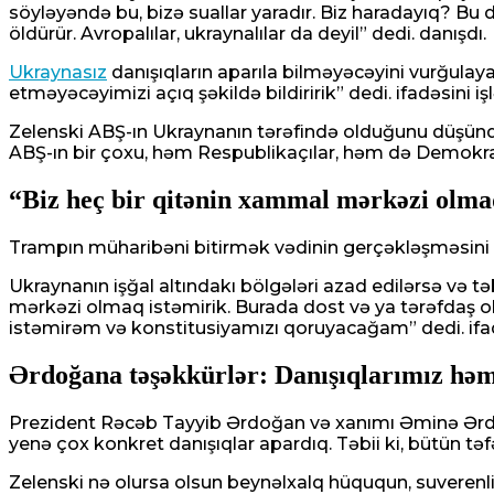
söyləyəndə bu, bizə suallar yaradır. Biz haradayıq? B
öldürür. Avropalılar, ukraynalılar da deyil” dedi. danışdı.
Ukraynasız
danışıqların aparıla bilməyəcəyini vurğulaya
etməyəcəyimizi açıq şəkildə bildiririk” dedi. ifadəsini işl
Zelenski ABŞ-ın Ukraynanın tərəfində olduğunu düşünd
ABŞ-ın bir çoxu, həm Respublikaçılar, həm də Demokratlar
“Biz heç bir qitənin xammal mərkəzi olma
Trampın müharibəni bitirmək vədinin gerçəkləşməsini is
Ukraynanın işğal altındakı bölgələri azad edilərsə və tə
mərkəzi olmaq istəmirik. Burada dost və ya tərəfdaş 
istəmirəm və konstitusiyamızı qoruyacağam” dedi. ifad
Ərdoğana təşəkkürlər: Danışıqlarımız hə
Prezident Rəcəb Tayyib Ərdoğan və xanımı Əminə Ərdoğ
yenə çox konkret danışıqlar apardıq. Təbii ki, bütün tə
Zelenski nə olursa olsun beynəlxalq hüququn, suverenl