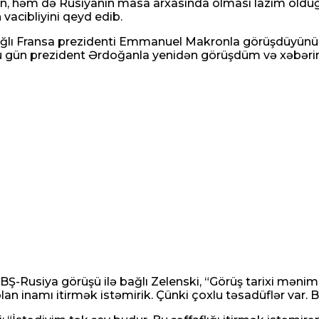
n, həm də Rusiyanın masa arxasında olması lazım oldu
 vacibliyini qeyd edib.
lı Fransa prezidenti Emmanuel Makronla görüşdüyünü bild
Bu gün prezident Ərdoğanla yenidən görüşdüm və xəbərim
BŞ-Rusiya görüşü ilə bağlı Zelenski, “Görüş tarixi məni
n inamı itirmək istəmirik. Çünki çoxlu təsadüflər var. Bi