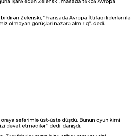
ğuna işarə edən Zelenski, masada təkcə Avropa
irən Zelenski, “Fransada Avropa İttifaqı liderləri ilə
iz olmayan görüşləri nəzərə almırıq”. dedi.
m oraya səfərimlə üst-üstə düşdü. Bunun oyun kimi
zi dəvət etmədilər” dedi. danışdı.