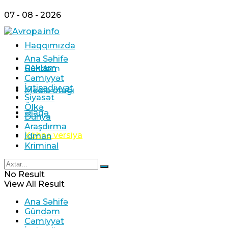
07 - 08 - 2026
Haqqımızda
Ana Səhifə
Reklam
Gündəm
Cəmiyyət
İqtisadiyyat
Media otağı
Siyasət
Ölkə
Əlaqə
Dünya
Araşdırma
Köhnə versiya
İdman
Kriminal
No Result
View All Result
Ana Səhifə
Gündəm
Cəmiyyət