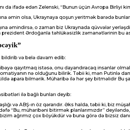
nı da ifadə edən Zelenski, “Bunun üçün Avropa Birliyi ki
na əmin olsa, Ukraynaya qoşun yeritmək barədə bunları
na əmindirsə, o zaman biz Ukraynada qüvvələr yerləşdi
 prezident Ərdoğanla təhlükəsizlik zəmanətlərinin bu as
əcəyik”
bildirib və belə davam edib:
əyə qayıtmaq istəsə, onu dayandıracaq insanlar olmalıdı
diplomatiyanın nə olduğunu bilirik. Təbii ki, mən Putinlə
ildə apara bilmərik. Müharibə ilə hər şey bitməlidir Bu 
bətləri ilə bağlı bunları deyib:
ığı və ABŞ-ın öz qərarıdır. Əks halda, təbii ki, biz müşahid
hər dəfə “Bu, müharibəni bitirmək planlarımızdır” deyiləndə
 də bizim ağrımız çox böyükdür və buna görə də bizsiz da