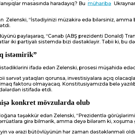
u danışıqlar masasında haradayıq? Bu
müharibə
Ukraynanın
n Zelenski, “İstədiyinizi müzakirə edə bilərsiniz, amma 
ətdi.
üyünü paylaşaraq, “Cənab (ABŞ prezidenti Donald) Tram
 iki partiyalı sistemdə bizi dəstəkləyir. Təbii ki, bu də
q istəmirik”
tədiklərini ifadə edən Zelenski, prosesi müşahidə edəcək
bii sərvət yataqları qorunsa, investisiyalara açıq olacaq
olmaq faktoru olmayacaq. Konstitusiyamızda belə yazılı
ələrdən istifadə etdi.
mişə konkret mövzularda olub
ana təşəkkür edən Zelenski, “Prezidentlə görüşlərimiz
fərrüatlara girə bilmərik, amma deyə bilərəm ki, xoşuma g
iyin və ərazi bütövlüyünün hər zaman dəstəklənməli oldu