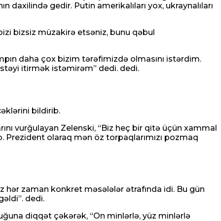
 daxilində gedir. Putin amerikalıları yox, ukraynalıları
bizi bizsiz müzakirə etsəniz, bunu qəbul
pın daha çox bizim tərəfimizdə olmasını istərdim.
stəyi itirmək istəmirəm” dedi. dedi.
lərini bildirib.
larını vurğulayan Zelenski, “Biz heç bir qitə üçün xammal
b. Prezident olaraq mən öz torpaqlarımızı pozmaq
 hər zaman konkret məsələlər ətrafında idi. Bu gün
əldi”. dedi.
ğuna diqqət çəkərək, “On minlərlə, yüz minlərlə