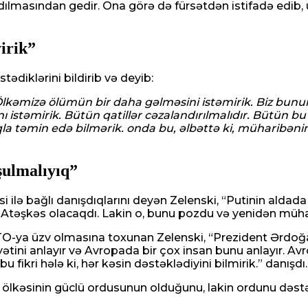
dılmasından gedir. Ona görə də fürsətdən istifadə edib, u
yirik”
ədiklərini bildirib və deyib:
k. Ölkəmizə ölümün bir daha gəlməsini istəmirik. Biz bunu
ını istəmirik. Bütün qatillər cəzalandırılmalıdır. Bütün 
qla təmin edə bilmərik. onda bu, əlbəttə ki, müharibən
şulmalıyıq”
lə bağlı danışdıqlarını deyən Zelenski, “Putinin aldada
 Atəşkəs olacaqdı. Lakin o, bunu pozdu və yenidən mühar
TO-ya üzv olmasına toxunan Zelenski, “Prezident Ərdoğ
tini anlayır və Avropada bir çox insan bunu anlayır. Avr
fikri hələ ki, hər kəsin dəstəklədiyini bilmirik.” danışdı.
ölkəsinin güclü ordusunun olduğunu, lakin ordunu dəst