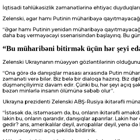
İqtisadi təhlükəsizlik zəmanətlərinə ehtiyac duyduqları
Zelenski, əgər hamı Putinin müharibəyə qayıtmayacağı
“Əgər hamı Putinin yenidən müharibəyə qayıtmayacağı
daha baş verməyəcəyi ssenarisindən başlayırıq. Bu gün
“Bu müharibəni bitirmək üçün hər şeyi ed
Zelenski Ukraynanın müəyyən gözləntilərinin olduğunu 
“Ona görə də danışıqlar masası arxasında Putin müharib
zəmanəti verə bilər. Biz belə bir dialoqa hazırıq. Biz 
düşmənçiliyimiz davam edir. Çünki bu, hər şeyi açıq şək
bəzən minlərlə insanın ölümünə səbəb olur”.
Ukrayna prezidenti Zelenski ABŞ-Rusiya ikitərəfli münasi
“İstəsək də, istəməsəm də, bu, onların ikitərəfli əməkdaşl
lakin bu, onların qərarıdır, danışıqlar aparırlar. Lakin 
gedir? ans, amerikalılar deyil, avropalılar deyil, yenə
etməyəcəyimizi açıq şəkildə bildiririk.