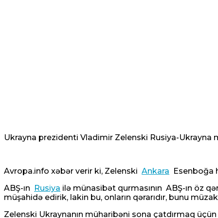
Ukrayna prezidenti Vladimir Zelenski Rusiya-Ukrayna müha
Avropa.info xəbər verir ki, Zelenski
Ankara
Esenboğa ha
ABŞ-ın
Rusiya
ilə münasibət qurmasının ABŞ-ın öz qərarı
müşahidə edirik, lakin bu, onların qərarıdır, bunu müzaki
Zelenski Ukraynanın müharibəni sona çatdırmaq üçün d