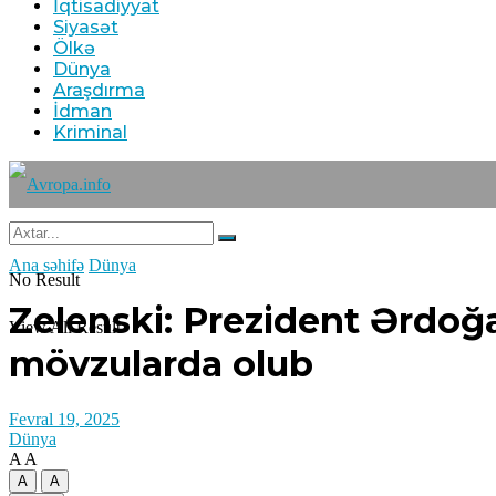
İqtisadiyyat
Siyasət
Ölkə
Dünya
Araşdırma
İdman
Kriminal
Ana səhifə
Dünya
No Result
Zelenski: Prezident Ərdoğ
View All Result
mövzularda olub
Fevral 19, 2025
Dünya
A
A
A
A