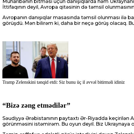
Müharibənin bitməsi üçün danışıqlarda həm Ukraynanı
İttifaqının deyil, Avropa qitəsinin də təmsil olunmasının
Avropanın danışıqlar masasında təmsil olunması ilə bağ
görüşdü. Mən bilirəm ki, daha bir neçə görüş olacaq. 
Tramp Zelenskini tənqid etdi: Siz bunu üç il əvvəl bitirməli idiniz
“Bizə zəng etmədilər”
Səudiyyə Ərəbistanının paytaxtı Ər-Riyadda keçirilən A
görünməsini istəmirəm. Bu oyun deyil. Biz Ukraynaya ola