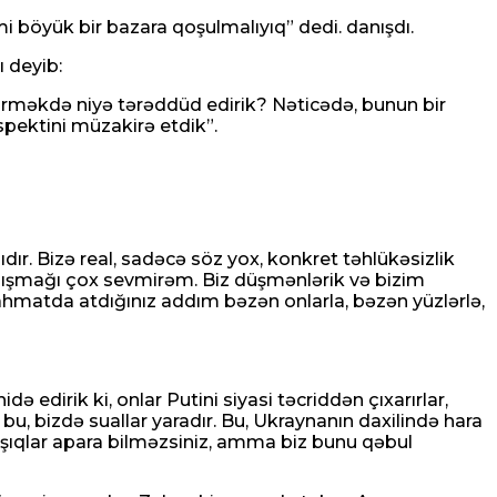
mi böyük bir bazara qoşulmalıyıq” dedi. danışdı.
 deyib:
rməkdə niyə tərəddüd edirik? Nəticədə, bunun bir
pektini müzakirə etdik”.
r. Bizə real, sadəcə söz yox, konkret təhlükəsizlik
 danışmağı çox sevmirəm. Biz düşmənlərik və bizim
şahmatda atdığınız addım bəzən onlarla, bəzən yüzlərlə,
ə edirik ki, onlar Putini siyasi təcriddən çıxarırlar,
, bu, bizdə suallar yaradır. Bu, Ukraynanın daxilində hara
nışıqlar apara bilməzsiniz, amma biz bunu qəbul