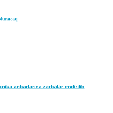
olunacaq
ika anbarlarına zərbələr endirilib