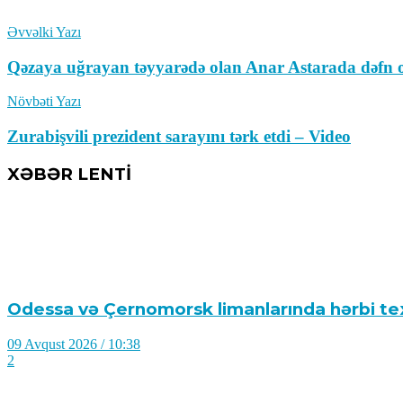
Əvvəlki Yazı
Qəzaya uğrayan təyyarədə olan Anar Astarada dəfn 
Növbəti Yazı
Zurabişvili prezident sarayını tərk etdi – Video
XƏBƏR LENTİ
Odessa və Çernomorsk limanlarında hərbi texn
09 Avqust 2026 / 10:38
2