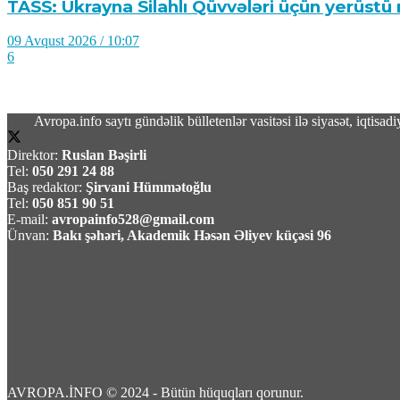
TASS: Ukrayna Silahlı Qüvvələri üçün yerüstü r
09 Avqust 2026 / 10:07
6
Avropa.info saytı gündəlik bülletenlər vasitəsi ilə siyasət, iqtis
Direktor:
Ruslan Bəşirli
Məhəmməd Bağet Zülqədr: “ABŞ dəniz blokadas
Tel:
050 291 24 88
Baş redaktor:
Şirvani Hümmətoğlu
Tel:
050 851 90 51
09 Avqust 2026 / 9:59
E-mail:
avropainfo528@gmail.com
4
Ünvan:
Bakı şəhəri, Akademik Həsən Əliyev küçəsi 96
Zelenskinin Odessanı itirəcəyi proqnozlaşdırıl
09 Avqust 2026 / 9:43
13
AVROPA.İNFO © 2024 - Bütün hüquqları qorunur.