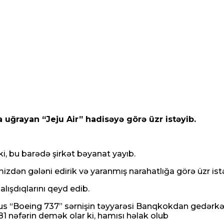
uğrayan “Jeju Air” hadisəyə görə üzr istəyib.
ki, bu barədə şirkət bəyanat yayıb.
dən gələni edirik və yaranmış narahatlığa görə üzr istəyir
lışdıqlarını qeyd edib.
əxsus “Boeing 737” sərnişin təyyarəsi Banqkokdan gedə
81 nəfərin demək olar ki, hamısı həlak olub