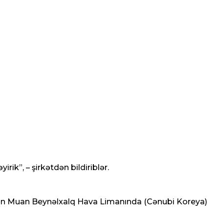
ik”, – şirkətdən bildiriblər.
rkən Muan Beynəlxalq Hava Limanında (Cənubi Koreya)