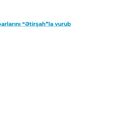
arlarını “Ətirşah”la vurub