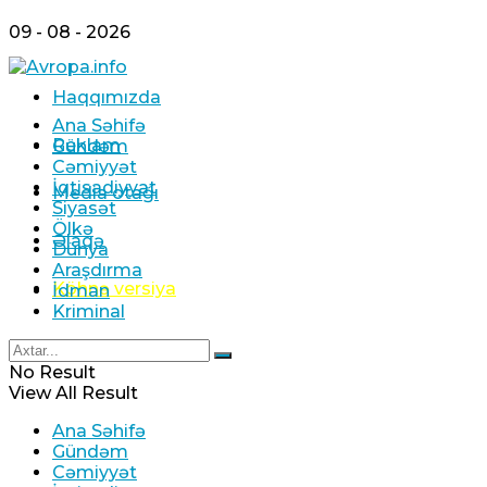
09 - 08 - 2026
Haqqımızda
Ana Səhifə
Reklam
Gündəm
Cəmiyyət
İqtisadiyyat
Media otağı
Siyasət
Ölkə
Əlaqə
Dünya
Araşdırma
Köhnə versiya
İdman
Kriminal
No Result
View All Result
Ana Səhifə
Gündəm
Cəmiyyət