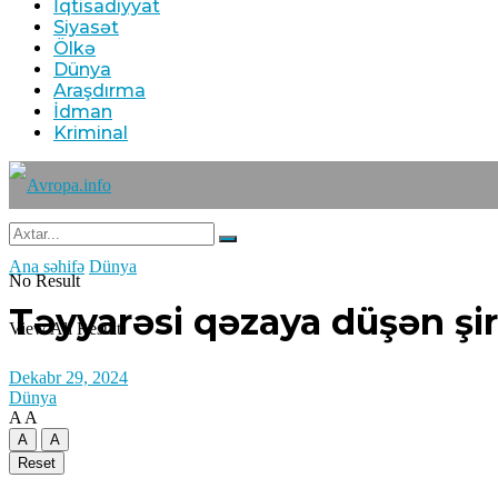
İqtisadiyyat
Siyasət
Ölkə
Dünya
Araşdırma
İdman
Kriminal
Ana səhifə
Dünya
No Result
Təyyarəsi qəzaya düşən şir
View All Result
Dekabr 29, 2024
Dünya
A
A
A
A
Reset