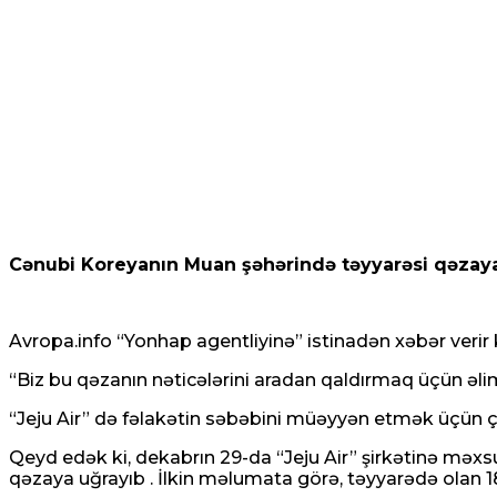
Cənubi Koreyanın Muan şəhərində təyyarəsi qəzaya 
Avropa.info
“Yonhap agentliyinə” istinadən xəbər verir 
“Biz bu qəzanın nəticələrini aradan qaldırmaq üçün əlimiz
“Jeju Air” də fəlakətin səbəbini müəyyən etmək üçün ça
Qeyd edək ki, dekabrın 29-da “Jeju Air” şirkətinə m
qəzaya uğrayıb . İlkin məlumata görə, təyyarədə olan 1