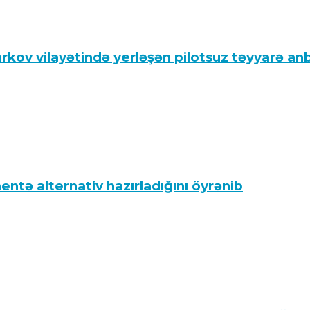
rkov vilayətində yerləşən pilotsuz təyyarə anb
tə alternativ hazırladığını öyrənib