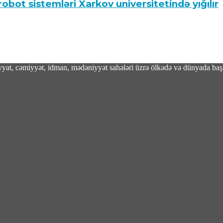
obot sistemləri Xarkov universitetində yığılır
adiyyat, cəmiyyət, idman, mədəniyyət sahələri üzrə ölkədə və dünyada baş 
ını ləğv etməli və qoşunları İran ətrafından 
ırdı