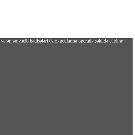
verən ən vacib hadisələri öz oxucularına operativ şəkildə çatdırır.
çıxarmalidir”