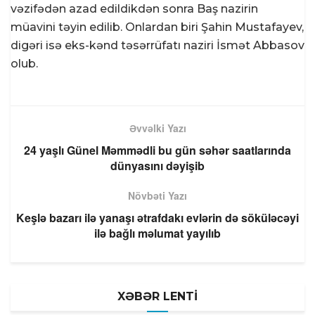
vəzifədən azad edildikdən sonra Baş nazirin
müavini təyin edilib. Onlardan biri Şahin Mustafayev,
digəri isə eks-kənd təsərrüfatı naziri İsmət Abbasov
olub.
Əvvəlki Yazı
24 yaşlı Günel Məmmədli bu gün səhər saatlarında
dünyasını dəyişib
Növbəti Yazı
Keşlə bazarı ilə yanaşı ətrafdakı evlərin də söküləcəyi
ilə bağlı məlumat yayılıb
XƏBƏR LENTİ