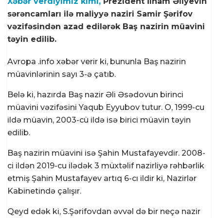
Xəbər verdiyimiz kimi,
Prezident İlham Əliyevin
sərəncamları ilə maliyyə naziri Samir Şərifov
vəzifəsindən azad edilərək Baş nazirin müavini
təyin edilib.
Avropa .info xəbər verir ki, bununla Baş nazirin
müavinlərinin sayı 3-ə çatıb.
Belə ki, hazırda Baş nazir Əli Əsədovun birinci
müavini vəzifəsini Yaqub Eyyubov tutur. O, 1999-cu
ildə müavin, 2003-cü ildə isə birici müavin təyin
edilib.
Baş nazirin müavini isə Şahin Mustafayevdir. 2008-
ci ildən 2019-cu ilədək 3 müxtəlif nazirliyə rəhbərlik
etmiş Şahin Mustafayev artıq 6-cı ildir ki, Nazirlər
Kabinetində çalışır.
Qeyd edək ki, S.Şərifovdan əvvəl də bir neçə nazir