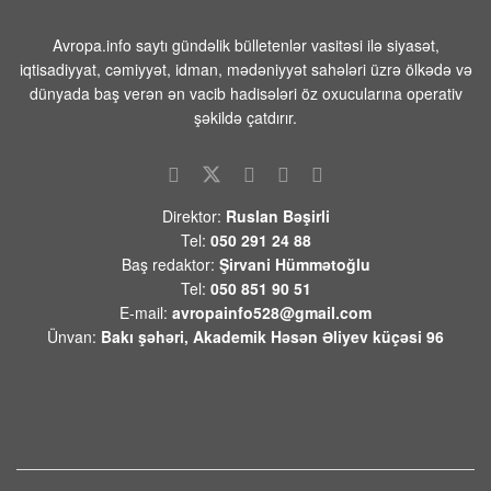
qarşı təhdidlər bitənə qədər bağlı
qalacaq”
Avropa.info saytı gündəlik bülletenlər vasitəsi ilə siyasət,
iqtisadiyyat, cəmiyyət, idman, mədəniyyət sahələri üzrə ölkədə və
06 AVQUST 2026 / 12:24
8
dünyada baş verən ən vacib hadisələri öz oxucularına operativ
Mənəvi birlikdən böyük müttəfiqliyə:
şəkildə çatdırır.
Qırğızıstan səfərinin geostrateji
yekunları – TƏHLİL
06 AVQUST 2026 / 11:55
9
Direktor:
Ruslan Bəşirli
Türkiyə–Azərbaycan Universitetindən
Tel:
050 291 24 88
abituriyentlərə mühüm xəbər – VİDEO
Baş redaktor:
Şirvani Hümmətoğlu
06 AVQUST 2026 / 11:52
5
Tel:
050 851 90 51
E-mail:
avropainfo528@gmail.com
Tailandda qətlə yetirilən rusiyalı
Ünvan:
Bakı şəhəri, Akademik Həsən Əliyev küçəsi 96
Nazimovlarla vidalaşma mərasimi
keçirilib
06 AVQUST 2026 / 11:26
8
Lantratova və Xinşteyn Kursk
vilayətinin itkin düşmüş 300 sakininin
axtarışına kömək edir