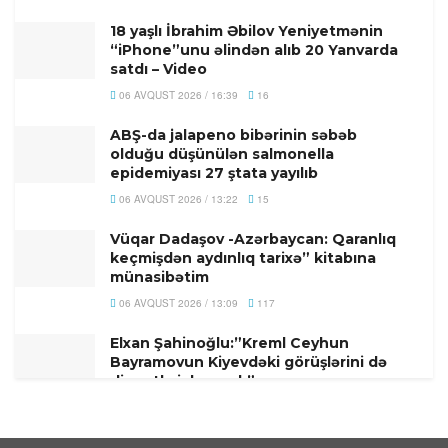
18 yaşlı İbrahim Əbilov Yeniyetmənin
“iPhone”unu əlindən alıb 20 Yanvarda
satdı – Video
06 AVQUST 2026 / 16:39
16
ABŞ-da jalapeno bibərinin səbəb
olduğu düşünülən salmonella
epidemiyası 27 ştata yayılıb
06 AVQUST 2026 / 13:22
15
Vüqar Dadaşov -Azərbaycan: Qaranlıq
keçmişdən aydınlıq tarixə” kitabına
münasibətim
06 AVQUST 2026 / 13:09
117
Elxan Şahinoğlu:”Kreml Ceyhun
Bayramovun Kiyevdəki görüşlərini də
diqqətlə izləyəcək”
06 AVQUST 2026 / 12:33
8
Behnam Səidi: “Hörmüz boğazı İrana