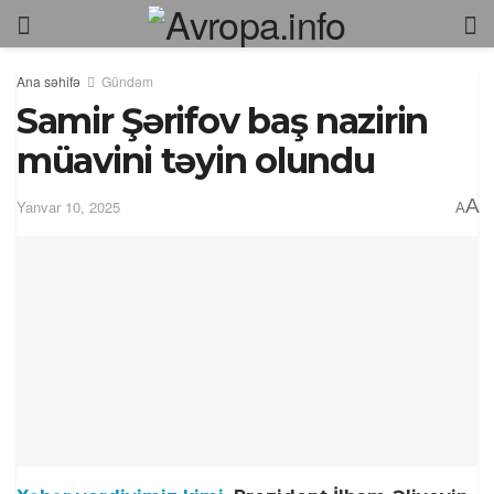
Ana səhifə
Gündəm
Samir Şərifov baş nazirin
müavini təyin olundu
A
Yanvar 10, 2025
A