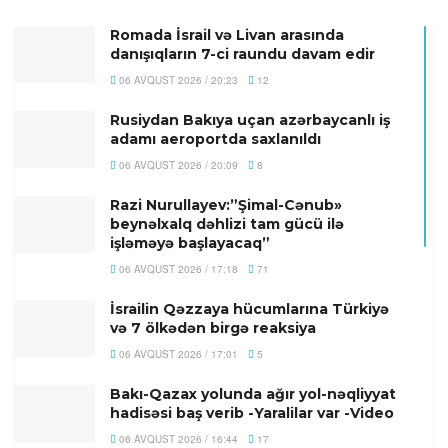
Romada İsrail və Livan arasında
danışıqların 7-ci raundu davam edir
06 AVQUST 2026 / 20:23
12
Rusiydan Bakıya uçan azərbaycanlı iş
adamı aeroportda saxlanıldı
06 AVQUST 2026 / 20:09
8
Razi Nurullayev:”Şimal-Cənub»
beynəlxalq dəhlizi tam gücü ilə
işləməyə başlayacaq”
06 AVQUST 2026 / 17:18
71
İsrailin Qəzzaya hücumlarına Türkiyə
və 7 ölkədən birgə reaksiya
06 AVQUST 2026 / 17:01
5
Bakı-Qazax yolunda ağır yol-nəqliyyat
hadisəsi baş verib -Yaralilar var -Video
06 AVQUST 2026 / 16:44
17