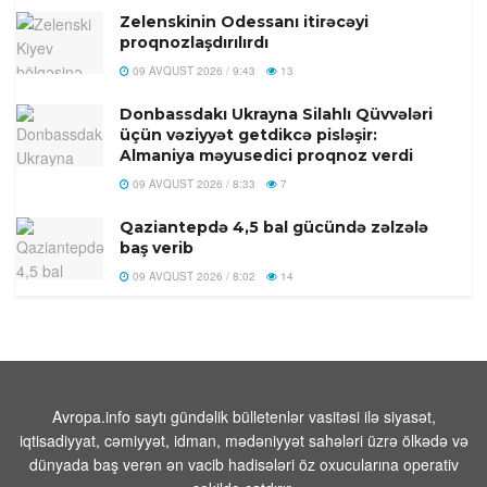
Zelenskinin Odessanı itirəcəyi
proqnozlaşdırılırdı
09 AVQUST 2026 / 9:43
13
Donbassdakı Ukrayna Silahlı Qüvvələri
üçün vəziyyət getdikcə pisləşir:
Almaniya məyusedici proqnoz verdi
09 AVQUST 2026 / 8:33
7
Qaziantepdə 4,5 bal gücündə zəlzələ
baş verib
09 AVQUST 2026 / 8:02
14
Türkiyənin məşhur müğənnisi vəfat
edib
09 AVQUST 2026 / 7:49
8
Prezident İlham Əliyevlə Donald
Avropa.info saytı gündəlik bülletenlər vasitəsi ilə siyasət,
Tramp arasında telefon danışığı olub
iqtisadiyyat, cəmiyyət, idman, mədəniyyət sahələri üzrə ölkədə və
dünyada baş verən ən vacib hadisələri öz oxucularına operativ
08 AVQUST 2026 / 20:16
6