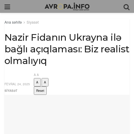
Ana səhifə
Siyasət
Nazir Fidanın Ukrayna ilə
bağlı açıqlaması: Biz realist
olmalıyıq
A
A
A
A
FEVRAL 24, 2025
SIYASƏT
Reset