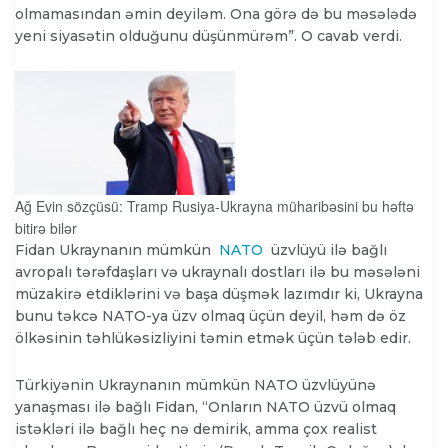
olmamasından əmin deyiləm. Ona görə də bu məsələdə
yeni siyasətin olduğunu düşünmürəm”. O cavab verdi.
Ağ Evin sözçüsü: Tramp Rusiya-Ukrayna müharibəsini bu həftə
bitirə bilər
Fidan Ukraynanın mümkün
NATO
üzvlüyü ilə bağlı
avropalı tərəfdaşları və ukraynalı dostları ilə bu məsələni
müzakirə etdiklərini və başa düşmək lazımdır ki, Ukrayna
bunu təkcə NATO-ya üzv olmaq üçün deyil, həm də öz
ölkəsinin təhlükəsizliyini təmin etmək üçün tələb edir.
Türkiyənin Ukraynanın mümkün NATO üzvlüyünə
yanaşması ilə bağlı Fidan, “Onların NATO üzvü olmaq
istəkləri ilə bağlı heç nə demirik, amma çox realist