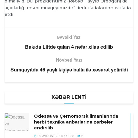
olmalıyıq. Bu, prezidentimiz (Rəcəb Tayyib Ərdoğan) da
açıqladığı rəsmi mövqeyimizdir” dedi. ifadələrdən istifadə
etdi
Əvvəlki Yazı
Bakıda Liftdə qalan 4 nəfər xilas edilib
Növbəti Yazı
Sumqayıtda 46 yaşlı kişiyə balta ilə xəsarət yetirildi
XƏBƏR LENTİ
Odessa və Çernomorsk limanlarında
hərbi texnika anbarlarına zərbələr
endirilib
09 AVQUST 2026 / 10:38
2