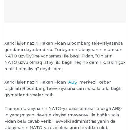
Xarici işlər naziri Hakan Fidan Bloomberg televiziyasında
gündəmi dəyərləndirib. Türkiyənin Ukraynanın mümkün
NATO üzvlüyünə yanaşması ilə bağlı Fidan, “Onların
NATO üzvü olmaq istəyi ilə bağlı heç nə demirik, lakin çox
realist olmalıyıq” deyib. dedi.
Xarici işlər naziri Hakan Fidan
ABŞ
mərkəzli xəbər
təşkilatı Bloomberg televiziyasına cari məsələlərlə bağlı
qiymətləndirmələr edib.
Trampın Ukraynanın NATO-ya daxil olması ilə bağlı ABŞ-
ın yanaşmasını dəyişib-dəyişdirməyəcəyi ilə bağlı suala
Fidan belə cavab verib: “Əvvəlki administrasiyanın da
Ukraynanın NATO-ya üzv olmasının tərəfdarı olub-