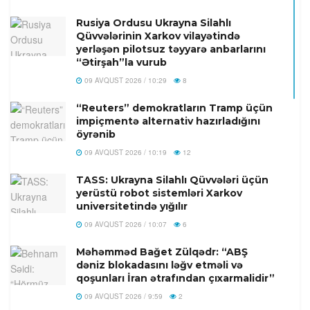
Rusiya Ordusu Ukrayna Silahlı
Qüvvələrinin Xarkov vilayətində
yerləşən pilotsuz təyyarə anbarlarını
“Ətirşah”la vurub
09 AVQUST 2026 / 10:29
8
“Reuters” demokratların Tramp üçün
impiçmentə alternativ hazırladığını
öyrənib
09 AVQUST 2026 / 10:19
12
TASS: Ukrayna Silahlı Qüvvələri üçün
yerüstü robot sistemləri Xarkov
universitetində yığılır
09 AVQUST 2026 / 10:07
6
Məhəmməd Bağet Zülqədr: “ABŞ
dəniz blokadasını ləğv etməli və
qoşunları İran ətrafından çıxarmalidir”
09 AVQUST 2026 / 9:59
2