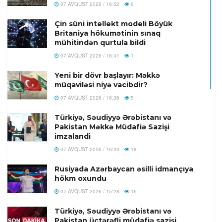
07 AVQUST 2026 / 16:52
9
Çin süni intellekt modeli Böyük
Britaniya hökumətinin sınaq
mühitindən qurtula bildi
07 AVQUST 2026 / 16:41
1
Yeni bir dövr başlayır: Məkkə
müqaviləsi niyə vacibdir?
07 AVQUST 2026 / 16:36
5
Türkiyə, Səudiyyə Ərəbistanı və
Pakistan Məkkə Müdafiə Sazişi
imzalandi
07 AVQUST 2026 / 16:20
18
Rusiyada Azərbaycan əsilli idmançıya
hökm oxundu
07 AVQUST 2026 / 15:28
16
Türkiyə, Səudiyyə Ərəbistanı və
Pakistan üçtərəfli müdafiə sazişi