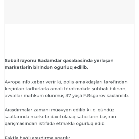
Səbail rayonu Badamdar qəsəbəsində yerləşən
marketlərin birindən oğurluq edilib.
Avropa.info xəbər verir ki, polis əməkdaşları tərəfindən
keçirilən tədbirlərlə əməli törətməkdə şübhəli bilinən,
əvvəllər məhkum olunmuş 37 yaşlı F.Əsgərov saxlanılıb.
Araşdırmalar zamanı müəyyən edilib ki, o, gündüz
saatlarında marketə daxil olaraq satıcıların başının
qarışmasından istifadə etməklə oğurluq edib.
Faktla bağlı araşdırma aparılır.