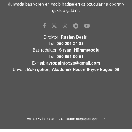
dünyada baş verən ən vacib hadisələri öz oxucularına operativ
Yekaterinburqdakı Wildberries
şəkildə çatdırır.
obyekti PUA hücumundan sonra
yanıb, yanğın söndürülür
07 AVQUST 2026 / 9:21
6
Direktor:
Ruslan Bəşirli
İsrailin diaspor naziri Çikli: Makron bizi
Tel:
050 291 24 88
kürəyimizdən bıçaqladı
Baş redaktor:
Şirvani Hümmətoğlu
07 AVQUST 2026 / 9:07
3
Tel:
050 851 90 51
E-mail:
avropainfo528@gmail.com
Prezident Ərdoğan Səudiyyə
Ünvan:
Bakı şəhəri, Akademik Həsən Əliyev küçəsi 96
Ərəbistanına gedib
07 AVQUST 2026 / 9:03
4
Husilər Səudiyyə Ərəbistanını raket
atəşinə tutub- Yaralılar var
07 AVQUST 2026 / 8:55
9
Pentaqon dekabr ayında 100-dən çox
AVROPA.İNFO © 2024 - Bütün hüquqları qorunur.
uzaqmənzilli PrSM raketlərinin
tədarük edildiyini açıqlamışdı