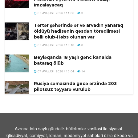
imzalayacaq
07 AVQUST 2026 / 11:06
3
Tərtər şəhərində ər və arvadın yanaraq
öldüyü hadisənin qəsdən törədilməsi
bəlli olub-Həbs olunan var
07 AVQUST 2026 / 10:18
8
Beyləqanda 18 yaşlı gənc kanalda
bataraq ölüb
07 AVQUST 2026 / 10:04
14
Rusiya səmasında gecə ərzində 203
pilotsuz təyyarə vurulub
07 AVQUST 2026 / 9:54
21
Məhəmməd
Əsədullazadə:“Azərbaycan-
Ermənistan Mövzusu ATƏT Üçün Artıq
Qapalı Səhifədir”
Avropa.info saytı gündəlik bülletenlər vasitəsi ilə siyasət,
iqtisadiyyat, cəmiyyət, idman, mədəniyyət sahələri üzrə ölkədə və
07 AVQUST 2026 / 9:26
53