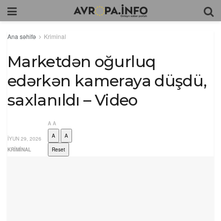
Ana səhifə
Kriminal
Marketdən oğurluq
edərkən kameraya düşdü,
saxlanıldı – Video
A
A
A
A
İYUN 29, 2026
KRIMINAL
Reset