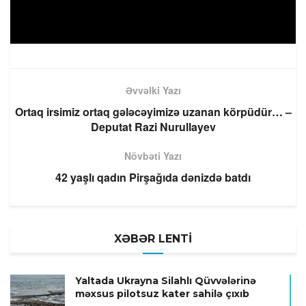
Əvvəlki Yazı
Ortaq irsimiz ortaq gələcəyimizə uzanan körpüdür… –
Deputat Razi Nurullayev
Növbəti Yazı
42 yaşlı qadın Pirşağıda dənizdə batdı
XƏBƏR LENTİ
Yaltada Ukrayna Silahlı Qüvvələrinə
məxsus pilotsuz kater sahilə çıxıb