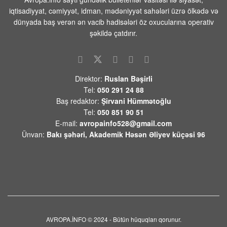
abituriyentlərə mühüm xəbər – VİDEO
iqtisadiyyat, cəmiyyət, idman, mədəniyyət sahələri üzrə ölkədə və
dünyada baş verən ən vacib hadisələri öz oxucularına operativ
06 AVQUST 2026 / 11:52
4
şəkildə çatdırır.
Tailandda qətlə yetirilən rusiyalı
Nazimovlarla vidalaşma mərasimi
keçirilib
06 AVQUST 2026 / 11:26
8
Direktor:
Ruslan Bəşirli
Tel:
050 291 24 88
Lantratova və Xinşteyn Kursk
Baş redaktor:
Şirvani Hümmətoğlu
vilayətinin itkin düşmüş 300 sakininin
Tel:
050 851 90 51
axtarışına kömək edir
E-mail:
avropainfo528@gmail.com
06 AVQUST 2026 / 11:16
8
Ünvan:
Bakı şəhəri, Akademik Həsən Əliyev küçəsi 96
Tramp qeyri-qanuni mühacirlərin
ölkəyə girişini dayandırdıqlarını iddia
edib
06 AVQUST 2026 / 11:10
1
WWF: İtaliyada bu yay meşə
yanğınlarında 70 min hektar ərazi
məhv olub
AVROPA.İNFO © 2024 - Bütün hüquqları qorunur.