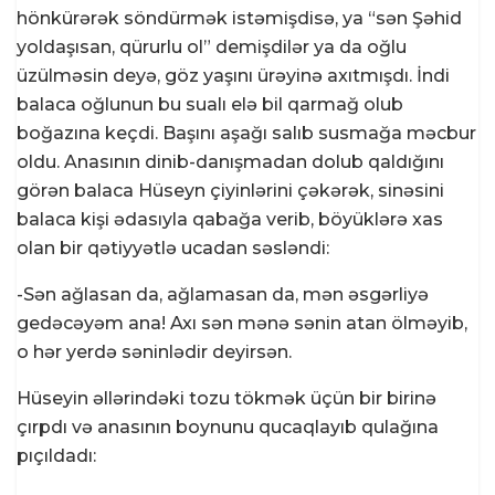
hönkürərək söndürmək istəmişdisə, ya “sən Şəhid
yoldaşısan, qürurlu ol” demişdilər ya da oğlu
üzülməsin deyə, göz yaşını ürəyinə axıtmışdı. İndi
balaca oğlunun bu sualı elə bil qarmağ olub
boğazına keçdi. Başını aşağı salıb susmağa məcbur
oldu. Anasının dinib-danışmadan dolub qaldığını
görən balaca Hüseyn çiyinlərini çəkərək, sinəsini
balaca kişi ədasıyla qabağa verib, böyüklərə xas
olan bir qətiyyətlə ucadan səsləndi:
-Sən ağlasan da, ağlamasan da, mən əsgərliyə
gedəcəyəm ana! Axı sən mənə sənin atan ölməyib,
o hər yerdə səninlədir deyirsən.
Hüseyin əllərindəki tozu tökmək üçün bir birinə
çırpdı və anasının boynunu qucaqlayıb qulağına
pıçıldadı: