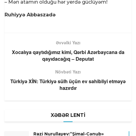
– Mən atamın olduğu hər yerdə güclüyəm!
Ruhiyyə Abbaszadə
Əvvəlki Yazı
Xocalıya qaytıdığımız kimi, Qərbi Azərbaycana da
qayıdacağıq – Deputat
Növbəti Yazı
Türkiyə XİN: Türkiyə sülh üçün ev sahibliyi etməyə
hazırdır
XƏBƏR LENTİ
Razi Nurullayev:”Şimal-Cənub»