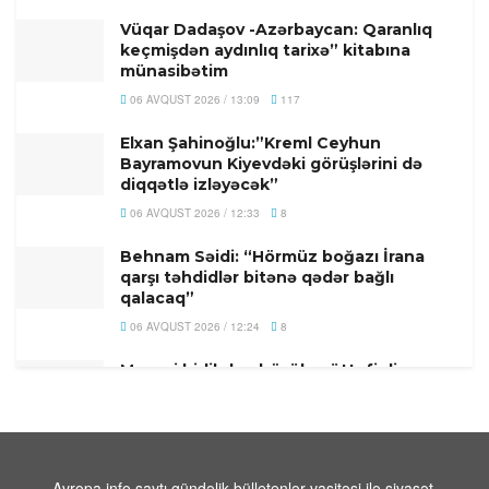
Vüqar Dadaşov -Azərbaycan: Qaranlıq
keçmişdən aydınlıq tarixə” kitabına
münasibətim
06 AVQUST 2026 / 13:09
117
Elxan Şahinoğlu:”Kreml Ceyhun
Bayramovun Kiyevdəki görüşlərini də
diqqətlə izləyəcək”
06 AVQUST 2026 / 12:33
8
Behnam Səidi: “Hörmüz boğazı İrana
qarşı təhdidlər bitənə qədər bağlı
qalacaq”
06 AVQUST 2026 / 12:24
8
Mənəvi birlikdən böyük müttəfiqliyə:
Qırğızıstan səfərinin geostrateji
yekunları – TƏHLİL
06 AVQUST 2026 / 11:55
9
Türkiyə–Azərbaycan Universitetindən
Avropa.info saytı gündəlik bülletenlər vasitəsi ilə siyasət,