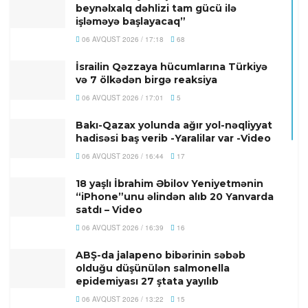
beynəlxalq dəhlizi tam gücü ilə
işləməyə başlayacaq”
06 AVQUST 2026 / 17:18
68
İsrailin Qəzzaya hücumlarına Türkiyə
və 7 ölkədən birgə reaksiya
06 AVQUST 2026 / 17:01
5
Bakı-Qazax yolunda ağır yol-nəqliyyat
hadisəsi baş verib -Yaralilar var -Video
06 AVQUST 2026 / 16:44
17
18 yaşlı İbrahim Əbilov Yeniyetmənin
“iPhone”unu əlindən alıb 20 Yanvarda
satdı – Video
06 AVQUST 2026 / 16:39
16
ABŞ-da jalapeno bibərinin səbəb
olduğu düşünülən salmonella
epidemiyası 27 ştata yayılıb
06 AVQUST 2026 / 13:22
15