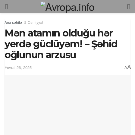
Ana səhifə
Cəmiyyət
Mən atamın olduğu hər
yerdə güclüyəm! – Şəhid
oğlunun arzusu
A
Fevral 26, 2025
A