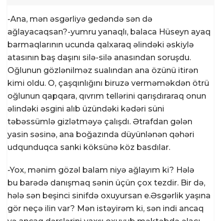
-Ana, mən əsgərliyə gedəndə sən də
ağlayacaqsan?-yumru yanaqlı, balaca Hüseyn ayaq
barmaqlarının ucunda qalxaraq əlindəki əskiylə
atasının baş daşını silə-silə anasından soruşdu.
Oğlunun gözlənilməz sualından ana özünü itirən
kimi oldu. O, çaşqınlığını biruzə verməməkdən ötrü
oğlunun qapqara, qıvrım tellərini qarışdıraraq onun
əlindəki əsgini alıb üzündəki kədəri süni
təbəssümlə gizlətməyə çalışdı. Ətrafdan gələn
yasin səsinə, ana boğazında düyünlənən qəhəri
udqunduqca sanki köksünə köz basdılar.
-Yox, mənim gözəl balam niyə ağlayım ki? Hələ
bu barədə danışmaq sənin üçün çox tezdir. Bir də,
hələ sən beşinci sinifdə oxuyursan e.Əsgərlik yaşına
gör neçə ilin var? Mən istəyirəm ki, sən indi ancaq