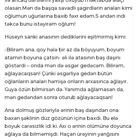
və ancaq dərslərini yaxşı oxuyub məktəbdə əlaçı
olasan.Mən də başqa savadlı şagirdlərin anaları kimi
oğlumun uğurlarına baxıb fəxr edəm.S əndən indi
təkcə bunu istəyirəm oğlum!
Hüseyn sanki anasının dediklərini eşitmirmiş kimi:
-Bilirəm ana, qoy hələ bir az da böyuyum, boyum
atamın boyuna çatsın- əli ilə atasının baş daşını
göstərdi – onda mən də əsgər gedəcəm. Bilirəm,
ağlayacaqsan! Çünki əsgərliyə gedən bütün
oğlanların anaları həmişə onların arxasınca ağlayır.
Guya özün bilmirsən də. Yanımda ağlamasan da,
mən gedəndən sonra oturub ağlayacaqsan!
Ana dolmuş gözləriylə ərinin baş daşından ona
baxan şəklinin düz gözünün içinə baxdı. Bu elə
boyuk carəsizlik idi ki. Axı o ərinin ölümünə doyunca
ağlaya da bilməmişdi. Haçan ürəyinin yanğısını