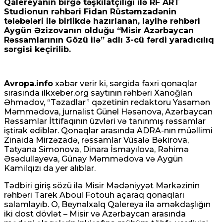
Qalereyanın birgə təşkilatçılığı ilə RF ART
Studionun rəhbəri Fidan Rüstəmzadənin
tələbələri ilə birlikdə hazırlanan, layihə rəhbəri
Aygün Əzizovanın olduğu “Misir Azərbaycan
Rəssamlarının Gözü ilə” adlı 3-cü fərdi yaradıcılıq
sərgisi keçirilib.
Avropa.info
xəbər verir ki, sərgidə fəxri qonaqlar
sırasında ilkxeber.org saytının rəhbəri Xanoğlan
Əhmədov, “Təzadlar” qəzetinin redaktoru Yasəmən
Məmmədova, jurnalist Günel Həsənova, Azərbaycan
Rəssamlar İttifaqının üzvləri və tanınmış rəssamlar
iştirak ediblər. Qonaqlar arasında ADRA-nın müəllimi
Zinaida Mirzəzadə, rəssamlar Vüsalə Bəkirova,
Tatyana Simonova, Dinara İsmayılova, Rəhimə
Əsədullayeva, Günay Məmmədova və Aygün
Kamilqızı da yer alıblar.
Tədbiri giriş sözü ilə Misir Mədəniyyət Mərkəzinin
rəhbəri Tarek Aboul Fotouh açaraq qonaqları
salamlayıb. O, Beynəlxalq Qalereya ilə əməkdaşlığın
iki dost dövlət – Misir və Azərbaycan arasında