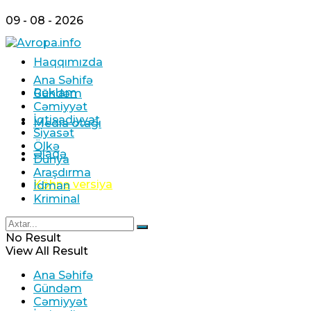
09 - 08 - 2026
Haqqımızda
Ana Səhifə
Reklam
Gündəm
Cəmiyyət
İqtisadiyyat
Media otağı
Siyasət
Ölkə
Əlaqə
Dünya
Araşdırma
Köhnə versiya
İdman
Kriminal
No Result
View All Result
Ana Səhifə
Gündəm
Cəmiyyət