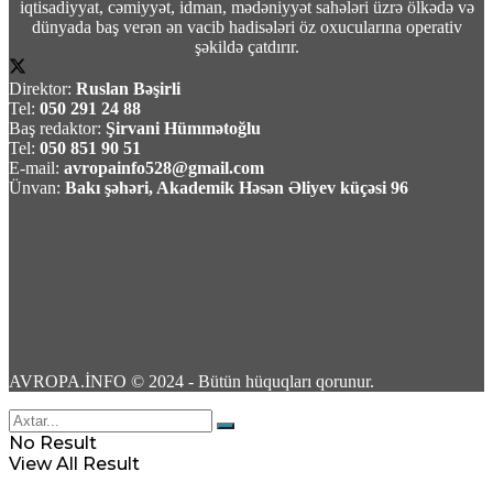
iqtisadiyyat, cəmiyyət, idman, mədəniyyət sahələri üzrə ölkədə və
09 Avqust 2026 / 10:19
dünyada baş verən ən vacib hadisələri öz oxucularına operativ
12
şəkildə çatdırır.
Direktor:
Ruslan Bəşirli
Tel:
050 291 24 88
Baş redaktor:
Şirvani Hümmətoğlu
Tel:
050 851 90 51
E-mail:
avropainfo528@gmail.com
TASS: Ukrayna Silahlı Qüvvələri üçün yerüstü
Ünvan:
Bakı şəhəri, Akademik Həsən Əliyev küçəsi 96
robot sistemləri Xarkov universitetində
yığılır
09 Avqust 2026 / 10:07
6
AVROPA.İNFO © 2024 - Bütün hüquqları qorunur.
Məhəmməd Bağet Zülqədr: “ABŞ dəniz
No Result
blokadasını ləğv etməli və qoşunları İran
View All Result
ətrafından çıxarmalidir”