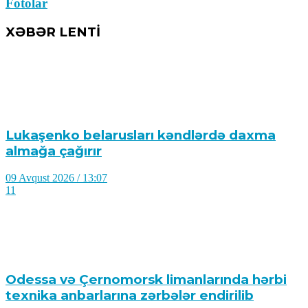
Fotolar
XƏBƏR LENTİ
Lukaşenko belarusları kəndlərdə daxma
almağa çağırır
09 Avqust 2026 / 13:07
11
Odessa və Çernomorsk limanlarında hərbi
texnika anbarlarına zərbələr endirilib