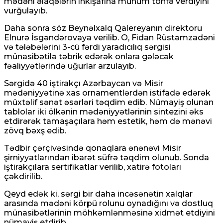
mədəni əlaqələrin inkişafına mühüm töhfə verdiyini
vurğulayıb.
Daha sonra söz Beynəlxalq Qalereyanın direktoru
Elnurə İsgəndərovaya verilib. O, Fidan Rüstəmzadəni
və tələbələrini 3-cü fərdi yaradıcılıq sərgisi
münasibətilə təbrik edərək onlara gələcək
fəaliyyətlərində uğurlar arzulayıb.
Sərgidə 40 iştirakçı Azərbaycan və Misir
mədəniyyətinə xas ornamentlərdən istifadə edərək
müxtəlif sənət əsərləri təqdim edib. Nümayiş olunan
tablolar iki ölkənin mədəniyyətlərinin sintezini əks
etdirərək tamaşaçılara həm estetik, həm də mənəvi
zövq bəxş edib.
Tədbir çərçivəsində qonaqlara ənənəvi Misir
şirniyyatlarından ibarət süfrə təqdim olunub. Sonda
iştirakçılara sertifikatlar verilib, xatirə fotoları
çəkdirilib.
Qeyd edək ki, sərgi bir daha incəsənətin xalqlar
arasında mədəni körpü rolunu oynadığını və dostluq
münasibətlərinin möhkəmlənməsinə xidmət etdiyini
nümayiş etdirib.