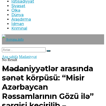
İqtisadiyyat
Siyasət
Ölkə
Dünya
Araşdırma
İdman
Kriminal
Ana səhifə
Mədəniyyət
No Result
Mədəniyyətlər arasında
View All Result
sənət körpüsü: “Misir
Azərbaycan
Rəssamlarının Gözü ilə”
sərgisi keçirilib –