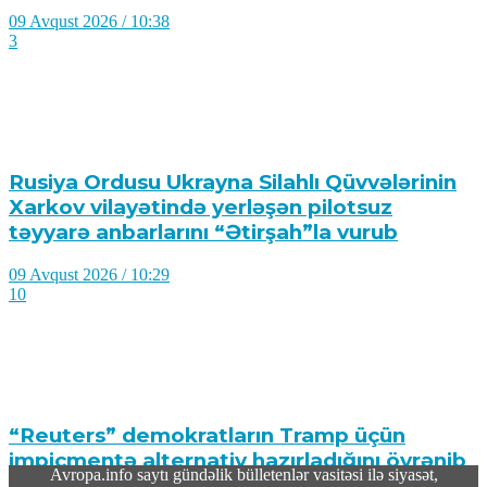
09 Avqust 2026 / 10:38
3
Rusiya Ordusu Ukrayna Silahlı Qüvvələrinin
Xarkov vilayətində yerləşən pilotsuz
təyyarə anbarlarını “Ətirşah”la vurub
09 Avqust 2026 / 10:29
10
“Reuters” demokratların Tramp üçün
impiçmentə alternativ hazırladığını öyrənib
Avropa.info saytı gündəlik bülletenlər vasitəsi ilə siyasət,