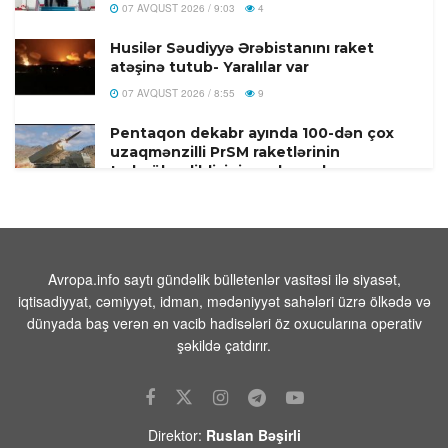
07 AVQUST 2026 / 9:03
4
Husilər Səudiyyə Ərəbistanını raket
atəşinə tutub- Yaralılar var
07 AVQUST 2026 / 8:55
9
Pentaqon dekabr ayında 100-dən çox
uzaqmənzilli PrSM raketlərinin
tədarük edildiyini açıqlamışdı
07 AVQUST 2026 / 8:17
1
FAA yüzlərlə Boeing 737 Max
təyyarəsində çatların yoxlanılmasını
əmr edir
Avropa.info saytı gündəlik bülletenlər vasitəsi ilə siyasət,
iqtisadiyyat, cəmiyyət, idman, mədəniyyət sahələri üzrə ölkədə və
07 AVQUST 2026 / 8:07
12
dünyada baş verən ən vacib hadisələri öz oxucularına operativ
Hindistanda ildırım vurması
şəkildə çatdırır.
nəticəsində ölənlərin sayı 20-yə çatıb
07 AVQUST 2026 / 8:02
11
ABŞ prezidenti Tramp doğum hüququ
Direktor:
Ruslan Bəşirli
ilə vətəndaşlığa qoyulan