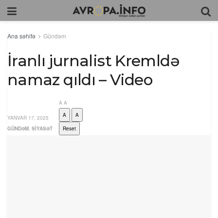
Ana səhifə
Gündəm
İranlı jurnalist Kremldə
namaz qıldı – Video
A
A
A
A
YANVAR 17, 2025
GÜNDƏM
,
SIYASƏT
Reset