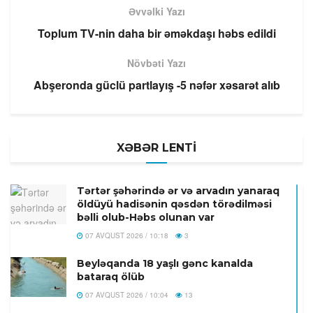
Əvvəlki Yazı
Toplum TV-nin daha bir əməkdaşı həbs edildi
Növbəti Yazı
Abşeronda güclü partlayış -5 nəfər xəsarət alıb
XƏBƏR LENTİ
Tərtər şəhərində ər və arvadın yanaraq
öldüyü hadisənin qəsdən törədilməsi
bəlli olub-Həbs olunan var
07 AVQUST 2026 / 10:18
3
Beyləqanda 18 yaşlı gənc kanalda
bataraq ölüb
07 AVQUST 2026 / 10:04
13