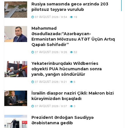
Rusiya səmasında gecə ərzində 203
pilotsuz təyyarə vurulub
07 AVQUST 2026 / 9:54
19
Məhəmməd
Əsədullazadə:“Azərbaycan-
Ermənistan Mövzusu ATƏT Üçün Artıq
Qapalı Səhifədir”
07 AVQUST 2026 / 9:26
53
Yekaterinburqdakı Wildberries
obyekti PUA hücumundan sonra
yanıb, yanğın söndürülür
07 AVQUST 2026 / 9:21
6
İsrailin diaspor naziri Çikli: Makron bizi
kürəyimizdən bıçaqladı
07 AVQUST 2026 / 9:07
3
Prezident Ərdoğan Səudiyyə
Ərəbistanına gedib