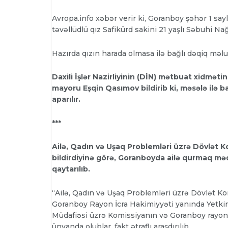
Avropa.info xəbər verir ki, Goranboy şəhər 1 sayl
təvəllüdlü qız Safikürd sakini 21 yaşlı Səbuhi Nağ
Hazırda qızın harada olmasa ilə bağlı dəqiq məl
Daxili İşlər Nazirliyinin (DİN) mətbuat xidmə
mayoru Eşqin Qasımov bildirib ki, məsələ ilə 
aparılır.
***
Ailə, Qadın və Uşaq Problemləri üzrə Dövlət
bildirdiyinə görə, Goranboyda ailə qurmaq məqs
qaytarılıb.
“Ailə, Qadın və Uşaq Problemləri üzrə Dövlət K
Goranboy Rayon İcra Hakimiyyəti yanında Yetkinl
Müdafiəsi üzrə Komissiyanın və Goranboy rayon p
ünvanda olublar, fakt ətraflı araşdırılıb.