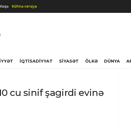
Əlaqə
Köhnə versiya
IYYƏT
İQTISADIYYAT
SIYASƏT
ÖLKƏ
DÜNYA
A
0 cu sinif şagirdi evinə