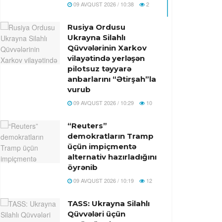
09 AVQUST 2026 / 10:38
2
Rusiya Ordusu
Ukrayna Silahlı
Qüvvələrinin Xarkov
vilayətində yerləşən
pilotsuz təyyarə
anbarlarını “Ətirşah”la
vurub
09 AVQUST 2026 / 10:29
10
“Reuters”
demokratların Tramp
üçün impiçmentə
alternativ hazırladığını
öyrənib
09 AVQUST 2026 / 10:19
12
TASS: Ukrayna Silahlı
Qüvvələri üçün