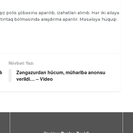
 polis şöbəsinə aparılıb, izahatları alınıb. Hər iki ailəyə
istintaq bölməsində araşdırma aparılır. Məsələyə hüquqi
Növbəti Yazı
ı
Zəngəzurdan hücum, müharibə anonsu
verildi… – Video