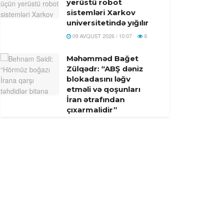
yerüstü robot
sistemləri Xarkov
universitetində yığılır
09 AVQUST 2026 / 10:07
6
Məhəmməd Bağet
Zülqədr: “ABŞ dəniz
blokadasını ləğv
etməli və qoşunları
İran ətrafından
çıxarmalidir”
09 AVQUST 2026 / 9:59
4
Zelenskinin Odessanı
itirəcəyi
proqnozlaşdırılırdı
09 AVQUST 2026 / 9:43
13
Donbassdakı Ukrayna
Silahlı Qüvvələri üçün