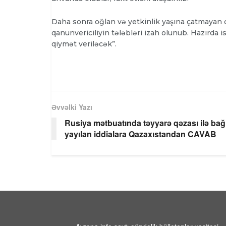
Daha sonra oğlan və yetkinlik yaşına çatmayan qız
qanunvericiliyin tələbləri izah olunub. Hazırda 
qiymət veriləcək”.
Əvvəlki Yazı
Rusiya mətbuatında təyyarə qəzası ilə bağl
yayılan iddialara Qazaxıstandan CAVAB