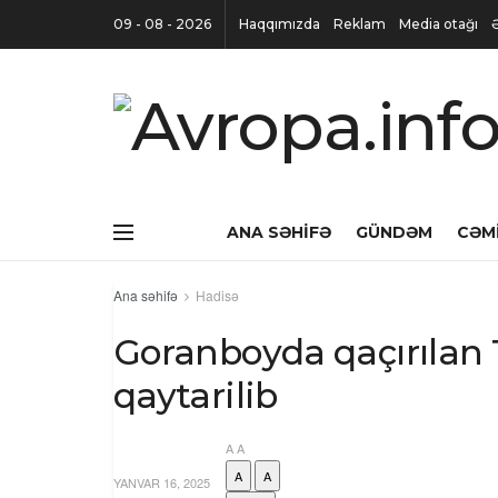
09 - 08 - 2026
Haqqımızda
Reklam
Media otağı
ANA SƏHIFƏ
GÜNDƏM
CƏM
Ana səhifə
Hadisə
Goranboyda qaçırılan 1
qaytarilib
A
A
A
A
YANVAR 16, 2025