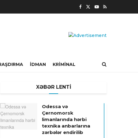
RAŞDIRMA
İDMAN
KRIMINAL
XƏBƏR LENTİ
Odessa və
Çernomorsk
limanlarında hərbi
texnika anbarlarına
zərbələr endirilib