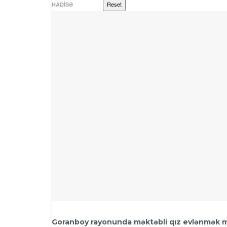
Reset
HADISƏ
Goranboy rayonunda məktəbli qız evlənmək mə