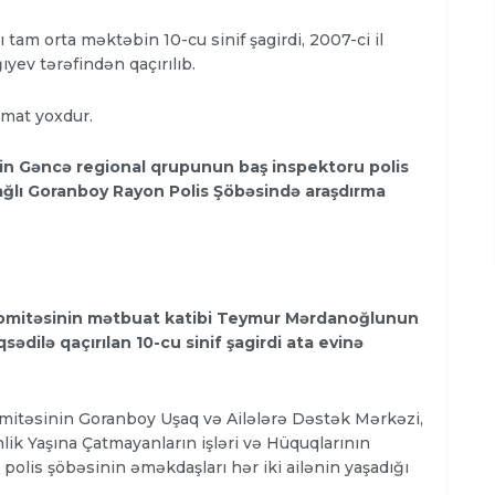
ı tam orta məktəbin 10-cu sinif şagirdi, 2007-ci il
ıyev tərəfindən qaçırılıb.
umat yoxdur.
tinin Gəncə regional qrupunun baş inspektoru polis
bağlı Goranboy Rayon Polis Şöbəsində araşdırma
 Komitəsinin mətbuat katibi Teymur Mərdanoğlunun
ədilə qaçırılan 10-cu sinif şagirdi ata evinə
omitəsinin Goranboy Uşaq və Ailələrə Dəstək Mərkəzi,
ik Yaşına Çatmayanların işləri və Hüquqlarının
olis şöbəsinin əməkdaşları hər iki ailənin yaşadığı