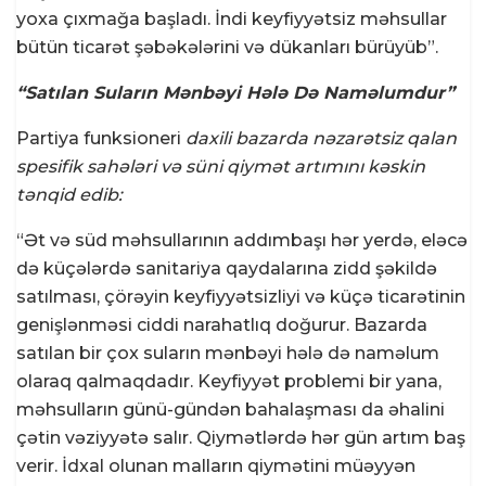
yoxa çıxmağa başladı. İndi keyfiyyətsiz məhsullar
bütün ticarət şəbəkələrini və dükanları bürüyüb”.
“Satılan Suların Mənbəyi Hələ Də Naməlumdur”
Partiya funksioneri
daxili bazarda nəzarətsiz qalan
spesifik sahələri və süni qiymət artımını kəskin
tənqid edib:
“Ət və süd məhsullarının addımbaşı hər yerdə, eləcə
də küçələrdə sanitariya qaydalarına zidd şəkildə
satılması, çörəyin keyfiyyətsizliyi və küçə ticarətinin
genişlənməsi ciddi narahatlıq doğurur. Bazarda
satılan bir çox suların mənbəyi hələ də naməlum
olaraq qalmaqdadır. Keyfiyyət problemi bir yana,
məhsulların günü-gündən bahalaşması da əhalini
çətin vəziyyətə salır. Qiymətlərdə hər gün artım baş
verir. İdxal olunan malların qiymətini müəyyən