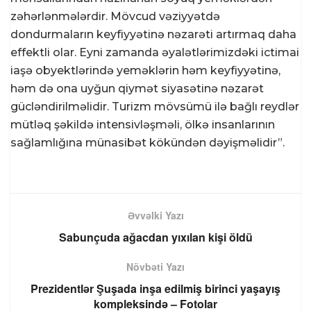
zəhərlənmələrdir. Mövcud vəziyyətdə
dondurmaların keyfiyyətinə nəzarəti artırmaq daha
effektli olar. Eyni zamanda əyalətlərimizdəki ictimai
iaşə obyektlərində yeməklərin həm keyfiyyətinə,
həm də ona uyğun qiymət siyasətinə nəzarət
gücləndirilməlidir. Turizm mövsümü ilə bağlı reydlər
mütləq şəkildə intensivləşməli, ölkə insanlarının
sağlamlığına münasibət kökündən dəyişməlidir”.
Əvvəlki Yazı
Sabunçuda ağacdan yıxılan kişi öldü
Növbəti Yazı
Prezidentlər Şuşada inşa edilmiş birinci yaşayış
kompleksində – Fotolar