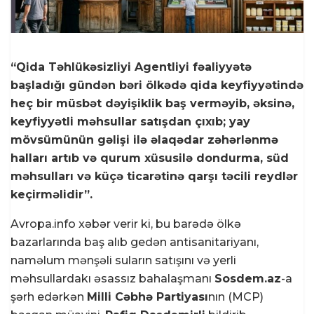
“Qida Təhlükəsizliyi Agentliyi fəaliyyətə
başladığı gündən bəri ölkədə qida keyfiyyətində
heç bir müsbət dəyişiklik baş verməyib, əksinə,
keyfiyyətli məhsullar satışdan çıxıb; yay
mövsümünün gəlişi ilə əlaqədar zəhərlənmə
halları artıb və qurum xüsusilə dondurma, süd
məhsulları və küçə ticarətinə qarşı təcili reydlər
keçirməlidir”.
Avropa.info xəbər verir ki, bu barədə ölkə
bazarlarında baş alıb gedən antisanitariyanı,
naməlum mənşəli suların satışını və yerli
məhsullardakı əsassız bahalaşmanı
Sosdem.az
-a
şərh edərkən
Milli Cəbhə Partiyası
nın (MCP)