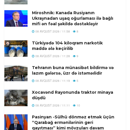
Miroshnik: Kanada Rusiyanın
Ukraynadan uşaq oğurlaması ilə bağlı
mifi ən fəal şəkildə dəstəkləyir
08 AVQUST 2026 / 11:58
8
Türkiyədə 104 kiloqram narkotik
maddə ələ keçirilib
08 AVQUST 2026 / 11:28
9
Tehranın buna münasibət bildirmə və
lazım gələrsə, üzr də istəməılidir
08 AVQUST 2026 / 11:19
5
Xocavənd Rayonunda traktor minaya
düşdü
08 AVQUST 2026 / 11:11
10
Pasinyan -Sülhü dönməz etmək üçün
“Qarabağ ermənilərinin geri
qayıtması” kimi mövzuları davam