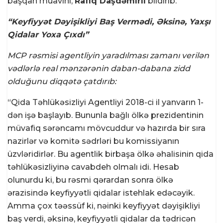
başqan müavini,
Rafiq Daşdəmirli
bildirib.
“Keyfiyyət Dəyişikliyi Baş Vermədi, Əksinə, Yaxşı
Qidalar Yoxa Çıxdı”
MCP rəsmisi agentliyin yaradılması zamanı verilən
vədlərlə real mənzərənin daban-dabana zidd
olduğunu diqqətə çatdırıb:
“Qida Təhlükəsizliyi Agentliyi 2018-ci il yanvarın 1-
dən işə başlayıb. Bununla bağlı ölkə prezidentinin
müvafiq sərəncamı mövcuddur və hazırda bir sıra
nazirlər və komitə sədrləri bu komissiyanın
üzvləridirlər. Bu agentlik birbaşa ölkə əhalisinin qida
təhlükəsizliyinə cavabdeh olmalı idi. Hesab
olunurdu ki, bu rəsmi qərardan sonra ölkə
ərazisində keyfiyyətli qidalar istehlak edəcəyik.
Amma çox təəssüf ki, nəinki keyfiyyət dəyişikliyi
baş verdi, əksinə, keyfiyyətli qidalar da tədricən