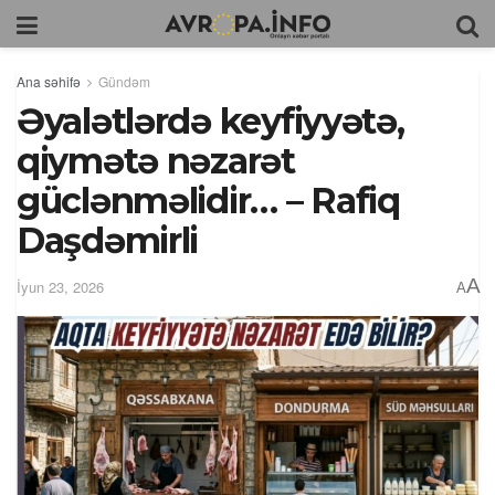
Ana səhifə
Gündəm
Əyalətlərdə keyfiyyətə,
qiymətə nəzarət
güclənməlidir… – Rafiq
Daşdəmirli
A
İyun 23, 2026
A