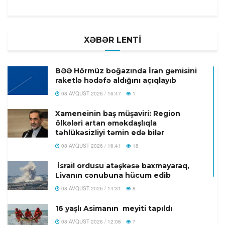
XƏBƏR LENTİ
BƏƏ Hörmüz boğazında İran gəmisini
raketlə hədəfə aldığını açıqlayıb
08 AVQUST 2026 / 16:47
1
Xameneinin baş müşaviri: Region
ölkələri artan əməkdaşlıqla
təhlükəsizliyi təmin edə bilər
08 AVQUST 2026 / 16:41
18
İsrail ordusu atəşkəsə baxmayaraq,
Livanın cənubuna hücum edib
08 AVQUST 2026 / 14:31
8
16 yaşlı Asimanın meyiti tapıldı
08 AVQUST 2026 / 12:08
7