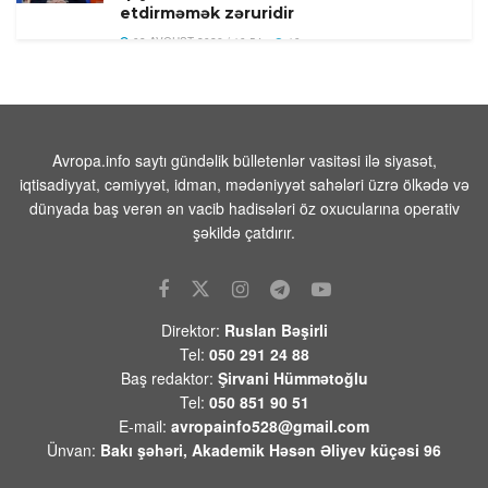
etdirməmək zəruridir
08 AVQUST 2026 / 10:54
10
Səudiyyə Ərəbistanının görməli yerləri
Türkiyə, Səudiyyə Ərəbistanı və
Pakistan bayraqları ilə işıqlandırılıb
08 AVQUST 2026 / 10:33
11
Avropa.info saytı gündəlik bülletenlər vasitəsi ilə siyasət,
iqtisadiyyat, cəmiyyət, idman, mədəniyyət sahələri üzrə ölkədə və
Ermənistanın xarici siyasətindəki
dünyada baş verən ən vacib hadisələri öz oxucularına operativ
ziddiyyətləri bir daha üzə çıxardı
şəkildə çatdırır.
08 AVQUST 2026 / 10:03
8
Bərdə rayonunda əkin sahəsindən
qadın meyiti tapıldı
Direktor:
Ruslan Bəşirli
08 AVQUST 2026 / 9:51
10
Tel:
050 291 24 88
Baş redaktor:
Şirvani Hümmətoğlu
Yəmən ordusu Husilərə qarşı əməliyyat
Tel:
050 851 90 51
keçirib
E-mail:
avropainfo528@gmail.com
08 AVQUST 2026 / 9:40
7
Ünvan:
Bakı şəhəri, Akademik Həsən Əliyev küçəsi 96
Trampın yeni təyyarəsinın