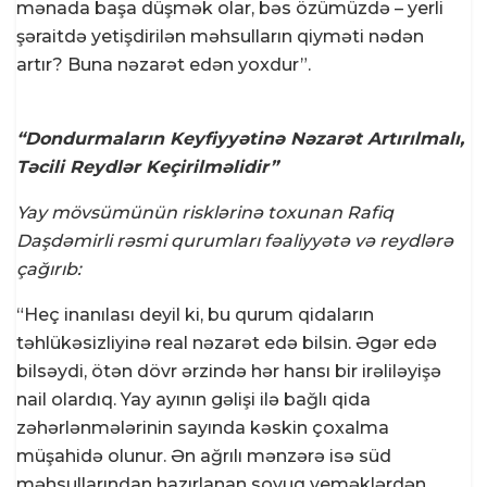
mənada başa düşmək olar, bəs özümüzdə – yerli
şəraitdə yetişdirilən məhsulların qiyməti nədən
artır? Buna nəzarət edən yoxdur”.
“Dondurmaların Keyfiyyətinə Nəzarət Artırılmalı,
Təcili Reydlər Keçirilməlidir”
Yay mövsümünün risklərinə toxunan Rafiq
Daşdəmirli rəsmi qurumları fəaliyyətə və reydlərə
çağırıb:
“Heç inanılası deyil ki, bu qurum qidaların
təhlükəsizliyinə real nəzarət edə bilsin. Əgər edə
bilsəydi, ötən dövr ərzində hər hansı bir irəliləyişə
nail olardıq. Yay ayının gəlişi ilə bağlı qida
zəhərlənmələrinin sayında kəskin çoxalma
müşahidə olunur. Ən ağrılı mənzərə isə süd
məhsullarından hazırlanan soyuq yeməklərdən