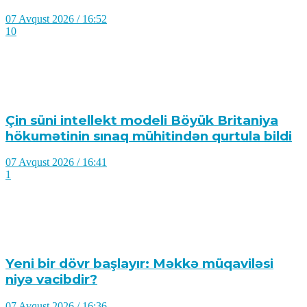
07 Avqust 2026 / 16:52
10
Çin süni intellekt modeli Böyük Britaniya
hökumətinin sınaq mühitindən qurtula bildi
07 Avqust 2026 / 16:41
1
Yeni bir dövr başlayır: Məkkə müqaviləsi
niyə vacibdir?
07 Avqust 2026 / 16:36