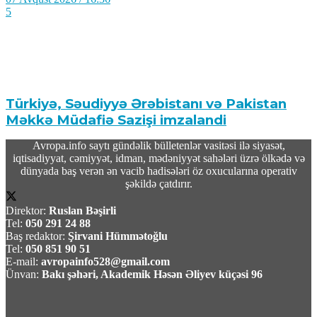
5
Türkiyə, Səudiyyə Ərəbistanı və Pakistan
Məkkə Müdafiə Sazişi imzalandi
Avropa.info saytı gündəlik bülletenlər vasitəsi ilə siyasət,
07 Avqust 2026 / 16:20
iqtisadiyyat, cəmiyyət, idman, mədəniyyət sahələri üzrə ölkədə və
19
dünyada baş verən ən vacib hadisələri öz oxucularına operativ
şəkildə çatdırır.
Direktor:
Ruslan Bəşirli
Tel:
050 291 24 88
Baş redaktor:
Şirvani Hümmətoğlu
Tel:
050 851 90 51
Rusiyada Azərbaycan əsilli idmançıya hökm
E-mail:
avropainfo528@gmail.com
oxundu
Ünvan:
Bakı şəhəri, Akademik Həsən Əliyev küçəsi 96
07 Avqust 2026 / 15:28
16