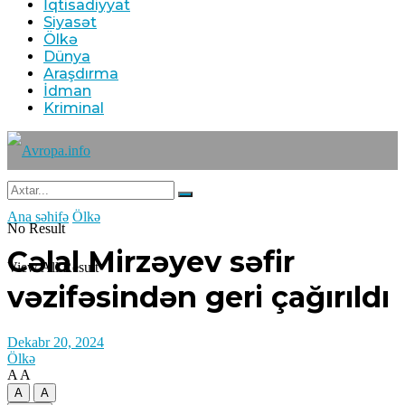
İqtisadiyyat
Siyasət
Ölkə
Dünya
Araşdırma
İdman
Kriminal
Ana səhifə
Ölkə
No Result
Cəlal Mirzəyev səfir
View All Result
vəzifəsindən geri çağırıldı
Dekabr 20, 2024
Ölkə
A
A
A
A