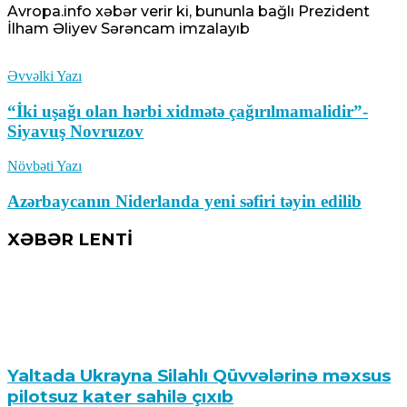
Avropa.info
xəbər verir ki, bununla bağlı Prezident
İlham Əliyev Sərəncam imzalayıb
Əvvəlki Yazı
“İki uşağı olan hərbi xidmətə çağırılmamalidir”-
Siyavuş Novruzov
Növbəti Yazı
Azərbaycanın Niderlanda yeni səfiri təyin edilib
XƏBƏR LENTİ
Yaltada Ukrayna Silahlı Qüvvələrinə məxsus
pilotsuz kater sahilə çıxıb