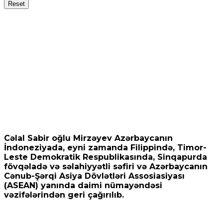
Reset
Cəlal Sabir oğlu Mirzəyev Azərbaycanın
İndoneziyada, eyni zamanda Filippində, Timor-
Leste Demokratik Respublikasında, Sinqapurda
fövqəladə və səlahiyyətli səfiri və Azərbaycanın
Cənub-Şərqi Asiya Dövlətləri Assosiasiyası
(ASEAN) yanında daimi nümayəndəsi
vəzifələrindən geri çağırılıb.