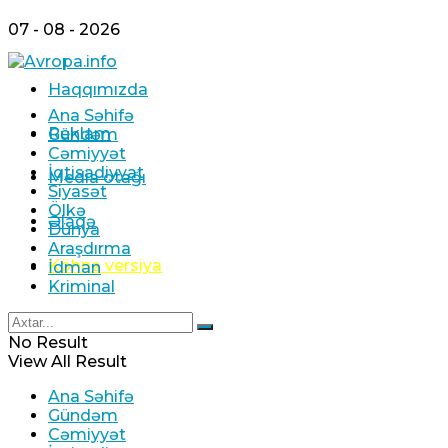
07 - 08 - 2026
Haqqımızda
Ana Səhifə
Reklam
Gündəm
Cəmiyyət
İqtisadiyyat
Media otağı
Siyasət
Ölkə
Əlaqə
Dünya
Araşdırma
Köhnə versiya
İdman
Kriminal
No Result
View All Result
Ana Səhifə
Gündəm
Cəmiyyət