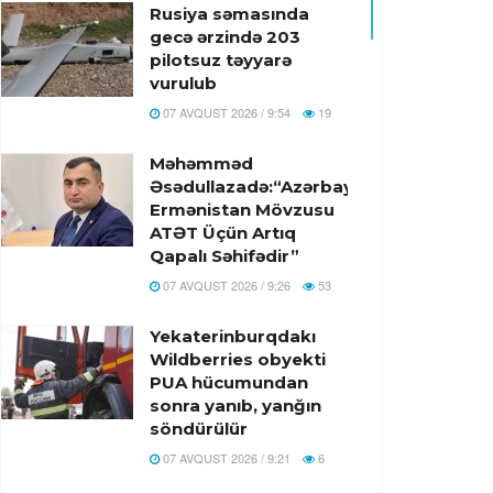
Rusiya səmasında
gecə ərzində 203
pilotsuz təyyarə
vurulub
07 AVQUST 2026 / 9:54
19
Məhəmməd
Əsədullazadə:“Azərbaycan-
Ermənistan Mövzusu
ATƏT Üçün Artıq
Qapalı Səhifədir”
07 AVQUST 2026 / 9:26
53
Yekaterinburqdakı
Wildberries obyekti
PUA hücumundan
sonra yanıb, yanğın
söndürülür
07 AVQUST 2026 / 9:21
6