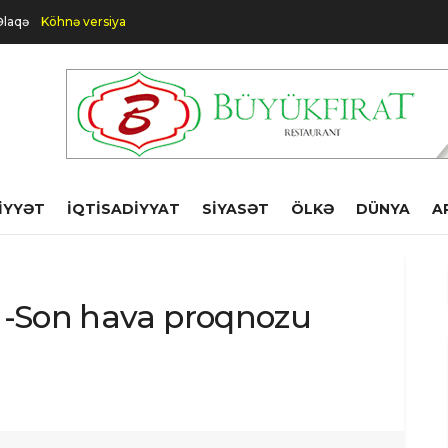
Əlaqə
Köhnə versiya
IYYƏT
İQTISADIYYAT
SIYASƏT
ÖLKƏ
DÜNYA
A
r -Son hava proqnozu