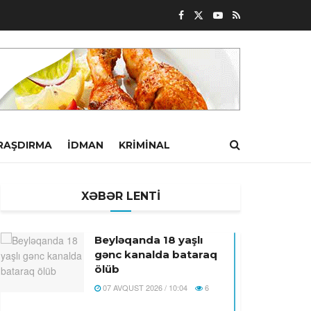
RAŞDIRMA
İDMAN
KRIMINAL
XƏBƏR LENTİ
Beyləqanda 18 yaşlı
gənc kanalda bataraq
ölüb
07 AVQUST 2026 / 10:04
6