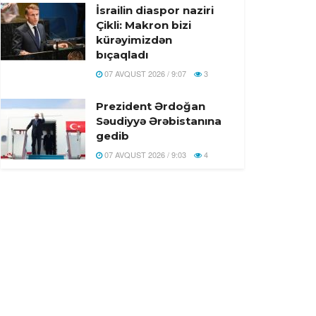
İsrailin diaspor naziri
Çikli: Makron bizi
kürəyimizdən
bıçaqladı
07 AVQUST 2026 / 9:07
3
Prezident Ərdoğan
Səudiyyə Ərəbistanına
gedib
07 AVQUST 2026 / 9:03
4
Husilər Səudiyyə
Ərəbistanını raket
atəşinə tutub- Yaralılar
var
07 AVQUST 2026 / 8:55
9
Pentaqon dekabr
ayında 100-dən çox
uzaqmənzilli PrSM