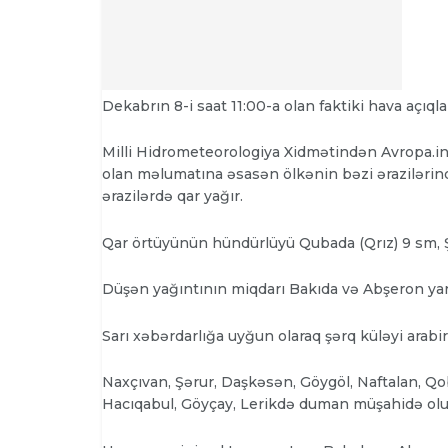
Dekabrın 8-i saat 11:00-a olan faktiki hava açıqla
Milli Hidrometeorologiya Xidmətindən Avropa.inf
olan məlumatına əsasən ölkənin bəzi ərazilərində
ərazilərdə qar yağır.
Qar örtüyünün hündürlüyü Qubada (Qrız) 9 sm, 
Düşən yağıntının miqdarı Bakıda və Abşeron y
Sarı xəbərdarlığa uyğun olaraq şərq küləyi arab
Naxçıvan, Şərur, Daşkəsən, Göygöl, Naftalan, Qob
Hacıqabul, Göyçay, Lerikdə duman müşahidə o