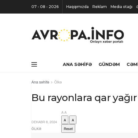
07 - 08 - 2026
Haqqımızda
Reklam
Media otağı
ANA SƏHIFƏ
GÜNDƏM
CƏM
Ana səhifə
Ölkə
Bu rayonlara qar yağı
A
A
A
A
DEKABR 8, 2024
Reset
ÖLKƏ