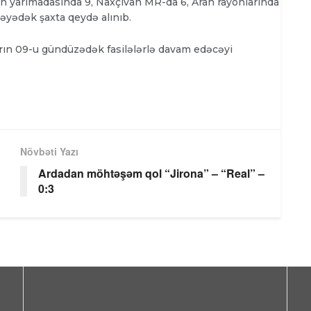
 yarımadasında 9, Naxçıvan MR-da 6, Aran rayonlarında
cəyədək şaxta qeydə alınıb.
brın 09-u gündüzədək fasilələrlə davam edəcəyi
Növbəti Yazı
Ardadan möhtəşəm qol “Jirona” – “Real” –
0:3