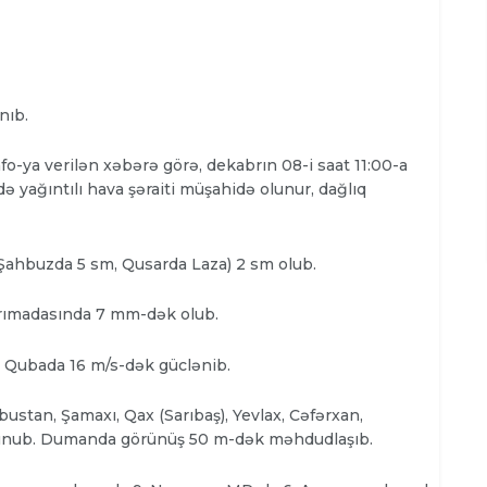
nıb.
o-ya verilən xəbərə görə, dekabrın 08-i saat 11:00-a
 yağıntılı hava şəraiti müşahidə olunur, dağlıq
Şahbuzda 5 sm, Qusarda Laza) 2 sm olub.
arımadasında 7 mm-dək olub.
ir Qubada 16 m/s-dək güclənib.
ustan, Şamaxı, Qax (Sarıbaş), Yevlax, Cəfərxan,
lunub. Dumanda görünüş 50 m-dək məhdudlaşıb.