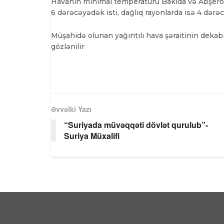
Havanın minimal temperaturu Bakıda və Abşeron
6 dərəcəyədək isti, dağlıq rayonlarda isə 4 dərə
Müşahidə olunan yağıntılı hava şəraitinin deka
gözlənilir
Əvvəlki Yazı
“Suriyada müvəqqəti dövlət qurulub”-
Suriya Müxalifi