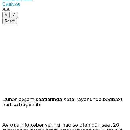
Cəmiyyət
A
A
A
A
Reset
Dünən axşam saatlarında Xətai rayonunda bədbəxt
hadisə baş verib.
Avropa.info xəbər verir ki, hadisə ötən gün saat 20