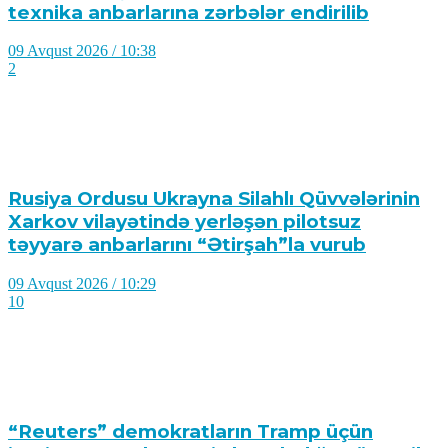
texnika anbarlarına zərbələr endirilib
09 Avqust 2026 / 10:38
2
Rusiya Ordusu Ukrayna Silahlı Qüvvələrinin
Xarkov vilayətində yerləşən pilotsuz
təyyarə anbarlarını “Ətirşah”la vurub
09 Avqust 2026 / 10:29
10
“Reuters” demokratların Tramp üçün