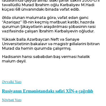
radələrində qeydə alınıb. Bakı şəhər sakini 2000-ci il
təvəllüdlü Murad İbrahim oğlu Kərbalıyev M.Hadi
küçəsi 68 ünvanındakı binada vəfat edib.
Əldə olunan məlumata görə, vəfat edən gənc
“Azəriqaz” İB-nin keçmiş mətbuat katibi, hazırda
qurumun Şikayətlərin araşdırılması şöbəsinin rəisi
vəzifəsində çalışan İbrahim Kərbalıyevin oğludur.
Yüksək balla Azərbaycan Neft və Sənaye
Universitetinin bakalavr və magistr pillələrini bitirən
Murad da həmin qurumda çalışırmış.
Hadisənin hansı səbəbdən baş verməsi hələlik
məlum deyil.
Əvvəlki Yazı
Rusiyanın Ermənistandakı səfiri XİN-ə çağrılıb
Növbəti Yazı