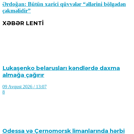
Ərdoğan: Bütün xarici qüvvələr “əllərini bölgədən
çəkməlidir”
XƏBƏR LENTİ
Lukaşenko belarusları kəndlərdə daxma
almağa çağırır
09 Avqust 2026 / 13:07
8
Odessa və Çernomorsk limanlarında hərbi