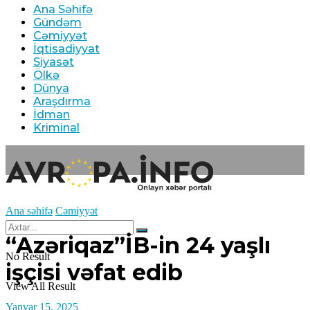
Ana Səhifə
Gündəm
Cəmiyyət
İqtisadiyyat
Siyasət
Ölkə
Dünya
Araşdırma
İdman
Kriminal
Ana səhifə
Cəmiyyət
“Azəriqaz”İB-in 24 yaşlı
No Result
işçisi vəfat edib
View All Result
Yanvar 15, 2025