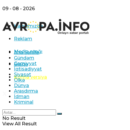
09 - 08 - 2026
Haqqımızda
Reklam
Media otağı
Ana Səhifə
Gündəm
Cəmiyyət
Əlaqə
İqtisadiyyat
Siyasət
Köhnə versiya
Ölkə
Dünya
Araşdırma
İdman
Kriminal
No Result
View All Result