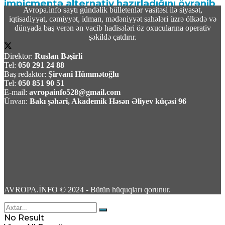
impiçmentə alternativ hazırladığını öyrənib
Avropa.info saytı gündəlik bülletenlər vasitəsi ilə siyasət,
iqtisadiyyat, cəmiyyət, idman, mədəniyyət sahələri üzrə ölkədə və
09 Avqust 2026 / 10:19
dünyada baş verən ən vacib hadisələri öz oxucularına operativ
12
şəkildə çatdırır.
Direktor:
Ruslan Bəşirli
Tel:
050 291 24 88
Baş redaktor:
Şirvani Hümmətoğlu
Tel:
050 851 90 51
E-mail:
avropainfo528@gmail.com
TASS: Ukrayna Silahlı Qüvvələri üçün yerüstü
Ünvan:
Bakı şəhəri, Akademik Həsən Əliyev küçəsi 96
robot sistemləri Xarkov universitetində
yığılır
09 Avqust 2026 / 10:07
6
AVROPA.İNFO © 2024 - Bütün hüquqları qorunur.
Məhəmməd Bağet Zülqədr: “ABŞ dəniz
No Result
blokadasını ləğv etməli və qoşunları İran