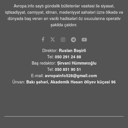
Avropa.info saytı gündəlik bülletenlər vasitəsi ilə siyasət,
Tehranın buna münasibət bildirmə və
iqtisadiyyat, cəmiyyət, idman, mədəniyyət sahələri üzrə ölkədə və
lazım gələrsə, üzr də istəməılidir
dünyada baş verən ən vacib hadisələri öz oxucularına operativ
08 AVQUST 2026 / 11:19
6
şəkildə çatdırır.
Xocavənd Rayonunda traktor minaya
düşdü
08 AVQUST 2026 / 11:11
10
Direktor:
Ruslan Bəşirli
Tel:
050 291 24 88
Pasinyan -Sülhü dönməz etmək üçün
Baş redaktor:
Şirvani Hümmətoğlu
“Qarabağ ermənilərinin geri
Tel:
050 851 90 51
qayıtması” kimi mövzuları davam
E-mail:
avropainfo528@gmail.com
etdirməmək zəruridir
Ünvan:
Bakı şəhəri, Akademik Həsən Əliyev küçəsi 96
08 AVQUST 2026 / 10:54
11
Səudiyyə Ərəbistanının görməli yerləri
Türkiyə, Səudiyyə Ərəbistanı və
Pakistan bayraqları ilə işıqlandırılıb
08 AVQUST 2026 / 10:33
11
Ermənistanın xarici siyasətindəki