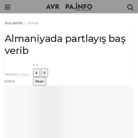
Ana səhifə
Dünya
Almaniyada partlayış baş
verib
A
A
A
A
YANVAR 3, 2025
DÜNYA
Reset