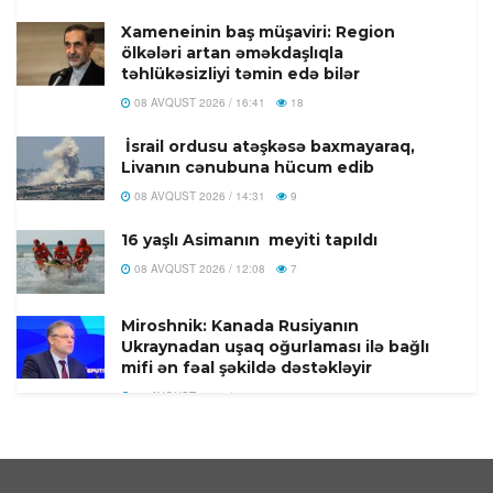
Xameneinin baş müşaviri: Region
ölkələri artan əməkdaşlıqla
təhlükəsizliyi təmin edə bilər
08 AVQUST 2026 / 16:41
18
İsrail ordusu atəşkəsə baxmayaraq,
Livanın cənubuna hücum edib
08 AVQUST 2026 / 14:31
9
16 yaşlı Asimanın meyiti tapıldı
08 AVQUST 2026 / 12:08
7
Miroshnik: Kanada Rusiyanın
Ukraynadan uşaq oğurlaması ilə bağlı
mifi ən fəal şəkildə dəstəkləyir
08 AVQUST 2026 / 11:58
9
Türkiyədə 104 kiloqram narkotik
maddə ələ keçirilib
08 AVQUST 2026 / 11:28
9