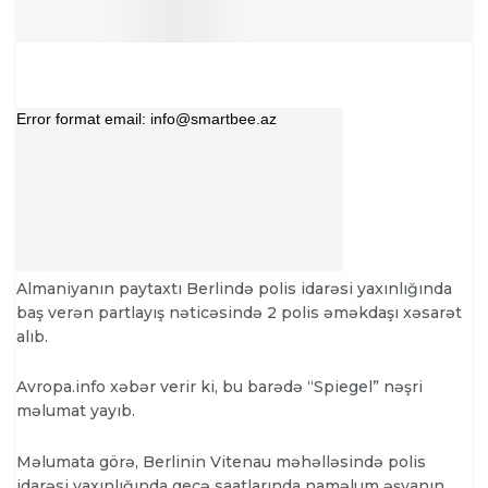
Almaniyanın paytaxtı Berlində polis idarəsi yaxınlığında
baş verən partlayış nəticəsində 2 polis əməkdaşı xəsarət
alıb.
Avropa.info xəbər verir ki, bu barədə “Spiegel” nəşri
məlumat yayıb.
Məlumata görə, Berlinin Vitenau məhəlləsində polis
idarəsi yaxınlığında gecə saatlarında naməlum əşyanın