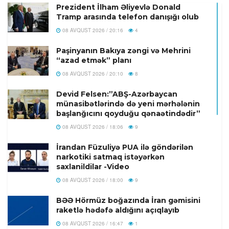
Prezident İlham Əliyevlə Donald
Tramp arasında telefon danışığı olub
08 AVQUST 2026 / 20:16
4
Paşinyanın Bakıya zəngi və Mehrini
“azad etmək” planı
08 AVQUST 2026 / 20:10
8
Devid Felsen:”ABŞ-Azərbaycan
münasibətlərində də yeni mərhələnin
başlanğıcını qoyduğu qənaətindədir”
08 AVQUST 2026 / 18:06
9
İrandan Füzuliyə PUA ilə göndərilən
narkotiki satmaq istəyərkən
saxlanildilar -Video
08 AVQUST 2026 / 18:00
9
BƏƏ Hörmüz boğazında İran gəmisini
raketlə hədəfə aldığını açıqlayıb
08 AVQUST 2026 / 16:47
1