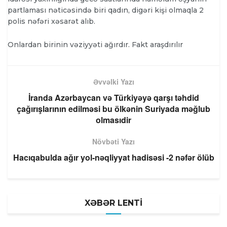
partlaması nəticəsində biri qadın, digəri kişi olmaqla 2
polis nəfəri xəsarət alıb.
Onlardan birinin vəziyyəti ağırdır. Fakt araşdırılır
Əvvəlki Yazı
İranda Azərbaycan və Türkiyəyə qarşı təhdid
çağırışlarının edilməsi bu ölkənin Suriyada məğlub
olmasıdir
Növbəti Yazı
Hacıqabulda ağır yol-nəqliyyat hadisəsi -2 nəfər ölüb
XƏBƏR LENTİ