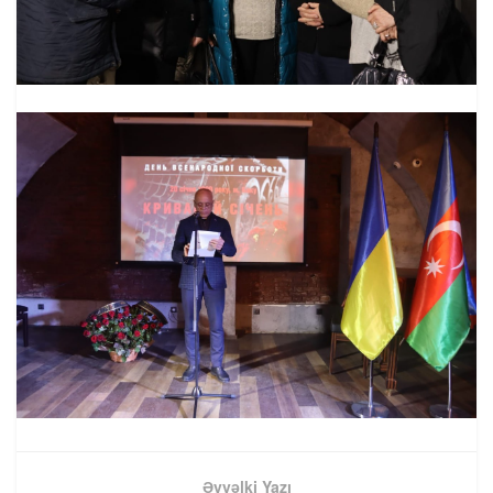
Əvvəlki Yazı