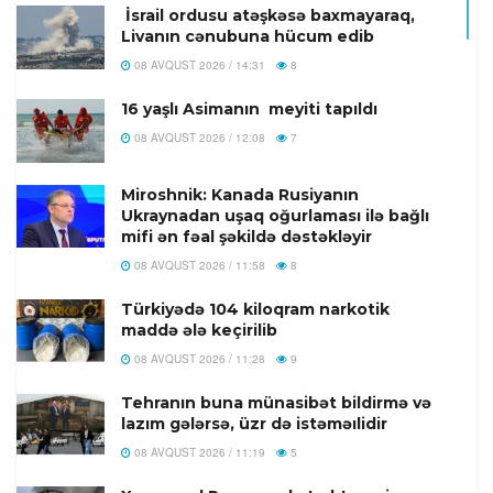
İsrail ordusu atəşkəsə baxmayaraq,
Livanın cənubuna hücum edib
08 AVQUST 2026 / 14:31
8
16 yaşlı Asimanın meyiti tapıldı
08 AVQUST 2026 / 12:08
7
Miroshnik: Kanada Rusiyanın
Ukraynadan uşaq oğurlaması ilə bağlı
mifi ən fəal şəkildə dəstəkləyir
08 AVQUST 2026 / 11:58
8
Türkiyədə 104 kiloqram narkotik
maddə ələ keçirilib
08 AVQUST 2026 / 11:28
9
Tehranın buna münasibət bildirmə və
lazım gələrsə, üzr də istəməılidir
08 AVQUST 2026 / 11:19
5