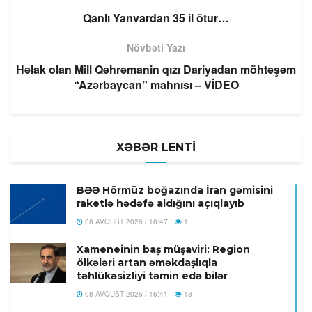
Qanlı Yanvardan 35 il ötur…
Növbəti Yazı
Həlak olan Mill Qəhrəmanin qızı Dariyadan möhtəşəm
“Azərbaycan” mahnısı – VİDEO
XƏBƏR LENTİ
BƏƏ Hörmüz boğazında İran gəmisini
raketlə hədəfə aldığını açıqlayıb
08 AVQUST 2026 / 16:47
1
Xameneinin baş müşaviri: Region
ölkələri artan əməkdaşlıqla
təhlükəsizliyi təmin edə bilər
08 AVQUST 2026 / 16:41
18