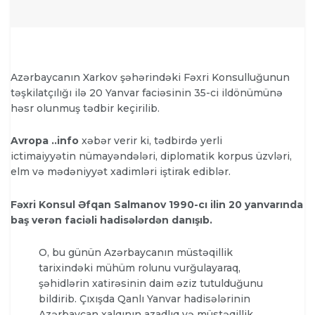
Azərbaycanın Xarkov şəhərindəki Fəxri Konsulluğunun
təşkilatçılığı ilə 20 Yanvar faciəsinin 35-ci ildönümünə
həsr olunmuş tədbir keçirilib.
Avropa ..info
xəbər verir ki, tədbirdə yerli
ictimaiyyətin nümayəndələri, diplomatik korpus üzvləri,
elm və mədəniyyət xadimləri iştirak ediblər.
Fəxri Konsul Əfqan Salmanov 1990-cı ilin 20 yanvarında
baş verən faciəli hadisələrdən danışıb.
O, bu günün Azərbaycanın müstəqillik
tarixindəki mühüm rolunu vurğulayaraq,
şəhidlərin xatirəsinin daim əziz tutulduğunu
bildirib. Çıxışda Qanlı Yanvar hadisələrinin
Azərbaycan xalqının azadlıq və müstəqillik