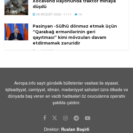
Xocavənd Rayonunda traktor minaya
düşdü
08 AVQUST 2026 / 11:11
10
Pasinyan -Sülhü dönməz etmək üçün
“Qarabağ ermənilərinin geri
qayıtması” kimi mövzuları davam
etdirməmək zəruridir
08 AVQUST 2026 / 10:54
10
Səudiyyə Ərəbistanının görməli yerləri
Türkiyə, Səudiyyə Ərəbistanı və
Pakistan bayraqları ilə işıqlandırılıb
08 AVQUST 2026 / 10:33
11
Avropa.info saytı gündəlik bülletenlər vasitəsi ilə siyasət,
iqtisadiyyat, cəmiyyət, idman, mədəniyyət sahələri üzrə ölkədə və
Ermənistanın xarici siyasətindəki
dünyada baş verən ən vacib hadisələri öz oxucularına operativ
ziddiyyətləri bir daha üzə çıxardı
şəkildə çatdırır.
08 AVQUST 2026 / 10:03
8
Bərdə rayonunda əkin sahəsindən
qadın meyiti tapıldı
Direktor:
Ruslan Bəşirli
08 AVQUST 2026 / 9:51
10