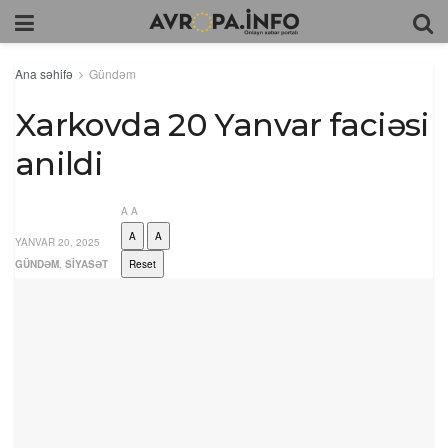
Ana səhifə
Gündəm
Xarkovda 20 Yanvar faciəsi
anildi
A
A
A
A
YANVAR 20, 2025
GÜNDƏM
,
SIYASƏT
Reset