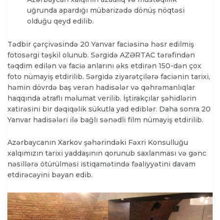
uğrunda apardığı mübarizədə dönüş nöqtəsi
olduğu qeyd edilib.
Tədbir çərçivəsində 20 Yanvar faciəsinə həsr edilmiş
fotosərgi təşkil olunub. Sərgidə AZƏRTAC tərəfindən
təqdim edilən və faciə anlarını əks etdirən 150-dən çox
foto nümayiş etdirilib. Sərgidə ziyarətçilərə faciənin tarixi,
həmin dövrdə baş verən hadisələr və qəhrəmanlıqlar
haqqında ətraflı məlumat verilib. İştirakçılar şəhidlərin
xatirəsini bir dəqiqəlik sükutla yad ediblər. Daha sonra 20
Yanvar hadisələri ilə bağlı sənədli film nümayiş etdirilib.
Azərbaycanın Xarkov şəhərindəki Fəxri Konsulluğu
xalqımızın tarixi yaddaşının qorunub saxlanması və gənc
nəsillərə ötürülməsi istiqamətində fəaliyyətini davam
etdirəcəyini bəyan edib.