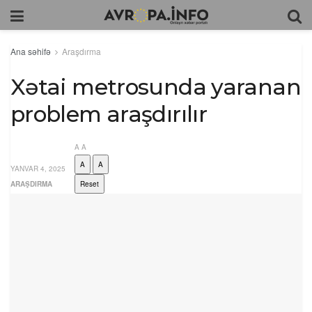
Ana səhifə
Araşdırma
Xətai metrosunda yaranan
problem araşdırılır
A
A
A
A
YANVAR 4, 2025
ARAŞDIRMA
Reset