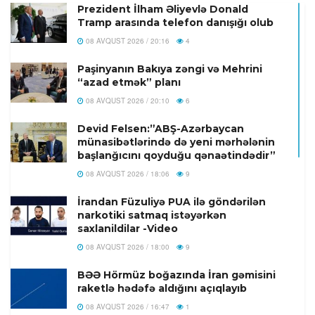
Prezident İlham Əliyevlə Donald
Tramp arasında telefon danışığı olub
08 AVQUST 2026 / 20:16
4
Paşinyanın Bakıya zəngi və Mehrini
“azad etmək” planı
08 AVQUST 2026 / 20:10
6
Devid Felsen:”ABŞ-Azərbaycan
münasibətlərində də yeni mərhələnin
başlanğıcını qoyduğu qənaətindədir”
08 AVQUST 2026 / 18:06
9
İrandan Füzuliyə PUA ilə göndərilən
narkotiki satmaq istəyərkən
saxlanildilar -Video
08 AVQUST 2026 / 18:00
9
BƏƏ Hörmüz boğazında İran gəmisini
raketlə hədəfə aldığını açıqlayıb
08 AVQUST 2026 / 16:47
1