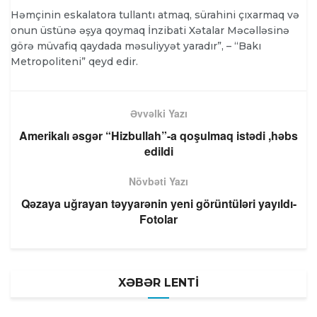
Həmçinin eskalatora tullantı atmaq, sürahini çıxarmaq və
onun üstünə əşya qoymaq İnzibati Xətalar Məcəlləsinə
görə müvafiq qaydada məsuliyyət yaradır”, – “Bakı
Metropoliteni” qeyd edir.
Əvvəlki Yazı
Amerikalı əsgər “Hizbullah”-a qoşulmaq istədi ,həbs
edildi
Növbəti Yazı
Qəzaya uğrayan təyyarənin yeni görüntüləri yayıldı-
Fotolar
XƏBƏR LENTİ