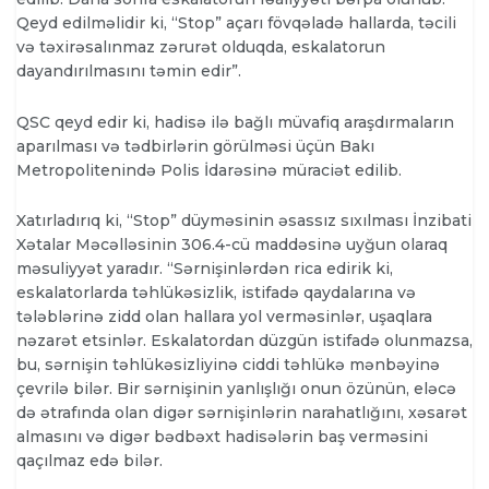
Qeyd edilməlidir ki, “Stop” açarı fövqəladə hallarda, təcili
və təxirəsalınmaz zərurət olduqda, eskalatorun
dayandırılmasını təmin edir”.
QSC qeyd edir ki, hadisə ilə bağlı müvafiq araşdırmaların
aparılması və tədbirlərin görülməsi üçün Bakı
Metropolitenində Polis İdarəsinə müraciət edilib.
Xatırladırıq ki, “Stop” düyməsinin əsassız sıxılması İnzibati
Xətalar Məcəlləsinin 306.4-cü maddəsinə uyğun olaraq
məsuliyyət yaradır. “Sərnişinlərdən rica edirik ki,
eskalatorlarda təhlükəsizlik, istifadə qaydalarına və
tələblərinə zidd olan hallara yol verməsinlər, uşaqlara
nəzarət etsinlər. Eskalatordan düzgün istifadə olunmazsa,
bu, sərnişin təhlükəsizliyinə ciddi təhlükə mənbəyinə
çevrilə bilər. Bir sərnişinin yanlışlığı onun özünün, eləcə
də ətrafında olan digər sərnişinlərin narahatlığını, xəsarət
almasını və digər bədbəxt hadisələrin baş verməsini
qaçılmaz edə bilər.