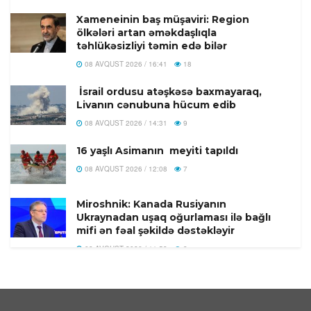
Xameneinin baş müşaviri: Region
ölkələri artan əməkdaşlıqla
təhlükəsizliyi təmin edə bilər
08 AVQUST 2026 / 16:41
18
İsrail ordusu atəşkəsə baxmayaraq,
Livanın cənubuna hücum edib
08 AVQUST 2026 / 14:31
9
16 yaşlı Asimanın meyiti tapıldı
08 AVQUST 2026 / 12:08
7
Miroshnik: Kanada Rusiyanın
Ukraynadan uşaq oğurlaması ilə bağlı
mifi ən fəal şəkildə dəstəkləyir
08 AVQUST 2026 / 11:58
8
Türkiyədə 104 kiloqram narkotik
maddə ələ keçirilib
08 AVQUST 2026 / 11:28
9