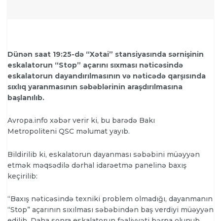
Dünən saat 19:25-də “Xətai” stansiyasında sərnişinin
eskalatorun “Stop” açarını sıxması nəticəsində
eskalatorun dayandırılmasının və nəticədə qarşısında
sıxlıq yaranmasının səbəblərinin araşdırılmasına
başlanılıb.
Avropa.info
xəbər verir ki, bu barədə Bakı
Metropoliteni QSC məlumat yayıb.
Bildirilib ki, eskalatorun dayanması səbəbini müəyyən
etmək məqsədilə dərhal idarəetmə panelinə baxış
keçirilib:
“Baxış nəticəsində texniki problem olmadığı, dayanmanın
“Stop” açarının sıxılması səbəbindən baş verdiyi müəyyən
edilib. Daha sonra eskalatorun fəaliyyəti bərpa olunub.