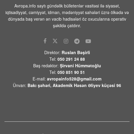
Avropa.info saytı gündəlik bülletenlər vasitəsi ilə siyasət,
Tehranın buna münasibət bildirmə və
iqtisadiyyat, cəmiyyət, idman, mədəniyyət sahələri üzrə ölkədə və
lazım gələrsə, üzr də istəməılidir
dünyada baş verən ən vacib hadisələri öz oxucularına operativ
08 AVQUST 2026 / 11:19
5
şəkildə çatdırır.
Xocavənd Rayonunda traktor minaya
düşdü
08 AVQUST 2026 / 11:11
10
Direktor:
Ruslan Bəşirli
Tel:
050 291 24 88
Pasinyan -Sülhü dönməz etmək üçün
Baş redaktor:
Şirvani Hümmətoğlu
“Qarabağ ermənilərinin geri
Tel:
050 851 90 51
qayıtması” kimi mövzuları davam
E-mail:
avropainfo528@gmail.com
etdirməmək zəruridir
Ünvan:
Bakı şəhəri, Akademik Həsən Əliyev küçəsi 96
08 AVQUST 2026 / 10:54
11
Səudiyyə Ərəbistanının görməli yerləri
Türkiyə, Səudiyyə Ərəbistanı və
Pakistan bayraqları ilə işıqlandırılıb
08 AVQUST 2026 / 10:33
11
Ermənistanın xarici siyasətindəki