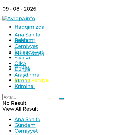
09 - 08 - 2026
Haqqımızda
Ana Səhifə
Reklam
Gündəm
Cəmiyyət
İqtisadiyyat
Media otağı
Siyasət
Ölkə
Əlaqə
Dünya
Araşdırma
Köhnə versiya
İdman
Kriminal
No Result
View All Result
Ana Səhifə
Gündəm
Cəmiyyət