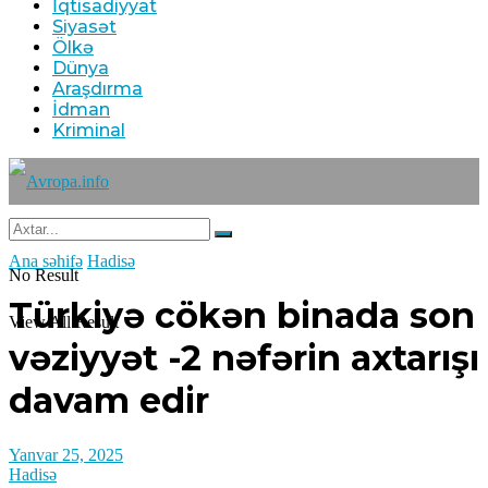
İqtisadiyyat
Siyasət
Ölkə
Dünya
Araşdırma
İdman
Kriminal
Ana səhifə
Hadisə
No Result
Türkiyə cökən binada son
View All Result
vəziyyət -2 nəfərin axtarışı
davam edir
Yanvar 25, 2025
Hadisə