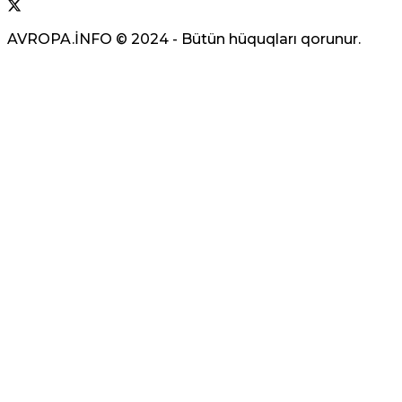
məyusedici proqnoz verdi
AVROPA.İNFO © 2024 - Bütün hüquqları qorunur.
09 Avqust 2026 / 8:33
9
Qaziantepdə 4,5 bal gücündə zəlzələ baş
verib
09 Avqust 2026 / 8:02
14
Türkiyənin məşhur müğənnisi vəfat edib