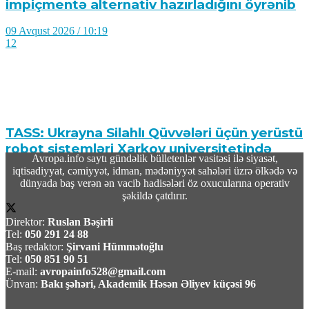
impiçmentə alternativ hazırladığını öyrənib
09 Avqust 2026 / 10:19
12
TASS: Ukrayna Silahlı Qüvvələri üçün yerüstü
robot sistemləri Xarkov universitetində
Avropa.info saytı gündəlik bülletenlər vasitəsi ilə siyasət,
yığılır
iqtisadiyyat, cəmiyyət, idman, mədəniyyət sahələri üzrə ölkədə və
dünyada baş verən ən vacib hadisələri öz oxucularına operativ
09 Avqust 2026 / 10:07
şəkildə çatdırır.
6
Direktor:
Ruslan Bəşirli
Tel:
050 291 24 88
Baş redaktor:
Şirvani Hümmətoğlu
Tel:
050 851 90 51
E-mail:
avropainfo528@gmail.com
Ünvan:
Bakı şəhəri, Akademik Həsən Əliyev küçəsi 96
Məhəmməd Bağet Zülqədr: “ABŞ dəniz
blokadasını ləğv etməli və qoşunları İran