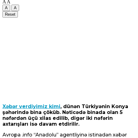
A
A
A
A
Reset
Xəbər verdiyimiz kimi
, dünən Türkiyənin Konya
şəhərində bina çöküb. Nəticədə binada olan 5
nəfərdən üçü xilas edilib, digər iki nəfərin
axtarışları isə davam etdirilir.
Avropa .info “Anadolu” agentliyinə istinadən xəbər