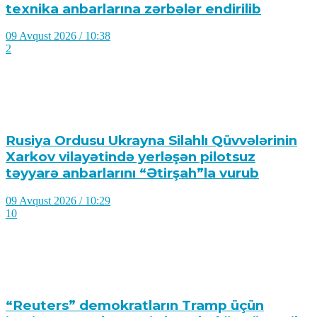
texnika anbarlarına zərbələr endirilib
09 Avqust 2026 / 10:38
2
Rusiya Ordusu Ukrayna Silahlı Qüvvələrinin
Xarkov vilayətində yerləşən pilotsuz
təyyarə anbarlarını “Ətirşah”la vurub
09 Avqust 2026 / 10:29
10
“Reuters” demokratların Tramp üçün