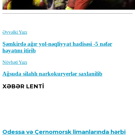
Əvvəlki Yazı
Şəmkirdə ağır yol-nəqliyyat hadisəsi -5 nəfər
həyatını itirib
Növbəti Yazı
Ağsuda silahlı narkokuryerlər saxlanilib
XƏBƏR LENTİ
Odessa və Çernomorsk limanlarında hərbi