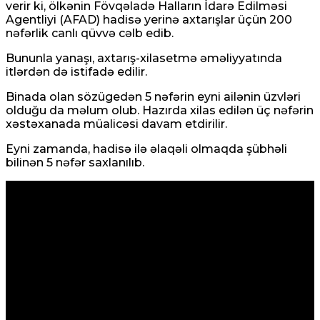
verir ki, ölkənin Fövqəladə Halların İdarə Edilməsi
Agentliyi (AFAD) hadisə yerinə axtarışlar üçün 200
nəfərlik canlı qüvvə cəlb edib.
Bununla yanaşı, axtarış-xilasetmə əməliyyatında
itlərdən də istifadə edilir.
Binada olan sözügedən 5 nəfərin eyni ailənin üzvləri
olduğu da məlum olub. Hazırda xilas edilən üç nəfərin
xəstəxanada müalicəsi davam etdirilir.
Eyni zamanda, hadisə ilə əlaqəli olmaqda şübhəli
bilinən 5 nəfər saxlanılıb.