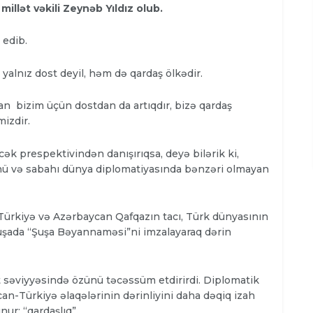
millət vəkili Zeynəb Yıldız olub.
ş edib.
 yalnız dost deyil, həm də qardaş ölkədir.
an bizim üçün dostdan da artıqdır, bizə qardaş
mizdir.
ək prespektivindən danışırıqsa, deyə bilərik ki,
nü və sabahı dünya diplomatiyasında bənzəri olmayan
 Türkiyə və Azərbaycan Qafqazın tacı, Türk dünyasının
uşada “Şuşa Bəyannaməsi”ni imzalayaraq dərin
t səviyyəsində özünü təcəssüm etdirirdi. Diplomatik
an-Türkiyə əlaqələrinin dərinliyini daha dəqiq izah
ur: “qardaşlıq”.