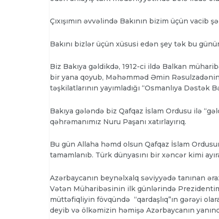
Çıxışımın əvvəlində Bakının bizim üçün vacib ş
Bakını bizlər üçün xüsusi edən şey tək bu günü
Biz Bakıya gəldikdə, 1912-ci ildə Balkan müharib
bir yana qoyub, Məhəmməd Əmin Rəsulzadənin li
təşkilatlarının yayımladığı “Osmanlıya Dəstək Bə
Bakıya gələndə biz Qafqaz İslam Ordusu ilə “gə
qəhrəmanımız Nuru Paşanı xatırlayırıq.
Bu gün Allaha həmd olsun Qafqaz İslam Ordusun
tamamlanıb. Türk dünyasını bir xəncər kimi ayıra
Azərbaycanın beynəlxalq səviyyədə tanınan əra
Vətən Müharibəsinin ilk günlərində Prezident
müttəfiqliyin fövqündə “qardaşlıq”ın gərəyi olar
deyib və ölkəmizin həmişə Azərbaycanın yanında