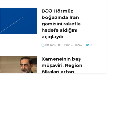
BƏƏ Hörmüz
boğazında İran
gəmisini raketlə
hədəfə aldığını
açıqlayıb
08 AVQUST 2026 / 16:47
1
Xameneinin baş
müşaviri: Region
ölkələri artan
əməkdaşlıqla
təhlükəsizliyi təmin
edə bilər
08 AVQUST 2026 / 16:41
18
İsrail ordusu atəşkəsə
baxmayaraq, Livanın
cənubuna hücum edib
08 AVQUST 2026 / 14:31
8