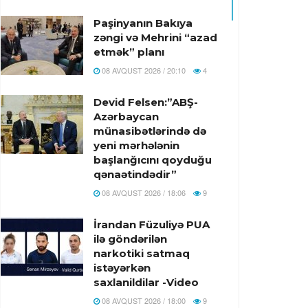
Paşinyanın Bakıya
zəngi və Mehrini “azad
etmək” planı
08 AVQUST 2026 / 20:10
4
Devid Felsen:”ABŞ-
Azərbaycan
münasibətlərində də
yeni mərhələnin
başlanğıcını qoyduğu
qənaətindədir”
08 AVQUST 2026 / 18:06
9
İrandan Füzuliyə PUA
ilə göndərilən
narkotiki satmaq
istəyərkən
saxlanildilar -Video
08 AVQUST 2026 / 18:00
9