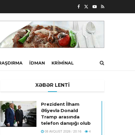
RAŞDIRMA
İDMAN
KRIMINAL
XƏBƏR LENTİ
Prezident İlham
Əliyevlə Donald
Tramp arasında
telefon danışığı olub
08 AVQUST 2026 / 20:16
4