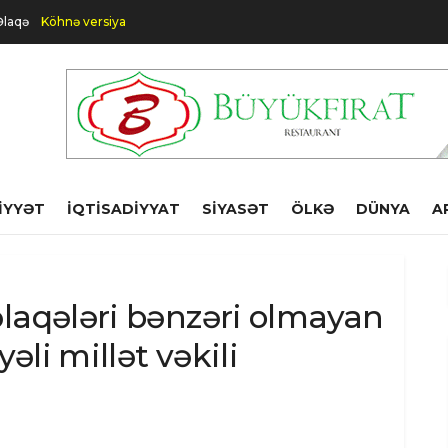
Əlaqə
Köhnə versiya
IYYƏT
İQTISADIYYAT
SIYASƏT
ÖLKƏ
DÜNYA
A
laqələri bənzəri olmayan
əli millət vəkili