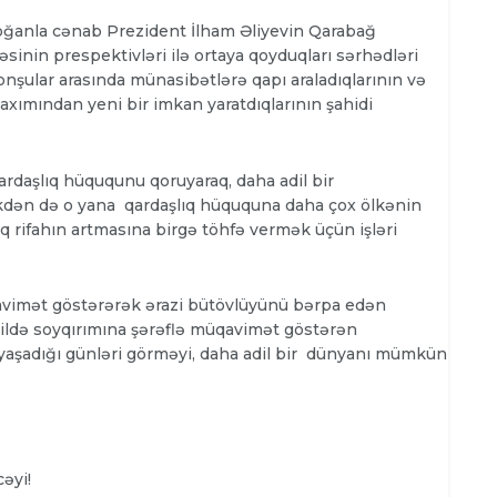
ğanla cənab Prezident İlham Əliyevin Qarabağ
inin prespektivləri ilə ortaya qoyduqları sərhədləri
onşular arasında münasibətlərə qapı araladıqlarının və
baxımından yeni bir imkan yaratdıqlarının şahidi
rdaşlıq hüququnu qoruyaraq, daha adil bir
dən də o yana qardaşlıq hüququna daha çox ölkənin
q rifahın artmasına birgə töhfə vermək üçün işləri
üqavimət göstərərək ərazi bütövlüyünü bərpa edən
kildə soyqırımına şərəflə müqavimət göstərən
t yaşadığı günləri görməyi, daha adil bir dünyanı mümkün
əyi!