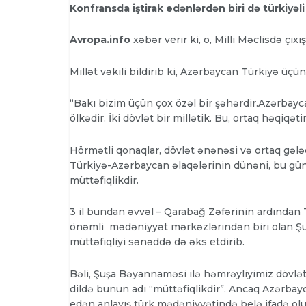
Konfransda iştirak edənlərdən biri də türkiyəli 
Avropa.info
xəbər verir ki, o, Milli Məclisdə çıxı
Millət vəkili bildirib ki, Azərbaycan Türkiyə üçün
“Bakı bizim üçün çox özəl bir şəhərdir.Azərbayc
ölkədir. İki dövlət bir millətik. Bu, ortaq həqiqəti
Hörmətli qonaqlar, dövlət ənənəsi və ortaq gələc
Türkiyə-Azərbaycan əlaqələrinin dünəni, bu gü
müttəfiqlikdir.
3 il bundan əvvəl – Qarabağ Zəfərinin ardından
önəmli mədəniyyət mərkəzlərindən biri olan Ş
müttəfiqliyi sənəddə də əks etdirib.
Bəli, Şuşa Bəyannaməsi ilə həmrəyliyimiz dövlə
dildə bunun adı “müttəfiqlikdir”. Ancaq Azərbayc
edən anlayış türk mədəniyyətində belə ifadə olun