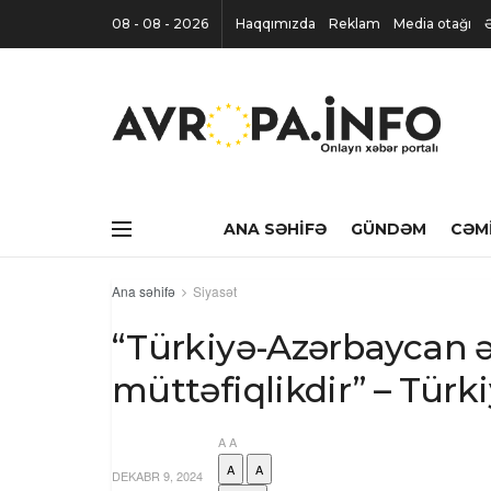
08 - 08 - 2026
Haqqımızda
Reklam
Media otağı
ANA SƏHIFƏ
GÜNDƏM
CƏM
Ana səhifə
Siyasət
“Türkiyə-Azərbaycan ə
müttəfiqlikdir” – Türkiy
A
A
A
A
DEKABR 9, 2024