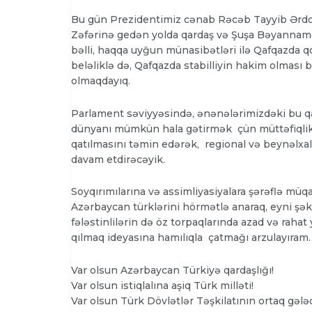
Bu gün Prezidentimiz cənab Rəcəb Tayyib Ərdo
Zəfərinə gedən yolda qardaş və Şuşa Bəyannaməs
bəlli, haqqa uyğun münasibətləri ilə Qafqazda q
beləliklə də, Qafqazda stabilliyin hakim olması 
olmaqdayıq.
Parlament səviyyəsində, ənənələrimizdəki bu qa
dünyanı mümkün hala gətirmək çün müttəfiqlik
qatılmasını təmin edərək, regional və beynəlxal
davam etdirəcəyik.
Soyqırımılarına və assimliyasiyalara şərəflə m
Azərbaycan türklərini hörmətlə anaraq, eyni şə
fələstinlilərin də öz torpaqlarında azad və raha
qılmaq ideyasına hamılıqla çatmağı arzulayıram.
Var olsun Azərbaycan Türkiyə qardaşlığı!
Var olsun istiqlalına aşiq Türk milləti!
Var olsun Türk Dövlətlər Təşkilatının ortaq gələc