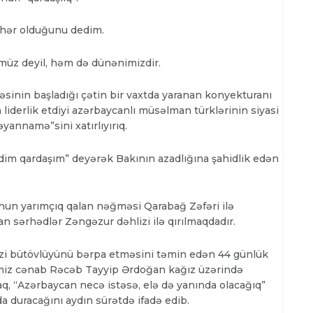
əhər olduğunu dedim.
müz deyil, həm də dünənimizdir.
əsinin başladığı çətin bir vaxtda yaranan konyekturanı
derlik etdiyi azərbaycanlı müsəlman türklərinin siyasi
yannamə”sini xatırlıyırıq.
ldim qardaşım” deyərək Bakının azadlığına şahidlik edən
un yarımçıq qalan nəğməsi Qarabağ Zəfəri ilə
n sərhədlər Zəngəzur dəhlizi ilə qırılmaqdadır.
zi bütövlüyünü bərpa etməsini təmin edən 44 günlük
imiz cənab Rəcəb Tayyip Ərdoğan kağız üzərində
aq, “Azərbaycan necə istəsə, elə də yanında olacağıq”
 duracağını aydın sürətdə ifadə edib.