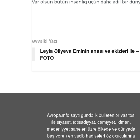
Var olsun bütün insanlıq üçün daha adil bir düny
Əvvəlki Yazı
Leyla Əliyeva Eminin anası və əkizləri ilə –
FOTO
Avropa.info saytı gündəlik bülletenlər vasitəsi
ilə siyasət, iqtisadiyyat, cəmiyyət, idman,
mədəniyyət sahələri üzrə ölkədə və dünyada
baş verən ən vacib hadisələri öz oxucularına