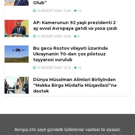
Olub”
10 AVQUST 2026 / 8:46
74
AP: Kamerunun 92 yaşlı prezidenti 2
ay əvvəl Avropaya getdi və yoxa çıxdı
10 AVQUST 2026 / 8:38
9
Bu gecə Rostov vilayəti üzərində
Ukraynanin 70-dən çox pilotsuz
təyyarəsi vurulub
10 AVQUST 2026 / 8:15
10
Dünya Müsəlman Alimləri Birliyindən
“Məkkə Birgə Müdafiə Müqaviləsi”nə
dəstək
10 AVQUST 2026 / 7:48
4
ABŞ-da supervulkan püskürməsi
bəşəriyyəti təhdid edir: Təfərrüatlar
10 AVQUST 2026 / 7:37
5
Avropa.info saytı gündəlik bülletenlər vasitəsi ilə siyasət,