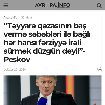
Ana səhifə
Gündəm
“Təyyarə qəzasının baş
vermə səbəbləri ilə bağlı
hər hansı fərziyyə irəli
sürmək düzgün deyil”-
Peskov
A
Dekabr 26, 2024
A