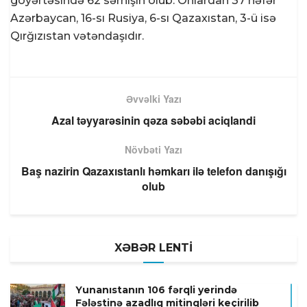
göyərtəsində 62 sərnişin olub. Onlardan 37 nəfər
Azərbaycan, 16-sı Rusiya, 6-sı Qazaxıstan, 3-ü isə
Qırğızıstan vətəndaşıdır.
Əvvəlki Yazı
Azal təyyarəsinin qəza səbəbi aciqlandi
Növbəti Yazı
Baş nazirin Qazaxıstanlı həmkarı ilə telefon danışığı
olub
XƏBƏR LENTİ
Yunanıstanın 106 fərqli yerində
Fələstinə azadlıq mitinqləri keçirilib