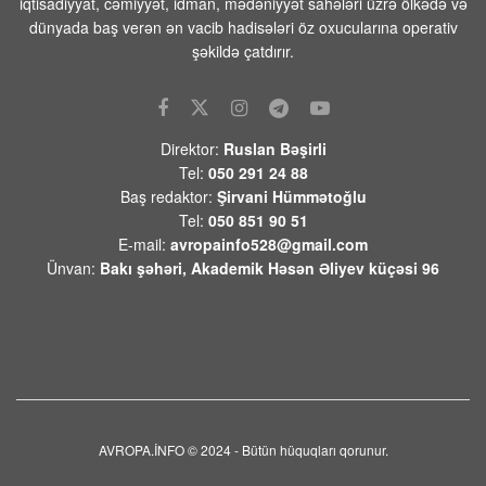
iqtisadiyyat, cəmiyyət, idman, mədəniyyət sahələri üzrə ölkədə və
Vüqar Dadaşov: “İranla Diplomatik
dünyada baş verən ən vacib hadisələri öz oxucularına operativ
Yaxınlaşma Taktikidir, Strateji
Ziddiyyətlər Qalır”
şəkildə çatdırır.
09 AVQUST 2026 / 18:57
54
Netanyahu Qəzzada atəşkəsin ikinci
mərhələsi planını rədd etdiklərini
Direktor:
Ruslan Bəşirli
açıqladı
Tel:
050 291 24 88
09 AVQUST 2026 / 18:12
1
Baş redaktor:
Şirvani Hümmətoğlu
Tel:
050 851 90 51
Lukaşenko belarusları kəndlərdə
E-mail:
avropainfo528@gmail.com
daxma almağa çağırır
Ünvan:
Bakı şəhəri, Akademik Həsən Əliyev küçəsi 96
09 AVQUST 2026 / 13:07
19
Odessa və Çernomorsk limanlarında
hərbi texnika anbarlarına zərbələr
endirilib
09 AVQUST 2026 / 10:38
3
Rusiya Ordusu Ukrayna Silahlı
AVROPA.İNFO © 2024 - Bütün hüquqları qorunur.
Qüvvələrinin Xarkov vilayətində
yerləşən pilotsuz təyyarə anbarlarını