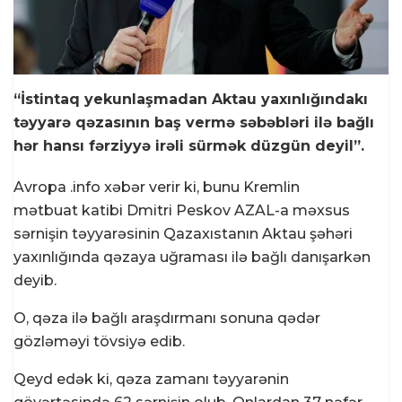
“İstintaq yekunlaşmadan Aktau yaxınlığındakı
təyyarə qəzasının baş vermə səbəbləri ilə bağlı
hər hansı fərziyyə irəli sürmək düzgün deyil”.
Avropa .info xəbər verir ki, bunu Kremlin
mətbuat katibi Dmitri Peskov AZAL-a məxsus
sərnişin təyyarəsinin Qazaxıstanın Aktau şəhəri
yaxınlığında qəzaya uğraması ilə bağlı danışarkən
deyib.
O, qəza ilə bağlı araşdırmanı sonuna qədər
gözləməyi tövsiyə edib.
Qeyd edək ki, qəza zamanı təyyarənin