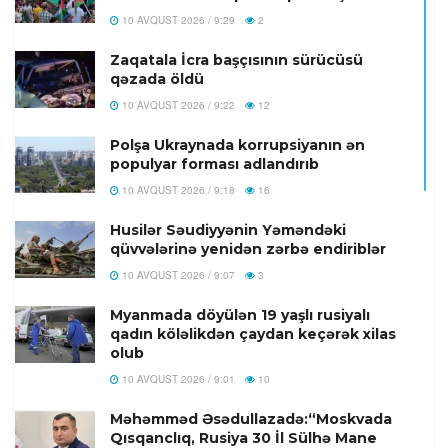
10 AVQUST 2026 / 9:29
2
Zaqatala İcra başçısının sürücüsü
qəzada öldü
10 AVQUST 2026 / 9:22
12
Polşa Ukraynada korrupsiyanın ən
populyar forması adlandırıb
10 AVQUST 2026 / 9:18
16
Husilər Səudiyyənin Yəməndəki
qüvvələrinə yenidən zərbə endiriblər
10 AVQUST 2026 / 9:07
3
Myanmada döyülən 19 yaşlı rusiyalı
qadın köləlikdən çaydan keçərək xilas
olub
10 AVQUST 2026 / 9:01
10
Məhəmməd Əsədullazadə:“Moskvada
Qısqanclıq, Rusiya 30 İl Sülhə Mane