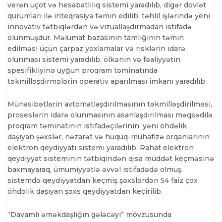
verən uçot və hesabatlılıq sistemi yaradılıb, digər dövlət
qurumları ilə inteqrasiya təmin edilib, təhlil işlərində yeni
innovativ tətbiqlərdən və vizuallaşdırmadan istifadə
olunmuşdur. Məlumat bazasının tamlığının təmin
edilməsi üçün çarpaz yoxlamalar və risklərin idarə
olunması sistemi yaradılıb, ölkənin və fəaliyyətin
spesifikliyinə uyğun proqram təminatında
təkmilləşdirmələrin operativ aparılması imkanı yaradılıb.
Münasibətlərin avtomatlaşdırılmasının təkmilləşdirilməsi,
proseslərin idarə olunmasının asanlaşdırılması məqsədilə
proqram təminatının istifadəçilərinin, yəni öhdəlik
daşıyan şəxslər, nəzarət və hüquq-mühafizə orqanlarının
elektron qeydiyyatı sistemi yaradılıb. Rahat elektron
qeydiyyat sisteminin tətbiqindən qısa müddət keçməsinə
baxmayaraq, ümumiyyətlə əvvəl istifadədə olmuş
sistemdə qeydiyyatdan keçmiş şəxslərdən 54 faiz çox
öhdəlik daşıyan şəxs qeydiyyatdan keçirilib.
“Davamlı əməkdaşlığın gələcəyi” mövzusunda