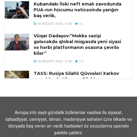
Kubandakı İlski neft emalı zavodunda
PUA-nın hücumu nəticəsində yanğın
baş verib,
08 AVQUST 2026 / 8:56
12
Vüqar Dadaşov:”Məkkə sazişi
gələcəkdə qlobal miqyasda yeni siyasi
və hərbi platformanın əsasına çevrilə
bilər”
08 AVQUST 2026 / 8:48
141
TASS: Rusiya Silahlı Qüvvələri Xarkov
yaxınlığında Ukrayna Silahlı
Qüvvələrinin millətçilərini təlimatçılar
arasından məhv edib.
08 AVQUST 2026 / 8:34
2
Pakistanın Baş naziri Şərif Məkkə Birgə
Avropa.info saytı gündəlik bülletenlər vasitəsi ilə siyasət,
Müdafiə Sazişini imzalamaqdan şərəf
iqtisadiyyat, cəmiyyət, idman, mədəniyyət sahələri üzrə ölkədə və
duyduğunu bildirib
dünyada baş verən ən vacib hadisələri öz oxucularına operativ
08 AVQUST 2026 / 7:53
10
şəkildə çatdırır.