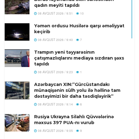
qadın meyiti tapıldı
08 AVQUST 2026 / 9:51
10
Yəmən ordusu Husilərə qarşı əməliyyat
keçirib
08 AVQUST 2026 / 9:40
7
Trampın yeni təyyarəsinın
çatışmazlıqlarını mediaya sızdıran şəxs
tapıldı
08 AVQUST 2026 / 9:23
1
Azərbaycan XIN:”Gürcüstandakı
münaqişənin sülh yolu ilə həllinə tam
dəstəyimizi bir daha təsdiqləyirik”
08 AVQUST 2026 / 9:14
6
Rusiya Ukrayna Silahlı Qüvvələrinə
məxsus 397 PUA-nı vurub
08 AVQUST 2026 / 9:05
9