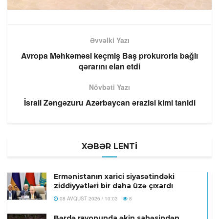
Əvvəlki Yazı
Avropa Məhkəməsi keçmiş Baş prokurorla bağlı
qərarını elan etdi
Növbəti Yazı
İsrail Zəngəzuru Azərbaycan ərazisi kimi tanidi
XƏBƏR LENTİ
Ermənistanın xarici siyasətindəki
ziddiyyətləri bir daha üzə çıxardı
08 AVQUST 2026 / 10:03
8
Bərdə rayonunda əkin sahəsindən