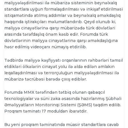
maliyyələşdirilməsi ilə mübarizə sisteminin beynəlxalq
standartlara uyğun formalaşdırılması və inkişaf etdirilməsi
istiqamətində atılmış addımlar və beynəlxalq əməkdaşlıq
haqqında iştirakçıları məlumatlandırıb. Qeyd olunub ki,
maliyyə cinayətlərinə qarşı mübarizədə türk dövlətləri
arasında tərəfdaşlıq önəm kəsb edir. Forumda türk
dövlətlərinin maliyyə cinayətlərinə qarşı əməkdaşlığına
həsr edilmiş videoçarx nümayiş etdirilib.
Tədbirdə maliyyə kəşfiyyatı orqanlarının rəhbərləri təmsil
etdikləri ölkələrin cinayət yolu ilə əldə edilən əmlakın
leqallaşdırılması və terrorçuluğun maliyyələşdirilməsi ilə
mübarizə təcrübəsi barədə çıxış ediblər.
Forumda MMX tərəfindən tətbiq olunan qabaqcıl
texnologiyalar və süni zəka əsasında hazırlanmış Şübhəli
Əməliyyatların Monitorinqi Sistemi (ŞƏMS) təqdim edilib.
Proqram təminatı 17 moduldan ibarətdir.
Bu yeni proqram təminatında müasir standartlara cavab