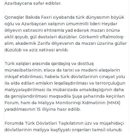
Azərbaycana səfər ediblər.
Qonaqlar Bakıda Fəxri xiyabanda türk dünyasının böyük
oğlu və Azərbaycan xalqının ümummilli lideri Heydər
Əliyevin xatirəsini ehtiramla yad edərək məzarı önünə
əklil qoyub, gül dəstələri düzüblər. Görkəmli oftalmoloq-
alim, akademik Zərifə Əliyevanın da məzarı üzərinə güllər
düzülüb və əziz xatirəsi anılıb.
Türk xalqları arasında qardaşlıq və dostluq
münasibətlərinin, eləcə də tarixi və mədəni əlaqələrin
inkişaf etdirilməsi, habelə türk dövlətlərinin cinayət yolu
ilə əldə edilən əmlakın leqallaşdırılması və terrorçuluğun
maliyyələşdirilməsi ilə mübarizədə əməkdaşlığının daha
da genişləndirilməsi məqsədilə Şuşa şəhərində keçirilən
Forum, həm də Maliyyə Monitorinqi Xidmətinin (MMX)
yaradılmasının 15 illiyinə həsr edilib.
Forumda Türk Dövlətləri Təşkilatının üzv və müşahidəçi
dövlətlərinin maliyyə kəşfiyyatı orqanları təmsil olunub.