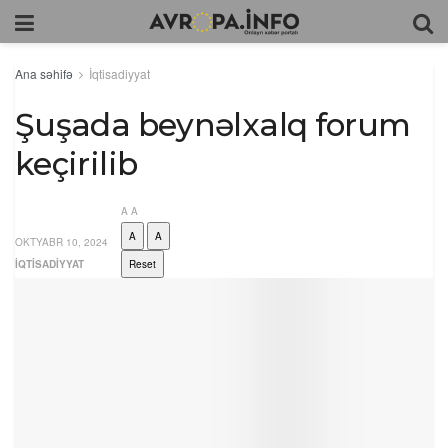
Ana səhifə
İqtisadiyyat
Şuşada beynəlxalq forum
keçirilib
A
A
A
A
OKTYABR 10, 2024
İQTISADIYYAT
Reset