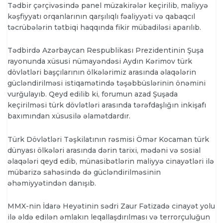
Tədbir çərçivəsində panel müzakirələr keçirilib, maliyyə
kəşfiyyatı orqanlarının qarşılıqlı fəaliyyəti və qabaqcıl
təcrübələrin tətbiqi haqqında fikir mübadiləsi aparılıb.
Tədbirdə Azərbaycan Respublikası Prezidentinin Şuşa
rayonunda xüsusi nümayəndəsi Aydın Kərimov türk
dövlətləri başçılarının ölkələrimiz arasında əlaqələrin
gücləndirilməsi istiqamətində təşəbbüslərinin önəmini
vurğulayıb. Qeyd edilib ki, forumun azad Şuşada
keçirilməsi türk dövlətləri arasında tərəfdaşlığın inkişafı
baxımından xüsusilə əlamətdardır.
Türk Dövlətləri Təşkilatının rəsmisi Ömər Kocaman türk
dünyası ölkələri arasında dərin tarixi, mədəni və sosial
əlaqələri qeyd edib, münasibətlərin maliyyə cinayətləri ilə
mübarizə sahəsində də gücləndirilməsinin
əhəmiyyətindən danışıb.
MMX-nin İdarə Heyətinin sədri Zaur Fətizadə cinayət yolu
ilə əldə edilən əmlakın leqallaşdırılması və terrorçuluğun