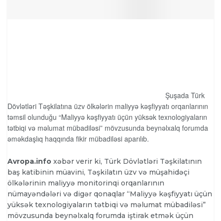
Şuşada Türk
Dövlətləri Təşkilatına üzv ölkələrin maliyyə kəşfiyyatı orqanlarının
təmsil olunduğu “Maliyyə kəşfiyyatı üçün yüksək texnologiyaların
tətbiqi və məlumat mübadiləsi” mövzusunda beynəlxalq forumda
əməkdaşlıq haqqında fikir mübadiləsi aparılıb.
Avropa.info
xəbər verir ki, Türk Dövlətləri Təşkilatının
baş katibinin müavini, Təşkilatın üzv və müşahidəçi
ölkələrinin maliyyə monitorinqi orqanlarının
nümayəndələri və digər qonaqlar “Maliyyə kəşfiyyatı üçün
yüksək texnologiyaların tətbiqi və məlumat mübadiləsi”
mövzusunda beynəlxalq forumda iştirak etmək üçün