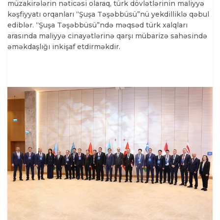
müzakirələrin nəticəsi olaraq, türk dövlətlərinin maliyyə
kəşfiyyatı orqanları “Şuşa Təşəbbüsü”nü yekdilliklə qəbul
ediblər. “Şuşa Təşəbbüsü”ndə məqsəd türk xalqları
arasında maliyyə cinayətlərinə qarşı mübarizə sahəsində
əməkdaşlığı inkişaf etdirməkdir.