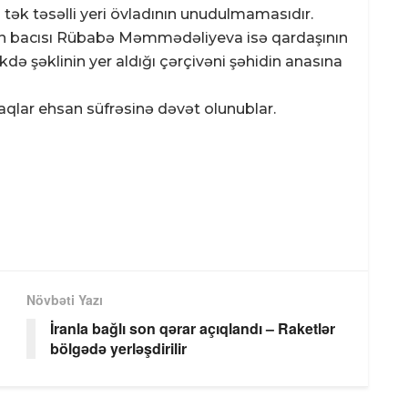
tək təsəlli yeri övladının unudulmamasıdır.
n bacısı Rübabə Məmmədəliyeva isə qardaşının
kdə şəklinin yer aldığı çərçivəni şəhidin anasına
naqlar ehsan süfrəsinə dəvət olunublar.
Növbəti Yazı
İranla bağlı son qərar açıqlandı – Raketlər
bölgədə yerləşdirilir