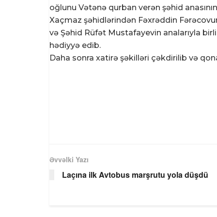
oğlunu Vətənə qurban verən şəhid anasının 
Xaçmaz şəhidlərindən Fəxrəddin Fərəcovu
və Şəhid Rüfət Mustafayevin analarıyla birli
hədiyyə edib.
Daha sonra xatirə şəkilləri çəkdirilib və qo
Əvvəlki Yazı
Laçına ilk Avtobus marşrutu yola düşdü