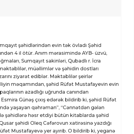
Sumqayıt şəhidlərindən evin tək övladı Şəhid
dən 4 il ötür. Anım mərasimində AYB- üzvü,
ğmaları, Sumqayıt sakinləri, Qubadlı r. İcra
məktəblilər, müəllimlər və şəhidin dostları
ını ziyarət ediblər. Məktəblilər şeirlər
hidliyin məqamından, şəhid Rüfət Mustafayevin evin
paqlarının azadlığı uğrunda canından
Esmira Günəş çıxış edərək bildirib ki, şəhid Rüfət
əsində yaşayan qəhrəman”, “Cənnətdən gələn
ə şəhidlərə həsr etdiyi bütün kitablarda şəhid
usar şəhidi Oleq Cəfərovun xatirəsinə yazdığı
fət Mustafayevə yer ayırıb. O bildirib ki, yeganə