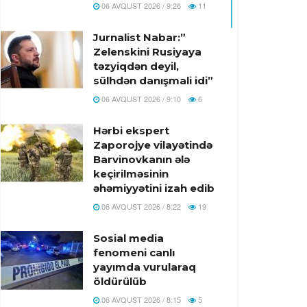
06 AVQUST 2026 / 9:26
11
Jurnalist Nabar:”
Zelenskini Rusiyaya
təzyiqdən deyil,
sülhdən danışmali idi”
06 AVQUST 2026 / 9:10
6
Hərbi ekspert
Zaporojye vilayətində
Barvinovkanın ələ
keçirilməsinin
əhəmiyyətini izah edib
06 AVQUST 2026 / 8:22
19
Sosial media
fenomeni canlı
yayımda vurularaq
öldürülüb
06 AVQUST 2026 / 8:15
5