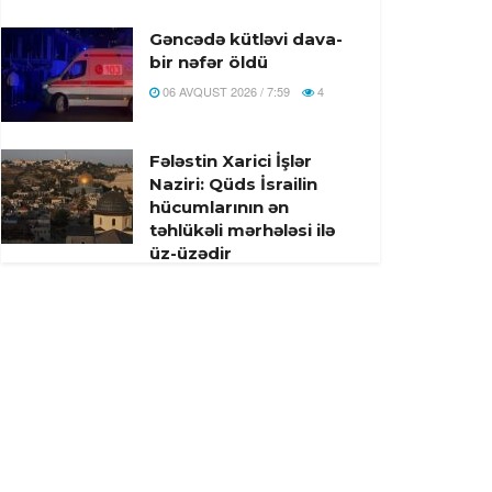
Gəncədə kütləvi dava-
bir nəfər öldü
06 AVQUST 2026 / 7:59
4
Fələstin Xarici İşlər
Naziri: Qüds İsrailin
hücumlarının ən
təhlükəli mərhələsi ilə
üz-üzədir
05 AVQUST 2026 / 18:42
16
İsrail əsgərləri
Hizbullahı Livanın
cənubunda atəşkəsi
pozmaqda ittiham
edib
05 AVQUST 2026 / 18:22
7