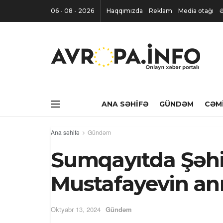
06 - 08 - 2026
Haqqımızda
Reklam
Media otağı
Ə
ANA SƏHIFƏ
GÜNDƏM
CƏM
Ana səhifə
Gündəm
Sumqayıtda Şəhi
Mustafayevin an
Oktyabr 13, 2024
Gündəm