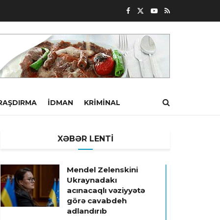
RAŞDIRMA
İDMAN
KRIMINAL
XƏBƏR LENTİ
Mendel Zelenskini
Ukraynadakı
acınacaqlı vəziyyətə
görə cavabdeh
adlandırıb