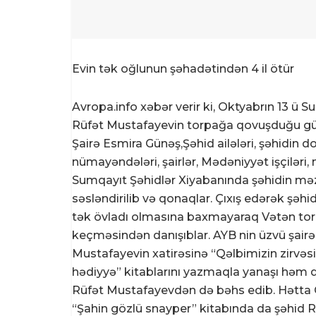
Evin tək oğlunun şəhadətindən 4 il ötür
Avropa.info xəbər verir ki, Oktyabrın 13 ü 
Rüfət Mustafayevin torpağa qovuşduğu gün
Şairə Esmira Günəş,Şəhid ailələri, şəhidin do
nümayəndələri, şairlər, Mədəniyyət işçiləri, 
Sumqayıt Şəhidlər Xiyabanında şəhidin məzar
səsləndirilib və qonaqlar. Çıxış edərək şə
tək övladı olmasına baxmayaraq Vətən tor
keçməsindən danışıblar. AYB nin üzvü şairə 
Mustafayevin xatirəsinə “Qəlbimizin zirv
hədiyyə” kitablarını yazmaqla yanaşı həm d
Rüfət Mustafayevdən də bəhs edib. Hətta Q
“Şahin gözlü snayper” kitabında da şəhid Rü