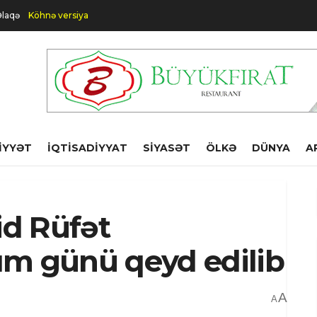
laqə
Köhnə versiya
IYYƏT
İQTISADIYYAT
SIYASƏT
ÖLKƏ
DÜNYA
A
d Rüfət
ım günü qeyd edilib
A
A