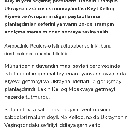
ABŞ-ın yeni seçilmiş prezidenti Donald Trampın
Ukrayna üzrə xüsusi nümayəndəsi Keyt Kelloq
Kiyevə və Avropanın digər paytaxtlarına
planlaşdırılan səfərini yanvarın 20-də Trampın
andiçmə mərasimindən sonraya təxirə salıb.
Avropa.info Reuters-ə istinadla xəbər verir ki, bunu
dörd məlumatlı mənbə bildirib.
Müharibənin dayandırılması səyləri çərçivəsində
istefada olan general-leytenant yanvarın əvvəlində
Kiyevə getməyi və Ukrayna liderləri ilə görüşməyi
planlaşdırırdı. Lakin Kelloq Moskvaya getməyi
nəzərdə tutmurdu.
Səfərin təxirə salınmasına qərar verilməsinin
səbəbləri məlum deyil. Nə Kelloq, nə də Ukraynanın
Vaşinqtondakı səfirliyi iddiaya şərh verib