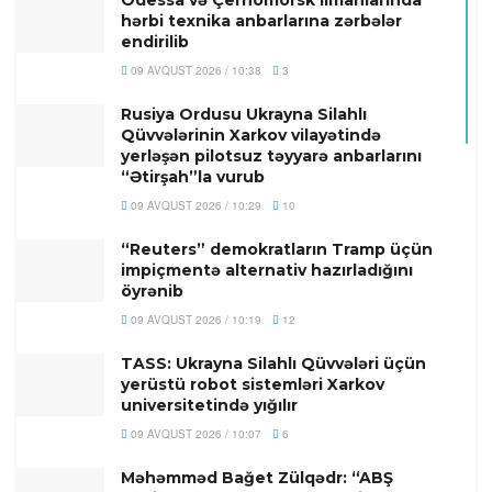
hərbi texnika anbarlarına zərbələr
endirilib
09 AVQUST 2026 / 10:38
3
Rusiya Ordusu Ukrayna Silahlı
Qüvvələrinin Xarkov vilayətində
yerləşən pilotsuz təyyarə anbarlarını
“Ətirşah”la vurub
09 AVQUST 2026 / 10:29
10
“Reuters” demokratların Tramp üçün
impiçmentə alternativ hazırladığını
öyrənib
09 AVQUST 2026 / 10:19
12
TASS: Ukrayna Silahlı Qüvvələri üçün
yerüstü robot sistemləri Xarkov
universitetində yığılır
09 AVQUST 2026 / 10:07
6
Məhəmməd Bağet Zülqədr: “ABŞ