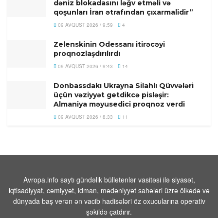
dəniz blokadasını ləğv etməli və
qoşunları İran ətrafından çıxarmalidir”
09 AVQUST 2026 / 9:59
4
Zelenskinin Odessanı itirəcəyi
proqnozlaşdırılırdı
09 AVQUST 2026 / 9:43
14
Donbassdakı Ukrayna Silahlı Qüvvələri
üçün vəziyyət getdikcə pisləşir:
Almaniya məyusedici proqnoz verdi
09 AVQUST 2026 / 8:33
11
Qaziantepdə 4,5 bal gücündə zəlzələ
baş verib
09 AVQUST 2026 / 8:02
14
Türkiyənin məşhur müğənnisi vəfat
Avropa.info saytı gündəlik bülletenlər vasitəsi ilə siyasət,
edib
iqtisadiyyat, cəmiyyət, idman, mədəniyyət sahələri üzrə ölkədə və
dünyada baş verən ən vacib hadisələri öz oxucularına operativ
09 AVQUST 2026 / 7:49
11
şəkildə çatdırır.