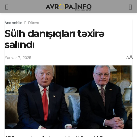
Ana səhifə
Dünya
Sülh danışıqları təxirə
salındı
A
Yanvar 7, 2025
A