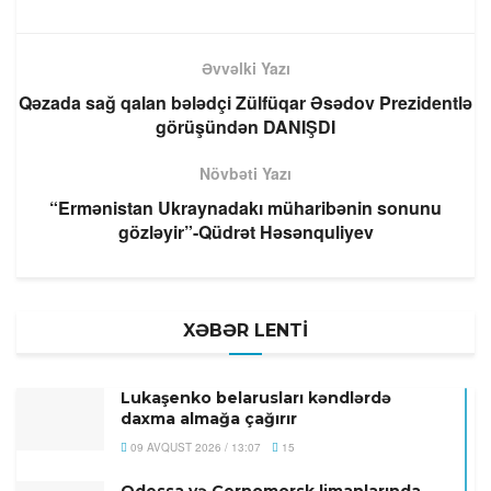
Əvvəlki Yazı
Qəzada sağ qalan bələdçi Zülfüqar Əsədov Prezidentlə
görüşündən DANIŞDI
Növbəti Yazı
“Ermənistan Ukraynadakı müharibənin sonunu
gözləyir”-Qüdrət Həsənquliyev
XƏBƏR LENTİ
Lukaşenko belarusları kəndlərdə
daxma almağa çağırır
09 AVQUST 2026 / 13:07
15
Odessa və Çernomorsk limanlarında