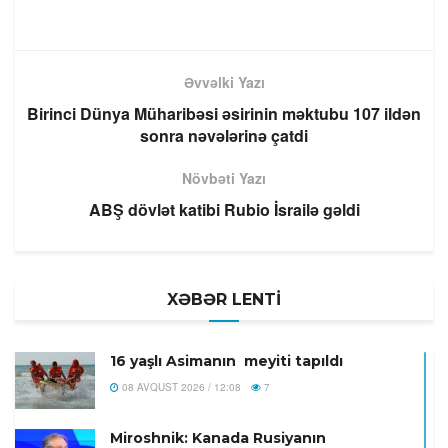
Əvvəlki Yazı
Birinci Dünya Müharibəsi əsirinin məktubu 107 ildən
sonra nəvələrinə çatdi
Növbəti Yazı
ABŞ dövlət katibi Rubio İsrailə gəldi
XƏBƏR LENTİ
16 yaşlı Asimanın meyiti tapıldı
08 AVQUST 2026 / 12:08
7
Miroshnik: Kanada Rusiyanın