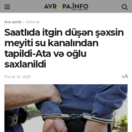
Ana səhifə
Kriminal
Saatlıda itgin düşən şəxsin
meyiti su kanalından
tapildi-Ata və oğlu
saxlanildi
A
Fevral 16, 2025
A