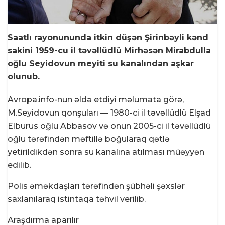
Saatlı rayonununda itkin düşən Şirinbəyli kənd
sakini 1959-cu il təvəllüdlü Mirhəsən Mirabdulla
oğlu Seyidovun meyiti su kanalından aşkar
olunub.
Avropa.info-nun əldə etdiyi məlumata görə,
M.Seyidovun qonşuları — 1980-ci il təvəllüdlü Elşad
Elburus oğlu Abbasov və onun 2005-ci il təvəllüdlü
oğlu tərəfindən məftillə boğularaq qətlə
yetirildikdən sonra su kanalına atılması müəyyən
edilib.
Polis əməkdaşları tərəfindən şübhəli şəxslər
saxlanılaraq istintaqa təhvil verilib.
Araşdırma aparılır