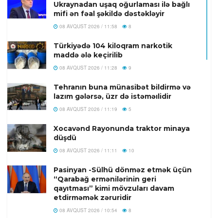
Ukraynadan uşaq oğurlaması ilə bağlı
mifi ən fəal şəkildə dəstəkləyir
08 AVQUST 2026 / 11:58
8
Türkiyədə 104 kiloqram narkotik
maddə ələ keçirilib
08 AVQUST 2026 / 11:28
9
Tehranın buna münasibət bildirmə və
lazım gələrsə, üzr də istəməılidir
08 AVQUST 2026 / 11:19
5
Xocavənd Rayonunda traktor minaya
düşdü
08 AVQUST 2026 / 11:11
10
Pasinyan -Sülhü dönməz etmək üçün
“Qarabağ ermənilərinin geri
qayıtması” kimi mövzuları davam
etdirməmək zəruridir
08 AVQUST 2026 / 10:54
8