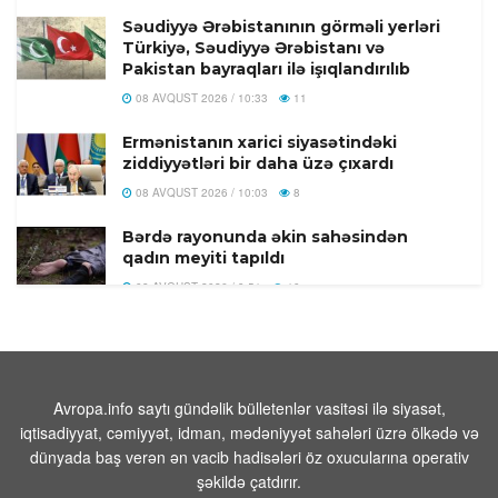
Səudiyyə Ərəbistanının görməli yerləri
Türkiyə, Səudiyyə Ərəbistanı və
Pakistan bayraqları ilə işıqlandırılıb
08 AVQUST 2026 / 10:33
11
Ermənistanın xarici siyasətindəki
ziddiyyətləri bir daha üzə çıxardı
08 AVQUST 2026 / 10:03
8
Bərdə rayonunda əkin sahəsindən
qadın meyiti tapıldı
08 AVQUST 2026 / 9:51
10
Yəmən ordusu Husilərə qarşı əməliyyat
keçirib
08 AVQUST 2026 / 9:40
7
Avropa.info saytı gündəlik bülletenlər vasitəsi ilə siyasət,
Trampın yeni təyyarəsinın
iqtisadiyyat, cəmiyyət, idman, mədəniyyət sahələri üzrə ölkədə və
çatışmazlıqlarını mediaya sızdıran şəxs
dünyada baş verən ən vacib hadisələri öz oxucularına operativ
tapıldı
şəkildə çatdırır.
08 AVQUST 2026 / 9:23
1