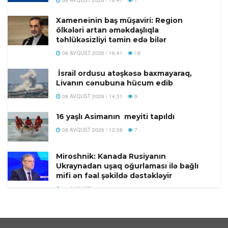
08 AVQUST 2026 / 16:47
1
Xameneinin baş müşaviri: Region
ölkələri artan əməkdaşlıqla
təhlükəsizliyi təmin edə bilər
08 AVQUST 2026 / 16:41
18
İsrail ordusu atəşkəsə baxmayaraq,
Livanın cənubuna hücum edib
08 AVQUST 2026 / 14:31
9
16 yaşlı Asimanın meyiti tapıldı
08 AVQUST 2026 / 12:08
7
Miroshnik: Kanada Rusiyanın
Ukraynadan uşaq oğurlaması ilə bağlı
mifi ən fəal şəkildə dəstəkləyir
08 AVQUST 2026 / 11:58
8
Türkiyədə 104 kiloqram narkotik
maddə ələ keçirilib