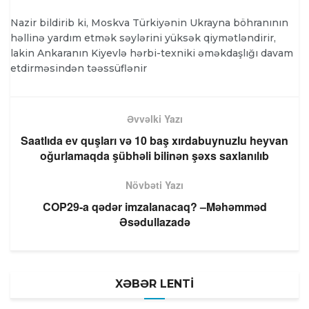
Nazir bildirib ki, Moskva Türkiyənin Ukrayna böhranının
həllinə yardım etmək səylərini yüksək qiymətləndirir,
lakin Ankaranın Kiyevlə hərbi-texniki əməkdaşlığı davam
etdirməsindən təəssüflənir
Əvvəlki Yazı
Saatlıda ev quşları və 10 baş xırdabuynuzlu heyvan
oğurlamaqda şübhəli bilinən şəxs saxlanılıb
Növbəti Yazı
COP29-a qədər imzalanacaq? –Məhəmməd
Əsədullazadə
XƏBƏR LENTİ