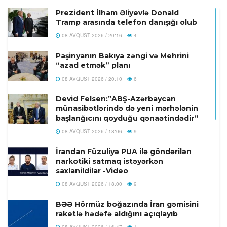
Prezident İlham Əliyevlə Donald
Tramp arasında telefon danışığı olub
08 AVQUST 2026 / 20:16
4
Paşinyanın Bakıya zəngi və Mehrini
“azad etmək” planı
08 AVQUST 2026 / 20:10
6
Devid Felsen:”ABŞ-Azərbaycan
münasibətlərində də yeni mərhələnin
başlanğıcını qoyduğu qənaətindədir”
08 AVQUST 2026 / 18:06
9
İrandan Füzuliyə PUA ilə göndərilən
narkotiki satmaq istəyərkən
saxlanildilar -Video
08 AVQUST 2026 / 18:00
9
BƏƏ Hörmüz boğazında İran gəmisini
raketlə hədəfə aldığını açıqlayıb