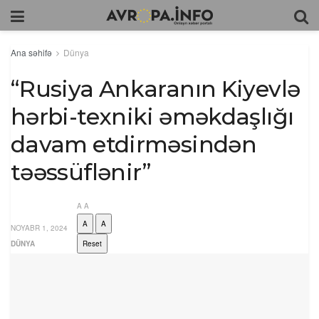
Ana səhifə
Dünya
“Rusiya Ankaranın Kiyevlə
hərbi-texniki əməkdaşlığı
davam etdirməsindən
təəssüflənir”
A
A
A
A
NOYABR 1, 2024
DÜNYA
Reset