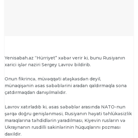
Yenisabah.az “Hürriyet” xəbər verir ki, bunu Rusiyanın
xarici işlər naziri Sergey Lavrov bildirib.
Onun fikrincə, müvəqqəti atəşkəsdən deyil,
münaqişənin əsas səbəblərini aradan qaldırmaqla sona
çatdırmaqdan danışılmalıdır.
Lavrov xatırladıb ki, əsas səbəblər arasında NATO-nun
şərqə doğru genişlənməsi, Rusiyanın həyati təhlükəsizlik
maraqlarına təhdidlərin yaradılması, Kiyevin rusların və
Ukraynanın rusdilli sakinlərinin hüquqlarını pozması
daxildir.