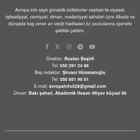
08 AVQUST 2026 / 11:28
9
Avropa.info saytı gündəlik bülletenlər vasitəsi ilə siyasət,
Tehranın buna münasibət bildirmə və
iqtisadiyyat, cəmiyyət, idman, mədəniyyət sahələri üzrə ölkədə və
lazım gələrsə, üzr də istəməılidir
dünyada baş verən ən vacib hadisələri öz oxucularına operativ
08 AVQUST 2026 / 11:19
5
şəkildə çatdırır.
Xocavənd Rayonunda traktor minaya
düşdü
08 AVQUST 2026 / 11:11
10
Direktor:
Ruslan Bəşirli
Tel:
050 291 24 88
Pasinyan -Sülhü dönməz etmək üçün
Baş redaktor:
Şirvani Hümmətoğlu
“Qarabağ ermənilərinin geri
Tel:
050 851 90 51
qayıtması” kimi mövzuları davam
E-mail:
avropainfo528@gmail.com
etdirməmək zəruridir
Ünvan:
Bakı şəhəri, Akademik Həsən Əliyev küçəsi 96
08 AVQUST 2026 / 10:54
11
Səudiyyə Ərəbistanının görməli yerləri
Türkiyə, Səudiyyə Ərəbistanı və
Pakistan bayraqları ilə işıqlandırılıb
08 AVQUST 2026 / 10:33
11
Ermənistanın xarici siyasətindəki