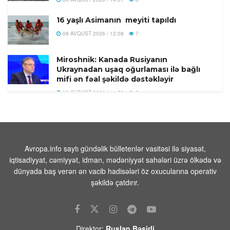
16 yaşlı Asimanın meyiti tapıldı
08 AVQUST 2026 / 12:08
7
Miroshnik: Kanada Rusiyanın
Ukraynadan uşaq oğurlaması ilə bağlı
mifi ən fəal şəkildə dəstəkləyir
08 AVQUST 2026 / 11:58
8
Türkiyədə 104 kiloqram narkotik
maddə ələ keçirilib
08 AVQUST 2026 / 11:28
9
Avropa.info saytı gündəlik bülletenlər vasitəsi ilə siyasət,
Tehranın buna münasibət bildirmə və
iqtisadiyyat, cəmiyyət, idman, mədəniyyət sahələri üzrə ölkədə və
lazım gələrsə, üzr də istəməılidir
dünyada baş verən ən vacib hadisələri öz oxucularına operativ
08 AVQUST 2026 / 11:19
5
şəkildə çatdırır.
Xocavənd Rayonunda traktor minaya
düşdü
08 AVQUST 2026 / 11:11
10
Direktor:
Ruslan Bəşirli