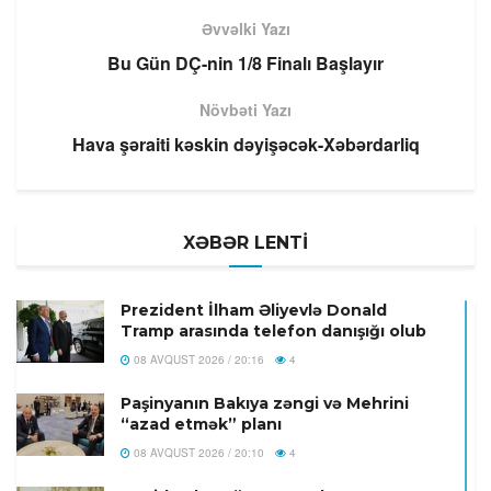
Əvvəlki Yazı
Bu Gün DÇ-nin 1/8 Finalı Başlayır
Növbəti Yazı
Hava şəraiti kəskin dəyişəcək-Xəbərdarliq
XƏBƏR LENTİ
Prezident İlham Əliyevlə Donald
Tramp arasında telefon danışığı olub
08 AVQUST 2026 / 20:16
4
Paşinyanın Bakıya zəngi və Mehrini
“azad etmək” planı
08 AVQUST 2026 / 20:10
4