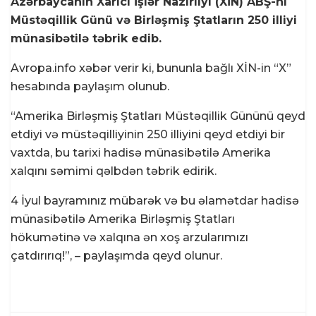
Azərbaycanın Xarici İşlər Nazirliyi (XİN) ABŞ-ni
Müstəqillik Günü və Birləşmiş Ştatların 250 illiyi
münasibətilə təbrik edib.
Avropa.info xəbər verir ki, bununla bağlı XİN-in “X”
hesabında paylaşım olunub.
“Amerika Birləşmiş Ştatları Müstəqillik Gününü qeyd
etdiyi və müstəqilliyinin 250 illiyini qeyd etdiyi bir
vaxtda, bu tarixi hadisə münasibətilə Amerika
xalqını səmimi qəlbdən təbrik edirik.
4 İyul bayramınız mübarək və bu əlamətdar hadisə
münasibətilə Amerika Birləşmiş Ştatları
hökumətinə və xalqına ən xoş arzularımızı
çatdırırıq!”, – paylaşımda qeyd olunur.