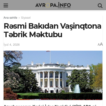
Ana səhifə
Siyasət
Rəsmi Bakıdan Vaşinqtona
Təbrik Məktubu
A
İyul 4, 2026
A