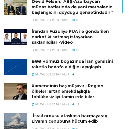
Devid Felsen:”ABŞ-Azərbaycan
münasibətlərində də yeni mərhələnin
başlanğıcını qoyduğu qənaətindədir”
08 AVQUST 2026 / 18:06
9
İrandan Füzuliyə PUA ilə göndərilən
narkotiki satmaq istəyərkən
saxlanildilar -Video
08 AVQUST 2026 / 18:00
9
BƏƏ Hörmüz boğazında İran gəmisini
raketlə hədəfə aldığını açıqlayıb
08 AVQUST 2026 / 16:47
1
Xameneinin baş müşaviri: Region
ölkələri artan əməkdaşlıqla
təhlükəsizliyi təmin edə bilər
08 AVQUST 2026 / 16:41
18
İsrail ordusu atəşkəsə baxmayaraq,
Livanın cənubuna hücum edib
08 AVQUST 2026 / 14:31
8