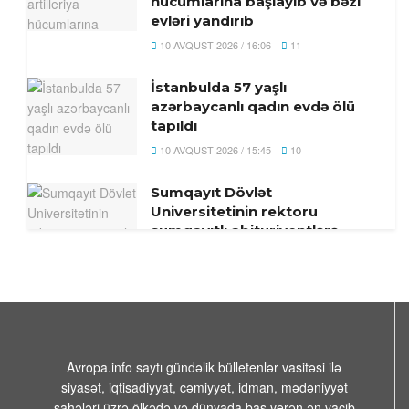
hücumlarına başlayıb və bəzi
evləri yandırıb
10 AVQUST 2026 / 16:06
11
İstanbulda 57 yaşlı
azərbaycanlı qadın evdə ölü
tapıldı
10 AVQUST 2026 / 15:45
10
Sumqayıt Dövlət
Universitetinin rektoru
sumqayıtlı abituriyentlərə
müraciət etdi – FOTO
10 AVQUST 2026 / 12:59
5
Elektron resurslar oxuculara
təqdim olunub
10 AVQUST 2026 / 10:47
7
Avropa.info saytı gündəlik bülletenlər vasitəsi ilə
siyasət, iqtisadiyyat, cəmiyyət, idman, mədəniyyət
sahələri üzrə ölkədə və dünyada baş verən ən vacib