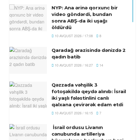
NYP: Ana ərinə qorxunc bir
video göndərdi, bundan
sonra ABŞ-da iki uşağı
öldürdü
10 AVQUST 2026 / 17:08
8
Qaradağ ərazisində dənizdə 2
qadın batib
10 AVQUST 2026 / 16:27
14
Qəzzada vəhşilik 3
fotoşəkildə qeydə alınıb: İsrail
iki yaşlı fələstinlini canlı
qalxana çevirərək edam etdi
10 AVQUST 2026 / 16:15
7
İsrail ordusu Livanın
cənubunda artilleriya