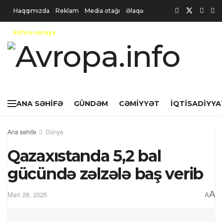
Haqqımızda
Reklam
Media otağı
Əlaqə
Köhnə versiya
ANA SƏHIFƏ
GÜNDƏM
CƏMIYYƏT
İQTISADIYYA
Ana səhifə
Dünya
Qazaxıstanda 5,2 bal
gücündə zəlzələ baş verib
A
Mart 28, 2025
A