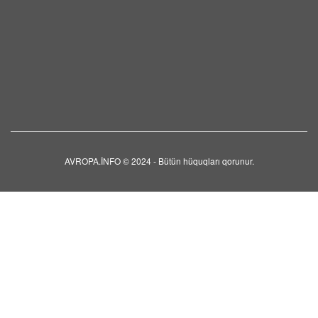
Yunanıstanın 106 fərqli
yerində Fələstinə azadlıq
mitinqləri keçirilib
10 AVQUST 2026 / 9:29
18
Zaqatala İcra başçısının
sürücüsü qəzada öldü
10 AVQUST 2026 / 9:22
12
AVROPA.İNFO © 2024 - Bütün hüquqları qorunur.
Polşa Ukraynada
korrupsiyanın ən populyar
forması adlandırıb
10 AVQUST 2026 / 9:18
16
Husilər Səudiyyənin
Yəməndəki qüvvələrinə
yenidən zərbə endiriblər
10 AVQUST 2026 / 9:07
3