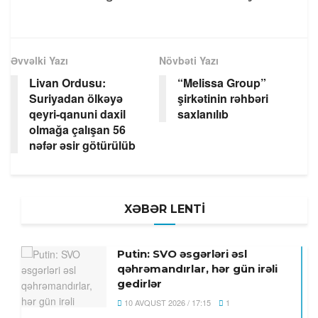
Əvvəlki Yazı
Növbəti Yazı
Livan Ordusu:
“Melissa Group”
Suriyadan ölkəyə
şirkətinin rəhbəri
qeyri-qanuni daxil
saxlanılıb
olmağa çalışan 56
nəfər əsir götürülüb
XƏBƏR LENTİ
Putin: SVO əsgərləri əsl
qəhrəmandırlar, hər gün irəli
gedirlər
10 AVQUST 2026 / 17:15
1