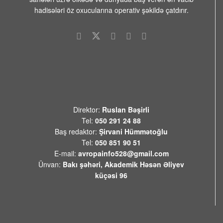
Tural İrfan: “ABŞ-ın dəstəyi
hadisələri öz oxucularına operativ şəkildə çatdırır.
kənar müdaxilələrin qarşısını
aldı”
10 AVQUST 2026 / 10:32
33
Samux rayonunda Kürdə
batan 17 yaşlı qızın meyiti
tapıldı
10 AVQUST 2026 / 10:27
12
Direktor:
Ruslan Bəşirli
Şimali Koreya Rusiyaya 50
Tel:
050 291 24 88
min əsgər göndərir
Baş redaktor:
Şirvani Hümmətoğlu
Tel:
050 851 90 51
10 AVQUST 2026 / 10:08
14
E-mail:
avropainfo528@gmail.com
Ünvan:
Bakı şəhəri, Akademik Həsən Əliyev
Kanadada nəzarətdən çıxan
küçəsi 96
meşə yanğınları səbəbindən
minlərlə insan təxliyə edilib
10 AVQUST 2026 / 10:01
17