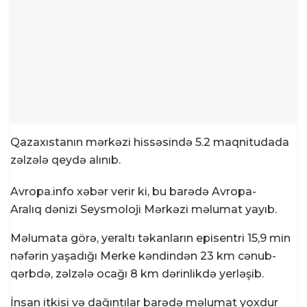
Qazaxıstanın mərkəzi hissəsində 5.2 maqnitudada
zəlzələ qeydə alınıb.
Avropa.info xəbər verir ki, bu barədə Avropa-
Aralıq dənizi Seysmoloji Mərkəzi məlumat yayıb.
Məlumata görə, yeraltı təkanların episentri 15,9 min
nəfərin yaşadığı Merke kəndindən 23 km cənub-
qərbdə, zəlzələ ocağı 8 km dərinlikdə yerləşib.
İnsan itkisi və dağıntılar barədə məlumat yoxdur