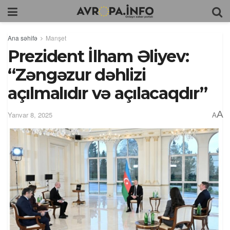
Ana səhifə
Manşet
Prezident İlham Əliyev:
“Zəngəzur dəhlizi
açılmalıdır və açılacaqdır”
A
Yanvar 8, 2025
A