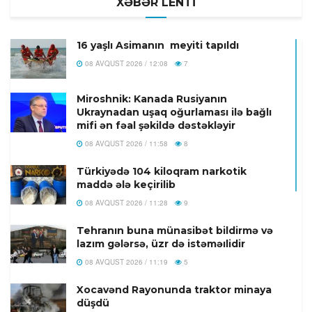
XƏBƏR LENTİ
16 yaşlı Asimanın meyiti tapıldı
08 AVQUST 2026 / 12:08
7
Miroshnik: Kanada Rusiyanın
Ukraynadan uşaq oğurlaması ilə bağlı
mifi ən fəal şəkildə dəstəkləyir
08 AVQUST 2026 / 11:58
8
Türkiyədə 104 kiloqram narkotik
maddə ələ keçirilib
08 AVQUST 2026 / 11:28
9
Tehranın buna münasibət bildirmə və
lazım gələrsə, üzr də istəməılidir
08 AVQUST 2026 / 11:19
5
Xocavənd Rayonunda traktor minaya
düşdü