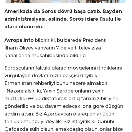
Amerikada da Soros dövrü başa çatıb. Bayden
administrasiyası, əslində, Soros idarə üsulu ilə
idarə olunurdu.
Avropa.info
bildirir ki, bu barədə Prezident
İlham Əliyev yanvarın 7-də yerli televiziya
kanallarına müsahibəsində bildirib.
Sorosçuların faktiki olaraq mövqelərini itirdiklərini
vurğulayan dövlətimizin başçısı deyib ki,
Ermənistan rəhbərliyi bunu nəzərə almalıdır.
“Nəzərə alsın ki, Yaxın Şərqdə onların yaxın
müttəfiqi Əsəd diktaturası artıq tarixin zibilliyinə
göndərilib və bu, davam edəcək, ona görə düzgün
addım atsın. Biz Azərbaycan olaraq onlar üçün
təhlükə mənbəyi deyilik. Biz istəyirik ki, Cənubi
Qafqazda sülh olsun, əməkdaşlıq olsun, onlar bizə