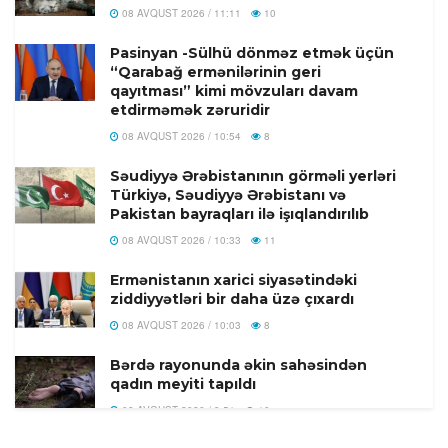
08 AVQUST 2026 / 11:11
10
Pasinyan -Sülhü dönməz etmək üçün
“Qarabağ ermənilərinin geri
qayıtması” kimi mövzuları davam
etdirməmək zəruridir
08 AVQUST 2026 / 10:54
8
Səudiyyə Ərəbistanının görməli yerləri
Türkiyə, Səudiyyə Ərəbistanı və
Pakistan bayraqları ilə işıqlandırılıb
08 AVQUST 2026 / 10:33
11
Ermənistanın xarici siyasətindəki
ziddiyyətləri bir daha üzə çıxardı
08 AVQUST 2026 / 10:03
8
Bərdə rayonunda əkin sahəsindən
qadın meyiti tapıldı
08 AVQUST 2026 / 9:51
10