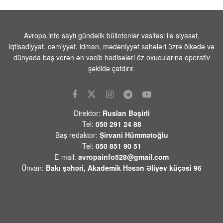
Yəmən ordusu Husilərə qarşı əməliyyat
keçirib
08 AVQUST 2026 / 9:40
7
Avropa.info saytı gündəlik bülletenlər vasitəsi ilə siyasət,
Trampın yeni təyyarəsinın
iqtisadiyyat, cəmiyyət, idman, mədəniyyət sahələri üzrə ölkədə və
çatışmazlıqlarını mediaya sızdıran şəxs
dünyada baş verən ən vacib hadisələri öz oxucularına operativ
tapıldı
şəkildə çatdırır.
08 AVQUST 2026 / 9:23
1
Azərbaycan XIN:”Gürcüstandakı
münaqişənin sülh yolu ilə həllinə tam
Direktor:
Ruslan Bəşirli
dəstəyimizi bir daha təsdiqləyirik”
Tel:
050 291 24 88
08 AVQUST 2026 / 9:14
6
Baş redaktor:
Şirvani Hümmətoğlu
Tel:
050 851 90 51
Rusiya Ukrayna Silahlı Qüvvələrinə
E-mail:
avropainfo528@gmail.com
məxsus 397 PUA-nı vurub
Ünvan:
Bakı şəhəri, Akademik Həsən Əliyev küçəsi 96
08 AVQUST 2026 / 9:05
9
Kubandakı İlski neft emalı zavodunda
PUA-nın hücumu nəticəsində yanğın
baş verib,
08 AVQUST 2026 / 8:56
13