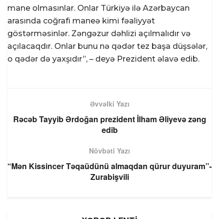
mane olmasınlar. Onlar Türkiyə ilə Azərbaycan
arasında coğrafi maneə kimi fəaliyyət
göstərməsinlər. Zəngəzur dəhlizi açılmalıdır və
açılacaqdır. Onlar bunu nə qədər tez başa düşsələr,
o qədər də yaxşıdır”, – deyə Prezident əlavə edib.
Əvvəlki Yazı
Rəcəb Tayyib Ərdoğan prezident İlham Əliyevə zəng
edib
Növbəti Yazı
“Mən Kissincer Təqaüdünü almaqdan qürur duyuram”-
Zurabişvili