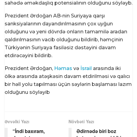
sahədə əməkdaşlıq potensialının olduğunu söyləyb.
Tramp: “İranla razılaşma tezliklə
əldə oluna bilər
Prezident Ərdoğan AB-nin Suriyaya qarşı
07 AVQUST 2026 / 7:32
12
sanksiyalarının dayandırılmasının çox uyğun
olduğunu və yeni dövrdə onların tamamilə aradan
UEFA FİFA təşkilatlarını boykot
qaldırılmasının vacib olduğunu bildirib, həmçinin
qərarından geri çəkilməyib
Türkiyənin Suriyaya fasiləsiz dəstəyini davam
06 AVQUST 2026 / 23:15
9
etdirəcəyini bildirib.
Prezident Ərdoğan,
Həmas
və
İsrail
arasında iki
Suriyanın paytaxtı Dəməşqdə
ölkə arasında atəşkəsin davam etdirilməsi və qalıcı
güclü partlayış: Ölən və
bir həll yolu tapılması üçün səylərin başlaması lazım
yaralananlar var
olduğunu söyləyib
06 AVQUST 2026 / 23:09
19
Zelenski Ceyhun Bayramovla
görüşüb -Video
Əvvəlki Yazı
Növbəti Yazı
06 AVQUST 2026 / 22:46
10
“İndi baxıram,
Ədirnədə biri boz