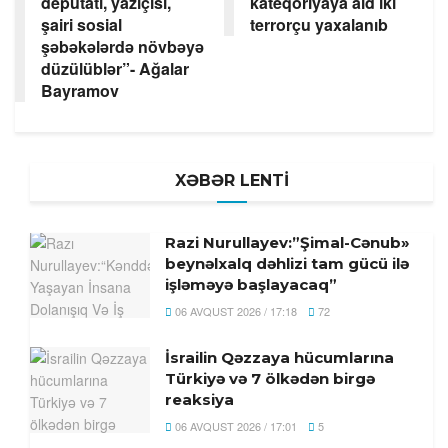
deputatı, yazıçısı,
kateqoriyaya aid iki
Romada İsrail və Livan arasında
şairi sosial
terrorçu yaxalanıb
danışıqların 7-ci raundu davam
şəbəkələrdə növbəyə
edir
düzülüblər”- Ağalar
06 AVQUST 2026 / 20:23
12
Bayramov
Rusiydan Bakıya uçan
azərbaycanlı iş adamı
aeroportda saxlanıldı
XƏBƏR LENTİ
06 AVQUST 2026 / 20:09
8
Razi Nurullayev:”Şimal-Cənub»
beynəlxalq dəhlizi tam gücü ilə
işləməyə başlayacaq”
06 AVQUST 2026 / 17:18
72
İsrailin Qəzzaya hücumlarına
Türkiyə və 7 ölkədən birgə
reaksiya
06 AVQUST 2026 / 17:01
5