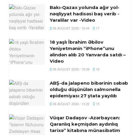
Bakı-Qazax yolunda ağır yol-
nəqliyyat hadisəsi baş verib -
Yaralilar var -Video
06 AVQUST 2026 / 16:44
17
18 yaşlı İbrahim Əbilov
Yeniyetmənin “iPhone”unu
əlindən alıb 20 Yanvarda satdı –
Video
06 AVQUST 2026 / 16:39
16
ABŞ-da jalapeno bibərinin səbəb
olduğu düşünülən salmonella
epidemiyası 27 ştata yayılıb
06 AVQUST 2026 / 13:22
15
Vüqar Dadaşov -Azərbaycan:
Qaranlıq keçmişdən aydınlıq
tarixə” kitabına münasibətim