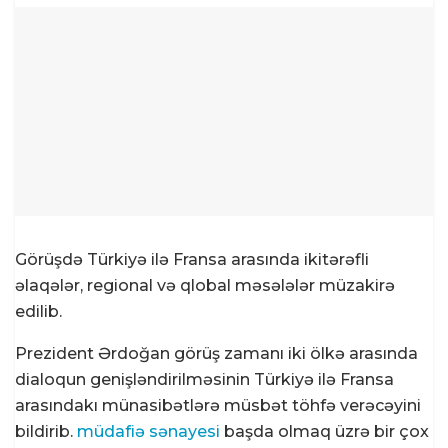
çatıb
07 AVQUST 2026 / 8:02
12
ABŞ prezidenti Tramp doğum
hüququ ilə vətəndaşlığa qoyulan
məhdudiyyətləri genişləndirən
sərəncamlar imzalayıb
07 AVQUST 2026 / 7:57
9
Təhsil naziri:Danimarkada
məktəblərdə süni intellektlə
saxtakarlığa qarşı şifahi müdafiə
Görüşdə Türkiyə ilə Fransa arasında ikitərəfli
tələb olunurdu
əlaqələr, regional və qlobal məsələlər müzakirə
07 AVQUST 2026 / 7:51
14
edilib.
Konqoda Ebola epidemiyası
Prezident Ərdoğan görüş zamanı iki ölkə arasında
böyüyür, Virus mutasiyaya
dialoqun genişləndirilməsinin Türkiyə ilə Fransa
uğramış ola bilər
arasındakı münasibətlərə müsbət töhfə verəcəyini
07 AVQUST 2026 / 7:44
11
bildirib.
müdafiə sənayesi
başda olmaq üzrə bir çox