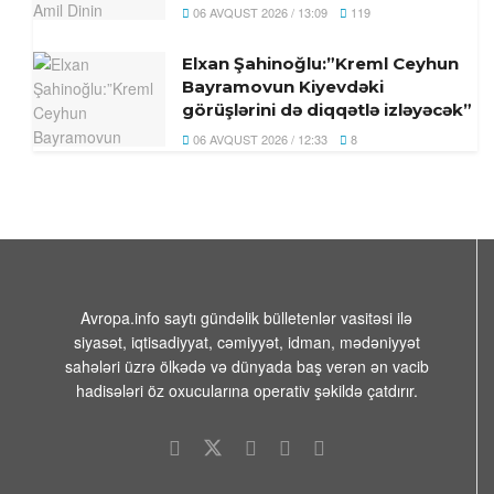
06 AVQUST 2026 / 13:09
119
Elxan Şahinoğlu:”Kreml Ceyhun
Bayramovun Kiyevdəki
görüşlərini də diqqətlə izləyəcək”
06 AVQUST 2026 / 12:33
8
Avropa.info saytı gündəlik bülletenlər vasitəsi ilə
siyasət, iqtisadiyyat, cəmiyyət, idman, mədəniyyət
sahələri üzrə ölkədə və dünyada baş verən ən vacib
hadisələri öz oxucularına operativ şəkildə çatdırır.