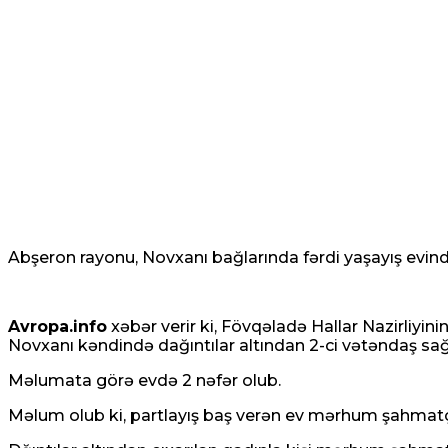
Abşeron rayonu, Novxanı bağlarında fərdi yaşayış evində
Avropa.info
xəbər verir ki, Fövqəladə Hallar Nazirliyin
Novxanı kəndində dağıntılar altından 2-ci vətəndaş sağ ç
Məlumata görə evdə 2 nəfər olub.
Məlum olub ki, partlayış baş verən ev mərhum şahmatç