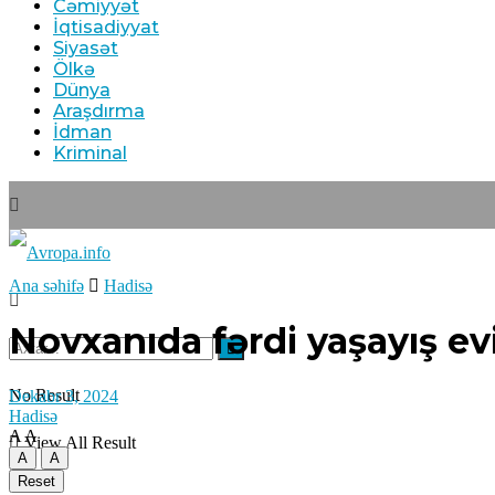
Cəmiyyət
İqtisadiyyat
Siyasət
Ölkə
Dünya
Araşdırma
İdman
Kriminal
Ana səhifə
Hadisə
Novxanıda fərdi yaşayış ev
No Result
Dekabr 3, 2024
Hadisə
A
A
View All Result
A
A
Reset