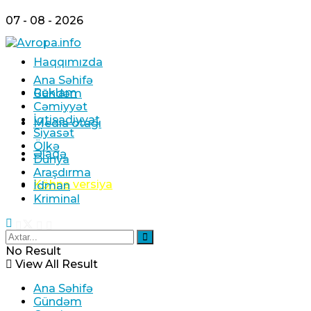
07 - 08 - 2026
Haqqımızda
Ana Səhifə
Reklam
Gündəm
Cəmiyyət
İqtisadiyyat
Media otağı
Siyasət
Ölkə
Əlaqə
Dünya
Araşdırma
Köhnə versiya
İdman
Kriminal
No Result
View All Result
Ana Səhifə
Gündəm