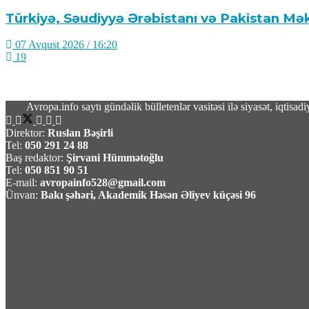
Türkiyə, Səudiyyə Ərəbistanı və Pakistan Mə
07 Avqust 2026 / 16:20
19
Avropa.info saytı gündəlik bülletenlər vasitəsi ilə siyasət, iqtis
Direktor:
Ruslan Bəşirli
Rusiyada Azərbaycan əsilli idmançıya hökm 
Tel:
050 291 24 88
Baş redaktor:
Şirvani Hümmətoğlu
Tel:
050 851 90 51
07 Avqust 2026 / 15:28
E-mail:
avropainfo528@gmail.com
16
Ünvan:
Bakı şəhəri, Akademik Həsən Əliyev küçəsi 96
Türkiyə, Səudiyyə Ərəbistanı və Pakistan üçt
07 Avqust 2026 / 11:06