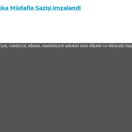
kkə Müdafiə Sazişi imzalandi
adiyyat, cəmiyyət, idman, mədəniyyət sahələri üzrə ölkədə və dünyada baş 
oxundu
ərəfli müdafiə sazişi imzalayacaq