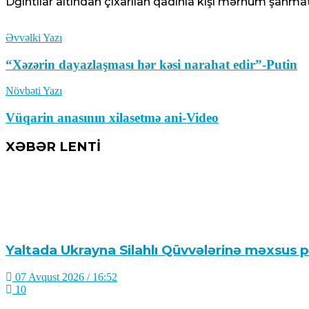
Dğıntılar altından çıxarılan qadınla kişi mərhum şahmat
Əvvəlki Yazı
“Xəzərin dayazlaşması hər kəsi narahat edir”-Putin
Növbəti Yazı
Vüqarin anasının xilasetmə ani-Video
XƏBƏR LENTİ
Yaltada Ukrayna Silahlı Qüvvələrinə məxsus pi
07 Avqust 2026 / 16:52
10