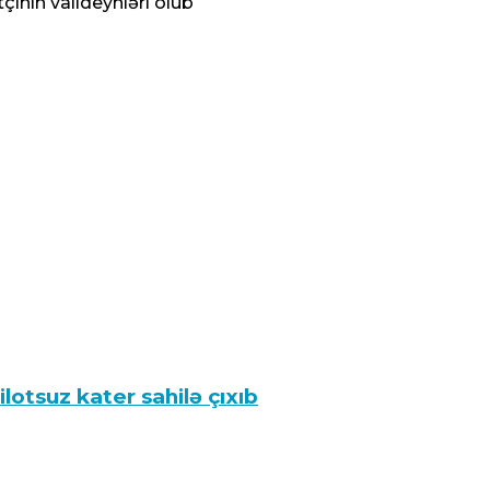
çının valideynləri olub
lotsuz kater sahilə çıxıb