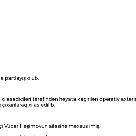
 partlayış olub.
in xilasediciləri tərəfindən həyata keçirilən operativ axt
ıxarılaraq xilas edilib.
ı Vüqar Həşimovun ailəsinə məxsus imiş.