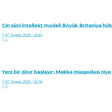
Çin süni intellekt modeli Böyük Britaniya hök
07 Avqust 2026 / 16:41
1
Yeni bir dövr başlayır: Məkkə müqaviləsi niyə
07 Avqust 2026 / 16:36
5