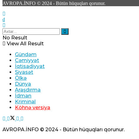
3
AVROPA.İNFO © 2024 - Bütün hüquqları qorunur.
No Result
Tərtər şəhərində ər və arvadın yanaraq öldüy
View All Result
Gündəm
07 Avqust 2026 / 10:18
Cəmiyyət
8
İqtisadiyyat
Siyasət
Ölkə
Dünya
Araşdırma
İdman
Beyləqanda 18 yaşlı gənc kanalda bataraq öl
Kriminal
Köhnə versiya
07 Avqust 2026 / 10:04
14
AVROPA.İNFO © 2024 - Bütün hüquqları qorunur.