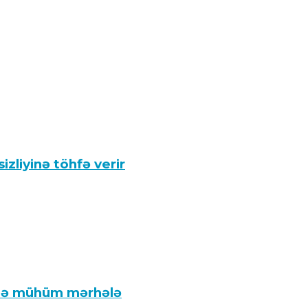
zliyinə töhfə verir
ində mühüm mərhələ