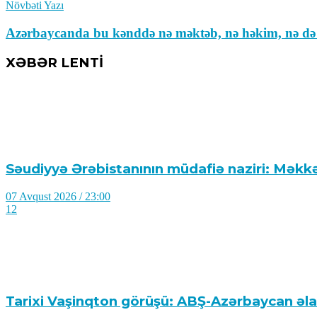
Növbəti Yazı
Azərbaycanda bu kənddə nə məktəb, nə həkim, nə də t
XƏBƏR LENTİ
Səudiyyə Ərəbistanının müdafiə naziri: Məkkə
07 Avqust 2026 / 23:00
12
Tarixi Vaşinqton görüşü: ABŞ-Azərbaycan əl