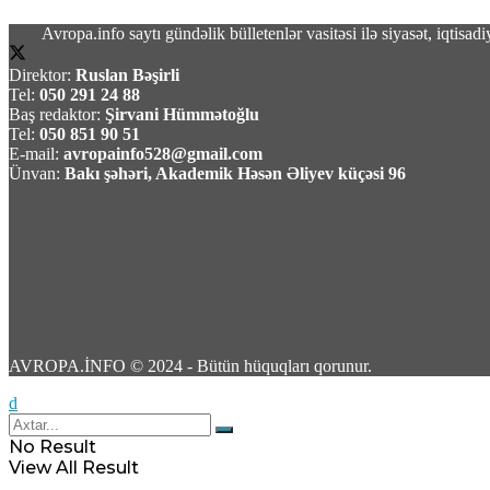
Avropa.info saytı gündəlik bülletenlər vasitəsi ilə siyasət, iqtis
Direktor:
Ruslan Bəşirli
Yeni bir dövr başlayır: Məkkə müqaviləsi niyə
Tel:
050 291 24 88
Baş redaktor:
Şirvani Hümmətoğlu
Tel:
050 851 90 51
07 Avqust 2026 / 16:36
E-mail:
avropainfo528@gmail.com
6
Ünvan:
Bakı şəhəri, Akademik Həsən Əliyev küçəsi 96
Türkiyə, Səudiyyə Ərəbistanı və Pakistan Mə
07 Avqust 2026 / 16:20
19
AVROPA.İNFO © 2024 - Bütün hüquqları qorunur.
No Result
View All Result