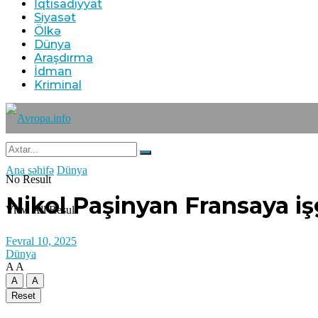
İqtisadiyyat
Siyasət
Ölkə
Dünya
Araşdırma
İdman
Kriminal
Ana səhifə
Dünya
No Result
Nikol Paşinyan Fransaya iş
View All Result
Fevral 10, 2025
Dünya
A
A
A
A
Reset