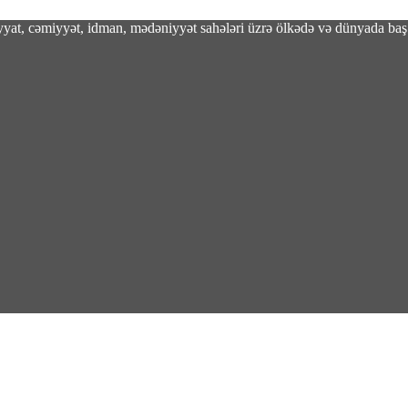
adiyyat, cəmiyyət, idman, mədəniyyət sahələri üzrə ölkədə və dünyada baş 
 vacibdir?
kkə Müdafiə Sazişi imzalandi