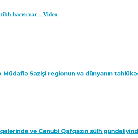
ibb bacısı var – Video
 Müdafiə Sazişi regionun və dünyanın təhlükəsi
aqələrində və Cənubi Qafqazın sülh gündəliy