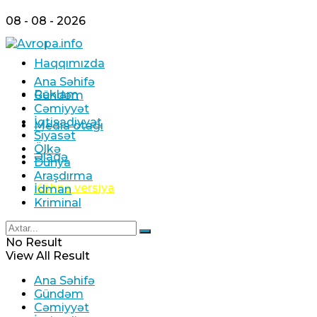
08 - 08 - 2026
Haqqımızda
Ana Səhifə
Reklam
Gündəm
Cəmiyyət
İqtisadiyyat
Media otağı
Siyasət
Ölkə
Əlaqə
Dünya
Araşdırma
Köhnə versiya
İdman
Kriminal
No Result
View All Result
Ana Səhifə
Gündəm
Cəmiyyət