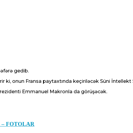
səfərə gedib.
 ki, onun Fransa paytaxtında keçiriləcək Süni İntellekt S
 Prezidenti Emmanuel Makronla da görüşəcək.
edin – FOTOLAR