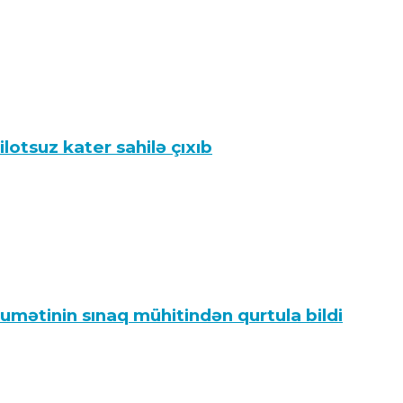
lotsuz kater sahilə çıxıb
umətinin sınaq mühitindən qurtula bildi