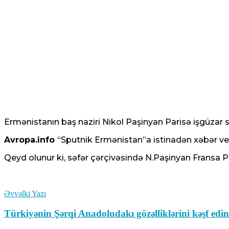
Ermənistanın baş naziri Nikol Paşinyan Parisə işgüzar 
Avropa.info
“Sputnik Ermənistan”a istinadən xəbər verir
Qeyd olunur ki, səfər çərçivəsində N.Paşinyan Fransa
Əvvəlki Yazı
Türkiyənin Şərqi Anadoludakı gözəlliklərini kəşf 