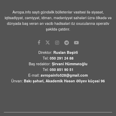
07 AVQUST 2026 / 10:18
8
Beyləqanda 18 yaşlı gənc kanalda
Avropa.info saytı gündəlik bülletenlər vasitəsi ilə siyasət,
bataraq ölüb
iqtisadiyyat, cəmiyyət, idman, mədəniyyət sahələri üzrə ölkədə və
dünyada baş verən ən vacib hadisələri öz oxucularına operativ
07 AVQUST 2026 / 10:04
14
şəkildə çatdırır.
Rusiya səmasında gecə ərzində 203
pilotsuz təyyarə vurulub
07 AVQUST 2026 / 9:54
21
Direktor:
Ruslan Bəşirli
Məhəmməd Əsədullazadə:
Tel:
050 291 24 88
“Azərbaycan-Ermənistan mövzusu
Baş redaktor:
Şirvani Hümmətoğlu
ATƏT üçün artıq qapalı səhifədir”
Tel:
050 851 90 51
07 AVQUST 2026 / 9:26
53
E-mail:
avropainfo528@gmail.com
Ünvan:
Bakı şəhəri, Akademik Həsən Əliyev küçəsi 96
Yekaterinburqdakı Wildberries
obyekti PUA hücumundan sonra
yanıb, yanğın söndürülür
07 AVQUST 2026 / 9:21
6
İsrailin diaspor naziri Çikli: Makron bizi
kürəyimizdən bıçaqladı