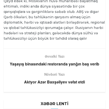
Qeyd edək ki, Moskvanın nüvə müharibəsi başlatmaq
ehtimalı, indiki anda dünya siyasətində bir çox
qarışıqlıqlara və gərginliklərə səbəb olub. ABŞ və digər
Qərb ölkələri, bu təhlükənin qarşısını almaq üçün
diplomatik, hərbi və iqtisadi alətləri birləşdirərək, regional
və qlobal təhlükəsizliyi qorumağa çalışır. Rusiyanın hərbi
hədələri və strateji planları, gələcəkdə dünya sülhü və
təhlükəsizliyi üçün böyük bir təhdid olaraq qalır
Əvvəlki Yazı
Yaşayış binasındaki restoranda yanğın baş verib
Növbəti Yazı
Aktyor Azər Baxşəliyev vəfat etdi
XƏBƏR LENTİ