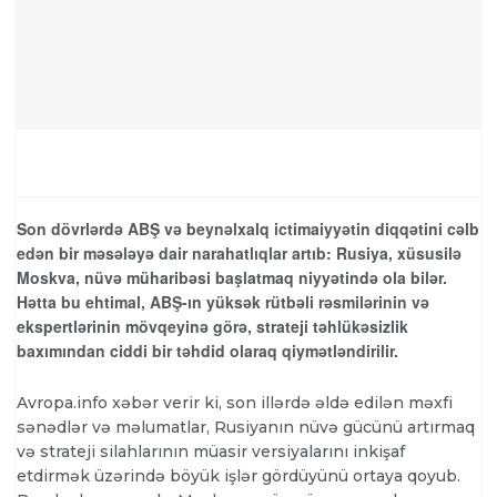
Son dövrlərdə ABŞ və beynəlxalq ictimaiyyətin diqqətini cəlb
edən bir məsələyə dair narahatlıqlar artıb: Rusiya, xüsusilə
Moskva, nüvə müharibəsi başlatmaq niyyətində ola bilər.
Hətta bu ehtimal, ABŞ-ın yüksək rütbəli rəsmilərinin və
ekspertlərinin mövqeyinə görə, strateji təhlükəsizlik
baxımından ciddi bir təhdid olaraq qiymətləndirilir.
Avropa.info xəbər verir ki, son illərdə əldə edilən məxfi
sənədlər və məlumatlar, Rusiyanın nüvə gücünü artırmaq
və strateji silahlarının müasir versiyalarını inkişaf
etdirmək üzərində böyük işlər gördüyünü ortaya qoyub.