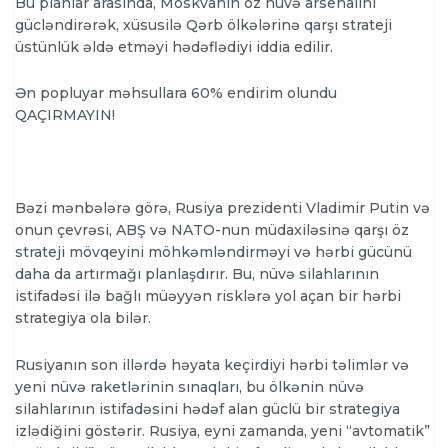
Bu planlar arasında, Moskvanın öz nüvə arsenalını
gücləndirərək, xüsusilə Qərb ölkələrinə qarşı strateji
üstünlük əldə etməyi hədəflədiyi iddia edilir.
Ən popluyar məhsullara 60% endirim olundu
QAÇIRMAYIN!
Bəzi mənbələrə görə, Rusiya prezidenti Vladimir Putin və
onun çevrəsi, ABŞ və NATO-nun müdaxiləsinə qarşı öz
strateji mövqeyini möhkəmləndirməyi və hərbi gücünü
daha da artırmağı planlaşdırır. Bu, nüvə silahlarının
istifadəsi ilə bağlı müəyyən risklərə yol açan bir hərbi
strategiya ola bilər.
Rusiyanın son illərdə həyata keçirdiyi hərbi təlimlər və
yeni nüvə raketlərinin sınaqları, bu ölkənin nüvə
silahlarının istifadəsini hədəf alan güclü bir strategiya
izlədiğini göstərir. Rusiya, eyni zamanda, yeni “avtomatik”