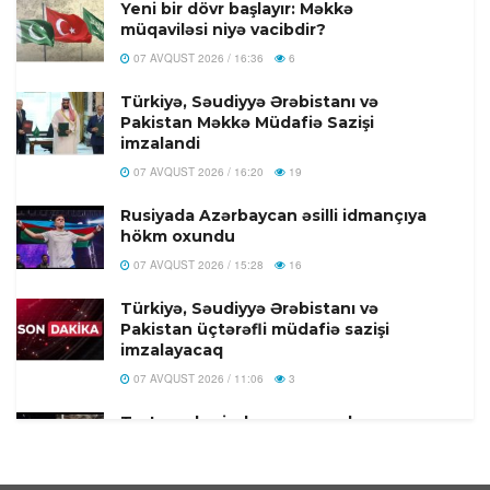
Yeni bir dövr başlayır: Məkkə
müqaviləsi niyə vacibdir?
07 AVQUST 2026 / 16:36
6
Türkiyə, Səudiyyə Ərəbistanı və
Pakistan Məkkə Müdafiə Sazişi
imzalandi
07 AVQUST 2026 / 16:20
19
Rusiyada Azərbaycan əsilli idmançıya
hökm oxundu
07 AVQUST 2026 / 15:28
16
Türkiyə, Səudiyyə Ərəbistanı və
Pakistan üçtərəfli müdafiə sazişi
imzalayacaq
07 AVQUST 2026 / 11:06
3
Tərtər şəhərində ər və arvadın yanaraq
öldüyü hadisənin qəsdən törədilməsi
bəlli olub-Həbs olunan var