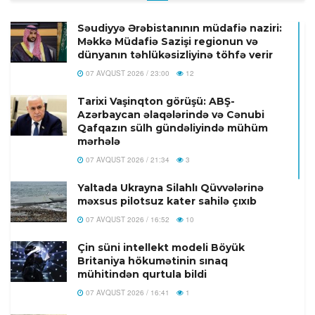
Səudiyyə Ərəbistanının müdafiə naziri:
Məkkə Müdafiə Sazişi regionun və
dünyanın təhlükəsizliyinə töhfə verir
07 AVQUST 2026 / 23:00
12
Tarixi Vaşinqton görüşü: ABŞ-
Azərbaycan əlaqələrində və Cənubi
Qafqazın sülh gündəliyində mühüm
mərhələ
07 AVQUST 2026 / 21:34
3
Yaltada Ukrayna Silahlı Qüvvələrinə
məxsus pilotsuz kater sahilə çıxıb
07 AVQUST 2026 / 16:52
10
Çin süni intellekt modeli Böyük
Britaniya hökumətinin sınaq
mühitindən qurtula bildi
07 AVQUST 2026 / 16:41
1