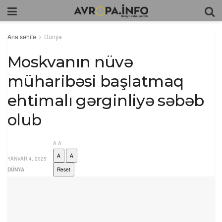
Ana səhifə
Dünya
Moskvanın nüvə
müharibəsi başlatmaq
ehtimalı gərginliyə səbəb
olub
A
A
A
A
YANVAR 4, 2025
DÜNYA
Reset