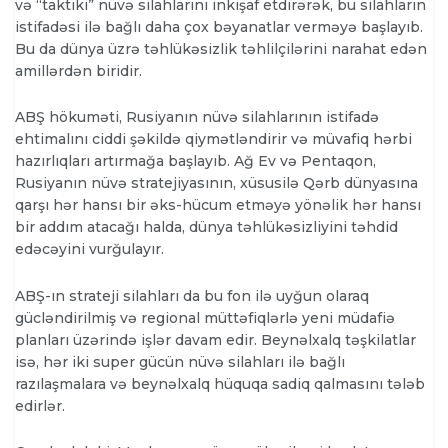
və “taktiki” nüvə silahlarını inkişaf etdirərək, bu silahların
istifadəsi ilə bağlı daha çox bəyanatlar verməyə başlayıb.
Bu da dünya üzrə təhlükəsizlik təhlilçilərini narahat edən
amillərdən biridir.
ABŞ hökuməti, Rusiyanın nüvə silahlarının istifadə
ehtimalını ciddi şəkildə qiymətləndirir və müvafiq hərbi
hazırlıqları artırmağa başlayıb. Ağ Ev və Pentaqon,
Rusiyanın nüvə stratejiyasının, xüsusilə Qərb dünyasına
qarşı hər hansı bir əks-hücum etməyə yönəlik hər hansı
bir addım atacağı halda, dünya təhlükəsizliyini təhdid
edəcəyini vurğulayır.
ABŞ-ın strateji silahları da bu fon ilə uyğun olaraq
gücləndirilmiş və regional müttəfiqlərlə yeni müdafiə
planları üzərində işlər davam edir. Beynəlxalq təşkilatlar
isə, hər iki super gücün nüvə silahları ilə bağlı
razılaşmalara və beynəlxalq hüquqa sadiq qalmasını tələb
edirlər.