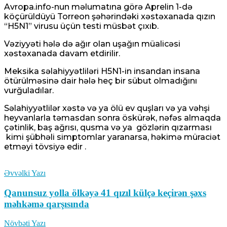
Avropa.info-nun məlumatına görə Aprelin 1-də
köçürüldüyü Torreon şəhərindəki xəstəxanada qızın
“H5N1” virusu üçün testi müsbət çıxıb.
Vəziyyəti hələ də ağır olan uşağın müalicəsi
xəstəxanada davam etdirilir.
Meksika səlahiyyətliləri H5N1-in insandan insana
ötürülməsinə dair hələ heç bir sübut olmadığını
vurğuladılar.
Səlahiyyətlilər xəstə və ya ölü ev quşları və ya vəhşi
heyvanlarla təmasdan sonra öskürək, nəfəs almaqda
çətinlik, baş ağrısı, qusma və ya
gözlərin
qızarması
kimi şübhəli simptomlar yaranarsa, həkimə müraciət
etməyi tövsiyə edir .
Əvvəlki Yazı
Qanunsuz yolla ölkəyə 41 qızıl külçə keçirən şəxs
məhkəmə qarşısında
Növbəti Yazı