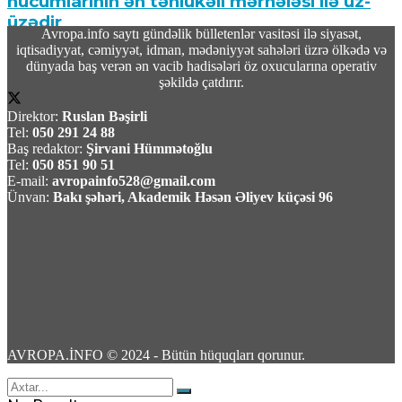
hücumlarının ən təhlükəli mərhələsi ilə üz-
üzədir
Avropa.info saytı gündəlik bülletenlər vasitəsi ilə siyasət,
iqtisadiyyat, cəmiyyət, idman, mədəniyyət sahələri üzrə ölkədə və
05 Avqust 2026 / 18:42
dünyada baş verən ən vacib hadisələri öz oxucularına operativ
16
şəkildə çatdırır.
Direktor:
Ruslan Bəşirli
Tel:
050 291 24 88
Baş redaktor:
Şirvani Hümmətoğlu
Tel:
050 851 90 51
E-mail:
avropainfo528@gmail.com
İsrail əsgərləri Hizbullahı Livanın cənubunda
Ünvan:
Bakı şəhəri, Akademik Həsən Əliyev küçəsi 96
atəşkəsi pozmaqda ittiham edib
05 Avqust 2026 / 18:22
7
AVROPA.İNFO © 2024 - Bütün hüquqları qorunur.
Deputat Taron Çaxoyan:Qarabağ məsələsi
qapanıb