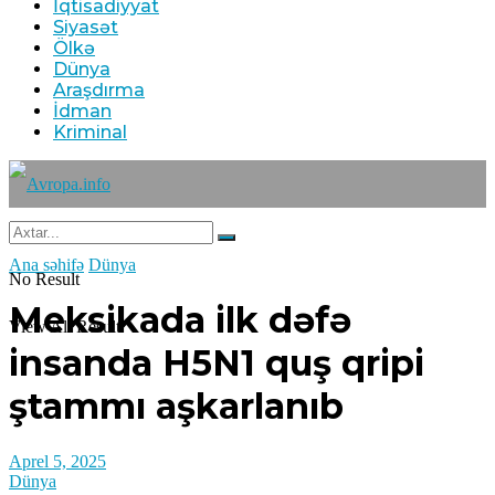
İqtisadiyyat
Siyasət
Ölkə
Dünya
Araşdırma
İdman
Kriminal
Ana səhifə
Dünya
No Result
Meksikada ilk dəfə
View All Result
insanda H5N1 quş qripi
ştammı aşkarlanıb
Aprel 5, 2025
Dünya