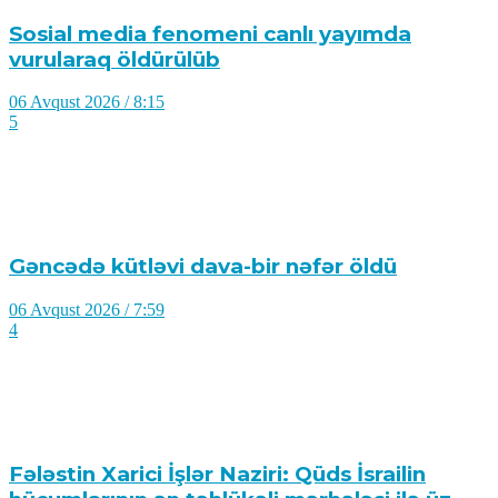
Sosial media fenomeni canlı yayımda
vurularaq öldürülüb
06 Avqust 2026 / 8:15
5
Gəncədə kütləvi dava-bir nəfər öldü
06 Avqust 2026 / 7:59
4
Fələstin Xarici İşlər Naziri: Qüds İsrailin