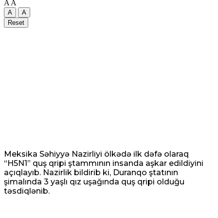
A
A
A
A
Reset
Meksika Səhiyyə Nazirliyi ölkədə ilk dəfə olaraq
“H5N1” quş qripi ştammının insanda aşkar edildiyini
açıqlayıb. Nazirlik bildirib ki, Duranqo ştatının
şimalında 3 yaşlı qız uşağında quş qripi olduğu
təsdiqlənib.