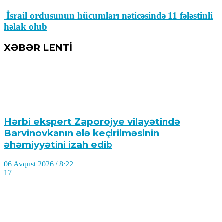
İsrail ordusunun hücumları nəticəsində 11 fələstinli
həlak olub
XƏBƏR LENTİ
Hərbi ekspert Zaporojye vilayətində
Barvinovkanın ələ keçirilməsinin
əhəmiyyətini izah edib
06 Avqust 2026 / 8:22
17