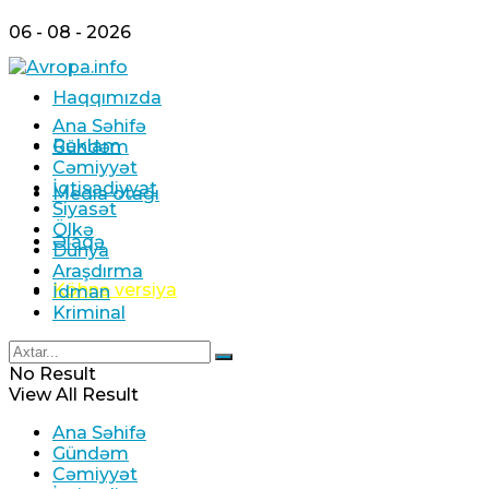
06 - 08 - 2026
Haqqımızda
Ana Səhifə
Reklam
Gündəm
Cəmiyyət
İqtisadiyyat
Media otağı
Siyasət
Ölkə
Əlaqə
Dünya
Araşdırma
Köhnə versiya
İdman
Kriminal
No Result
View All Result
Ana Səhifə
Gündəm
Cəmiyyət