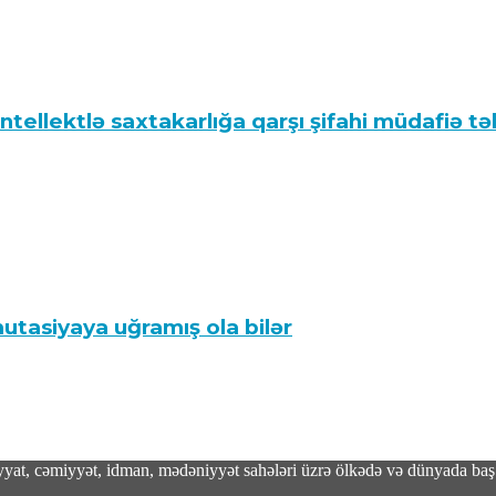
tellektlə saxtakarlığa qarşı şifahi müdafiə t
tasiyaya uğramış ola bilər
adiyyat, cəmiyyət, idman, mədəniyyət sahələri üzrə ölkədə və dünyada baş 