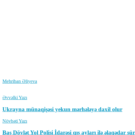
Mehriban Əliyeva
Əvvəlki Yazı
Ukrayna münaqişəsi yekun mərhələyə daxil olur
Növbəti Yazı
Baş Dövlət Yol Polisi İdarəsi qış ayları ilə əlaqədar s