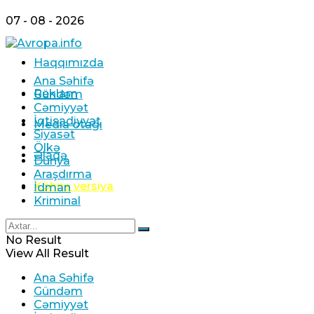
07 - 08 - 2026
Haqqımızda
Ana Səhifə
Reklam
Gündəm
Cəmiyyət
İqtisadiyyat
Media otağı
Siyasət
Ölkə
Əlaqə
Dünya
Araşdırma
Köhnə versiya
İdman
Kriminal
No Result
View All Result
Ana Səhifə
Gündəm
Cəmiyyət