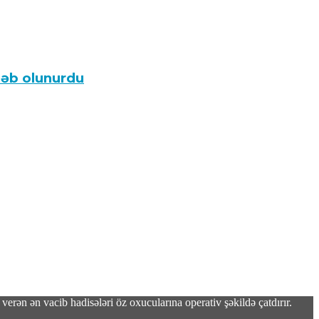
ələb olunurdu
verən ən vacib hadisələri öz oxucularına operativ şəkildə çatdırır.