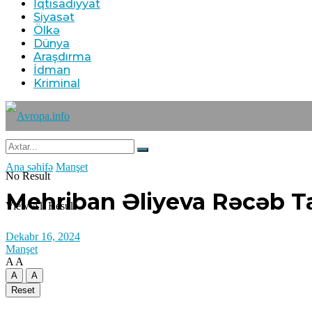
İqtisadiyyat
Siyasət
Ölkə
Dünya
Araşdırma
İdman
Kriminal
Ana səhifə
Manşet
No Result
Mehriban Əliyeva Rəcəb Tay
View All Result
Dekabr 16, 2024
Manşet
A
A
A
A
Reset