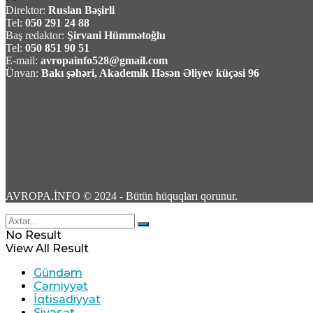
Direktor:
Ruslan Bəşirli
Tramp: “İranla razılaşma tezliklə əldə oluna bi
Tel:
050 291 24 88
Baş redaktor:
Şirvani Hümmətoğlu
Tel:
050 851 90 51
07 Avqust 2026 / 7:32
E-mail:
avropainfo528@gmail.com
12
Ünvan:
Bakı şəhəri, Akademik Həsən Əliyev küçəsi 96
UEFA FİFA təşkilatlarını boykot qərarından g
06 Avqust 2026 / 23:15
9
AVROPA.İNFO © 2024 - Bütün hüquqları qorunur.
No Result
View All Result
Gündəm
Suriyanın paytaxtı Dəməşqdə güclü partlayış:
Cəmiyyət
İqtisadiyyat
06 Avqust 2026 / 23:09
Siyasət