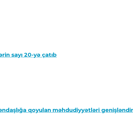
rin sayı 20-yə çatıb
ndaşlığa qoyulan məhdudiyyətləri genişləndi