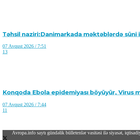
Təhsil naziri:Danimarkada məktəblərdə süni in
07 Avqust 2026 / 7:51
13
Konqoda Ebola epidemiyası böyüyür, Virus mu
07 Avqust 2026 / 7:44
11
Avropa.info saytı gündəlik bülletenlər vasitəsi ilə siyasət, iqtis