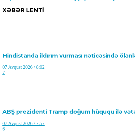
XƏBƏR LENTİ
Hindistanda ildırım vurması nəticəsində ölənlə
07 Avqust 2026 / 8:02
7
ABŞ prezidenti Tramp doğum hüququ ilə vətə
07 Avqust 2026 / 7:57
6