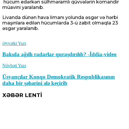
hücum edərkən sülhməramlı qüvvələrin komandir
müavini yaralanıb.
Livanda dünən hava limanı yolunda əsgər və hərbi
maşınlara edilən hücumlarda 3-ü zabit olmaqla 23
əsgər yaralanıb.
Əvvəlki Yazı
Bakıda ağıllı radarlar quraşdırılıb? -İddia-video
Növbəti Yazı
Üsyançılar Konqo Demokratik Respublikasının
daha bir şəhərini ələ keçirib
XƏBƏR LENTİ