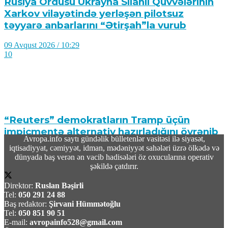
Rusiya Ordusu Ukrayna Silahlı Qüvvələrinin
Xarkov vilayətində yerləşən pilotsuz
təyyarə anbarlarını “Ətirşah”la vurub
09 Avqust 2026 / 10:29
10
“Reuters” demokratların Tramp üçün
impiçmentə alternativ hazırladığını öyrənib
Avropa.info saytı gündəlik bülletenlər vasitəsi ilə siyasət,
iqtisadiyyat, cəmiyyət, idman, mədəniyyət sahələri üzrə ölkədə və
09 Avqust 2026 / 10:19
dünyada baş verən ən vacib hadisələri öz oxucularına operativ
12
şəkildə çatdırır.
Direktor:
Ruslan Bəşirli
Tel:
050 291 24 88
Baş redaktor:
Şirvani Hümmətoğlu
Tel:
050 851 90 51
E-mail:
avropainfo528@gmail.com
TASS: Ukrayna Silahlı Qüvvələri üçün yerüstü