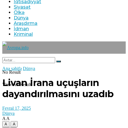
İqtisadiyyat
Siyasət
Ölkə
Dünya
Araşdırma
İdman
Kriminal
Ana səhifə
Dünya
No Result
Livan İrana uçuşların
View All Result
dayandırılmasını uzadıb
Fevral 17, 2025
Dünya
A
A
A
A