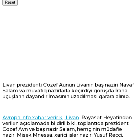
Reset
Livan prezidenti Cozef Aunun Livanın baş naziri Navaf
Salam və müvafiq nazirlərlə keçirdiyi görüşdə İrana
uçuşların dayandırılmasının uzadılması qərara alınıb.
Avropa.info xəbər verir ki, Livan
Rəyasət Heyətindən
verilən açıqlamada bildirilib ki, toplantıda prezident
Cozef Avn və baş nazir Salam, həmçinin müdafiə
naziri Mişek Mnessa, xarici işlər naziri Yusuf Recci,