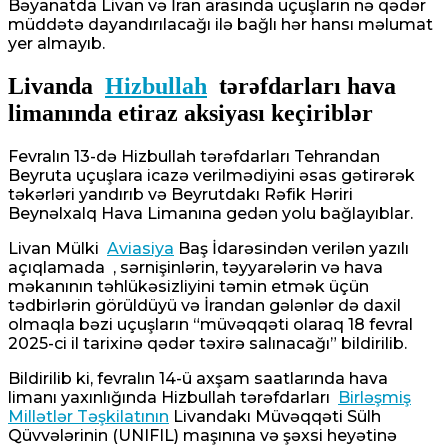
Bəyanatda Livan və İran arasında uçuşların nə qədər
müddətə dayandırılacağı ilə bağlı hər hansı məlumat
yer almayıb.
Livanda
Hizbullah
tərəfdarları hava
limanında etiraz aksiyası keçiriblər
Fevralın 13-də Hizbullah tərəfdarları Tehrandan
Beyruta uçuşlara icazə verilmədiyini əsas gətirərək
təkərləri yandırıb və Beyrutdakı Rəfik Həriri
Beynəlxalq Hava Limanına gedən yolu bağlayıblar.
Livan Mülki
Aviasiya
Baş İdarəsindən verilən yazılı
açıqlamada , sərnişinlərin, təyyarələrin və hava
məkanının təhlükəsizliyini təmin etmək üçün
tədbirlərin görüldüyü və İrandan gələnlər də daxil
olmaqla bəzi uçuşların “müvəqqəti olaraq 18 fevral
2025-ci il tarixinə qədər təxirə salınacağı” bildirilib.
Bildirilib ki, fevralın 14-ü axşam saatlarında hava
limanı yaxınlığında Hizbullah tərəfdarları
Birləşmiş
Millətlər Təşkilatının
Livandakı Müvəqqəti Sülh
Qüvvələrinin (UNIFIL) maşınına və şəxsi heyətinə