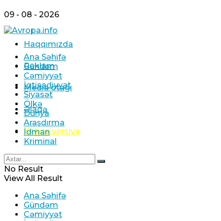
09 - 08 - 2026
Haqqımızda
Ana Səhifə
Reklam
Gündəm
Cəmiyyət
İqtisadiyyat
Media otağı
Siyasət
Ölkə
Əlaqə
Dünya
Araşdırma
Köhnə versiya
İdman
Kriminal
No Result
View All Result
Ana Səhifə
Gündəm
Cəmiyyət