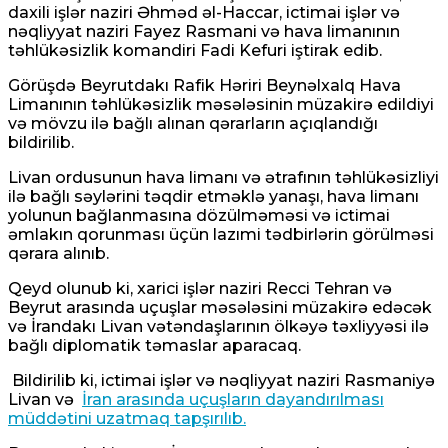
daxili işlər naziri Əhməd əl-Haccar, ictimai işlər və
nəqliyyat naziri Fayez Rasmani və hava limanının
təhlükəsizlik komandiri Fadi Kefuri iştirak edib.
Görüşdə Beyrutdakı Rafik Həriri Beynəlxalq Hava
Limanının təhlükəsizlik məsələsinin müzakirə edildiyi
və mövzu ilə bağlı alınan qərarların açıqlandığı
bildirilib.
Livan ordusunun hava limanı və ətrafının təhlükəsizliyi
ilə bağlı səylərini təqdir etməklə yanaşı, hava limanı
yolunun bağlanmasına dözülməməsi və ictimai
əmlakın qorunması üçün lazımi tədbirlərin görülməsi
qərara alınıb.
Qeyd olunub ki, xarici işlər naziri Recci Tehran və
Beyrut arasında uçuşlar məsələsini müzakirə edəcək
və İrandakı Livan vətəndaşlarının ölkəyə təxliyyəsi ilə
bağlı diplomatik təmaslar aparacaq.
Bildirilib ki, ictimai işlər və nəqliyyat naziri Rasmaniyə
Livan və
İran arasında uçuşların dayandırılması
müddətini uzatmaq tapşırılıb.